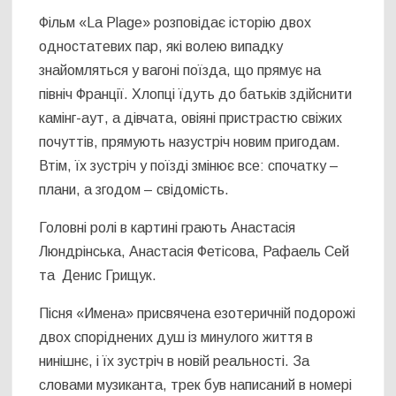
Фільм «La Plage» розповідає історію двох
одностатевих пар, які волею випадку
знайомляться у вагоні поїзда, що прямує на
північ Франції. Хлопці їдуть до батьків здійснити
камінг-аут, а дівчата, овіяні пристрастю свіжих
почуттів, прямують назустріч новим пригодам.
Втім, їх зустріч у поїзді змінює все: спочатку –
плани, а згодом – свідомість.
Головні ролі в картині грають Анастасія
Люндрінська, Анастасія Фетісова, Рафаель Сей
та Денис Грищук.
​Пісня «Имена» присвячена езотеричній подорожі
двох споріднених душ із минулого життя в
нинішнє, і їх зустріч в новій реальності. За
словами музиканта, трек був написаний в номері