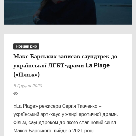
Новини кіно
Макс Барських записав саундтрек до
української ЛГБТ-драми La Plage
(«Пляж»)
5 Грудня 2020
«La Plage» режисера Сергія Ткаченко –
український арт-хаус у жанрі еротичної драми.
Фільм, саундтреком до якого став новий сингл
Макса Барського, вийде в 2021 році.