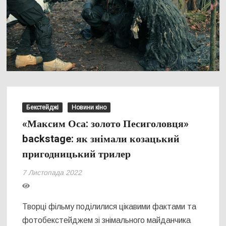
Бекстейджі
Новини кіно
«Максим Оса: золото Песиголовця»
backstage: як знімали козацький
пригодницький трилер
7 Листопада 2022
Творці фільму поділилися цікавими фактами та
фотобекстейджем зі знімального майданчика