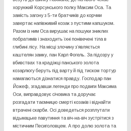
хорунжий Корсунського полку Максим Оса. Та
замість загону з 5-ти братчиків до корчми
завертає напівживий козак з пустими капшуком.
Разом із ним Оса вирушає на пошуки зниклих
побратимів і знаходить їхні понівечені тіла в
глибині лісу. На місці злочину з’являється
каштелян замку, пан Карл Фогель. За підозру у
вбивствах та крадіжці панського золота
козарлюгу беруть під варту й під тиском тортур
намагаються дізнатися правду. Господар пан
Йожеф, згадавши легенди про подвиги Максима
Оси, виправдовує січовика та доручає
розгадати таємницю смерті козаків і віднайти
втрачені скарби. Осі доведеться розплутати
відьмацьке павутиння та віч-на-віч зустрітися з
містичним Песиголовцем. А про долю золота та