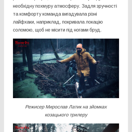
необхідну похмуру атмосферу. Задля зручності
та комфорту команда вигадувала різні
лайфхаки, наприклад, покривала локацію
соломою, щоб не місити під ногами бруд.
Режисер Мирослав Латик на зйомках
козацького трилеру