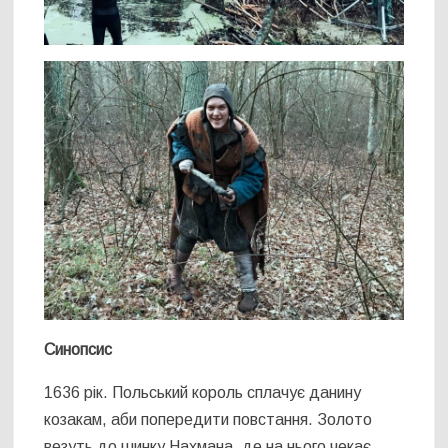
Синопсис
1636 рік. Польський король сплачує данину
козакам, аби попередити повстання. Золото
везуть до шинку Нахмана, де на нього чекає