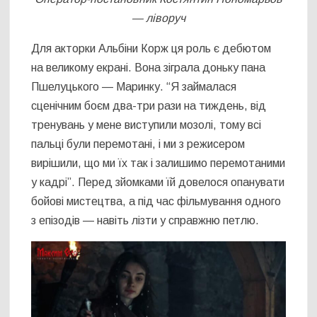
— ліворуч
Для акторки Альбіни Корж ця роль є дебютом
на великому екрані. Вона зіграла доньку пана
Пшелуцького — Маринку. “Я займалася
сценічним боєм два-три рази на тиждень, від
тренувань у мене виступили мозолі, тому всі
пальці були перемотані, і ми з режисером
вирішили, що ми їх так і залишимо перемотаними
у кадрі”. Перед зйомками їй довелося опанувати
бойові мистецтва, а під час фільмування одного
з епізодів — навіть лізти у справжню петлю.