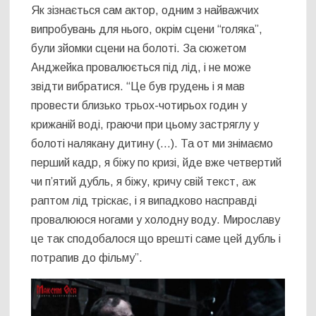
Як зізнається сам актор, одним з найважчих
випробувань для нього, окрім сцени “голяка”,
були зйомки сцени на болоті. За сюжетом
Анджейка провалюється під лід, і не може
звідти вибратися. “Це був грудень і я мав
провести близько трьох-чотирьох годин у
крижаній воді, граючи при цьому застряглу у
болоті налякану дитину (…). Та от ми знімаємо
перший кадр, я біжу по кризі, йде вже четвертий
чи п’ятий дубль, я біжу, кричу свій текст, аж
раптом лід тріскає, і я випадково насправді
провалююся ногами у холодну воду. Мирославу
це так сподобалося що врешті саме цей дубль і
потрапив до фільму”.