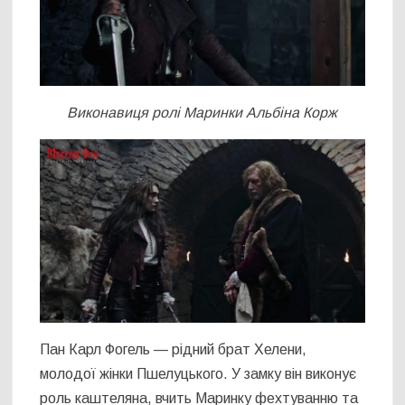
Виконавиця ролі Маринки Альбіна Корж
Пан Карл Фогель — рідний брат Хелени,
молодої жінки Пшелуцького. У замку він виконує
роль каштеляна, вчить Маринку фехтуванню та