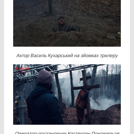
Актор Василь Кухарський на зйомках трилеру
Оператор-постановник Костянтин Пономарьов