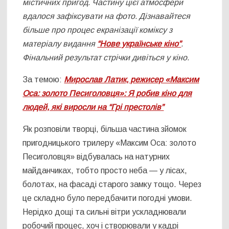
містичних пригод. Частину цієї атмосфери
вдалося зафіксувати на фото. Дізнавайтеся
більше про процес екранізації коміксу з
матеріалу видання
“Нове українське кіно”
.
Фінальний результат стрічки дивіться у кіно.
За темою:
Мирослав Латик, режисер «Максим
Оса: золото Песиголовця»: Я робив кіно для
людей, які виросли на “Грі престолів”
Як розповіли творці, більша частина зйомок
пригодницького трилеру «Максим Оса: золото
Песиголовця» відбувалась на натурних
майданчиках, тобто просто неба — у лісах,
болотах, на фасаді старого замку тощо. Через
це складно було передбачити погодні умови.
Нерідко дощі та сильні вітри ускладнювали
робочий процес, хоч і створювали у кадрі