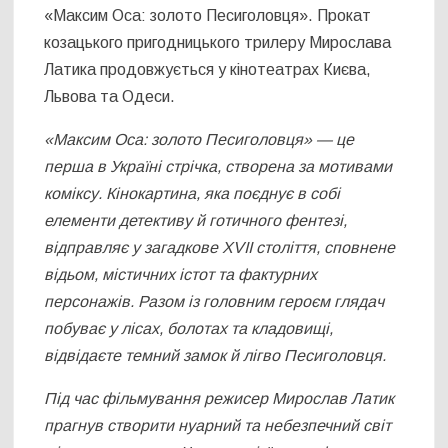
«Максим Оса: золото Песиголовця». Прокат
козацького пригодницького трилеру Мирослава
Латика продовжується у кінотеатрах Києва,
Львова та Одеси.
«Максим Оса: золото Песиголовця» — ц
е
перша в Україні стрічка, створена за мотивами
коміксу.
Кінокартина, яка поєднує в собі
елементи детективу й готичного фентезі,
відправляє у загадкове XVII століття, сповнене
відьом, містичних істот та фактурних
персонажів. Разом із головним героєм глядач
побуває у лісах, болотах та кладовищі,
відвідаєте темний замок й лігво Песиголовця.
Під час фільмування режисер Мирослав Латик
прагнув створити нуарний та небезпечний світ