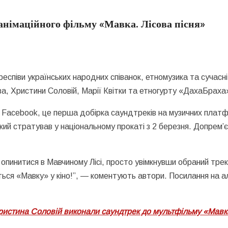
 анімаційного фільму «Мавка. Лісова пісня»
еспіви українських народних співанок, етномузика та сучасні 
а, Христини Соловій, Марії Квітки та етногурту «ДахаБраха
і в Facebook, це перша добірка саундтреків на музичних пла
який стратував у національному прокаті з 2 березня. Допрем’
и опинитися в Мавчиному Лісі, просто увімкнувши обраний трек
ться «Мавку» у кіно!”, — коментують автори. Посилання на а
ристина Соловій виконали саундтрек до мультфільму «Мавк