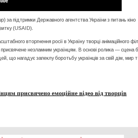
up) за підтримки Державного агентства України з питань кіно
витку (USAID).
штабного вторгнення росії в Україну творці анімаційного фі
, присвячене незламним українцям. В основі ролика — сцена 
й, що нагадує запеклу боротьбу українців за свій дім, мир 
нцям присвячено емоційне відео від творців