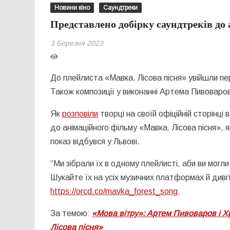
Новини кіно
Саундтреки
Представлено добірку саундтреків до
3 Березня 2023
До плейлиста «Мавка. Лісова пісня» увійшли пер
Також композиції у виконанні Артема Пивоваров
Як
розповіли
творці на своїй офіційній сторінц
до анімаційного фільму «Мавка. Лісова пісня», 
показ відбувся у Львові.
“Ми зібрали їх в одному плейлисті, аби ви могл
Шукайте їх на усіх музичних платформах й диві
https://orcd.co/mavka_forest_song
За темою:
«Мова вітру»: Артем Пивоваров і Х
Лісова пісня»