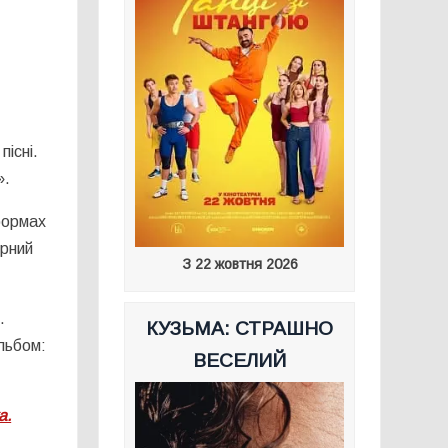
пісні.
».
тформах
єрний
З 22 жовтня 2026
.
КУЗЬМА: СТРАШНО
льбом:
ВЕСЕЛИЙ
а.