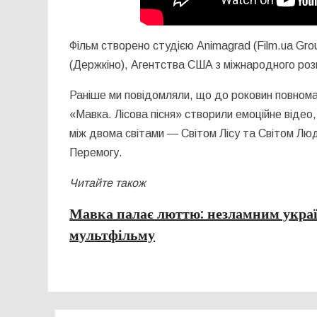
Фільм створено студією Animagrad (Film.ua Gro
(Держкіно), Агентства США з міжнародного роз
Раніше ми повідомляли, що до роковин повномас
«Мавка. Лісова пісня» створили емоційне відео
між двома світами — Світом Лісу та Світом Люде
Перемогу.
Читайте також
Мавка палає люттю: незламним украї
мультфільму