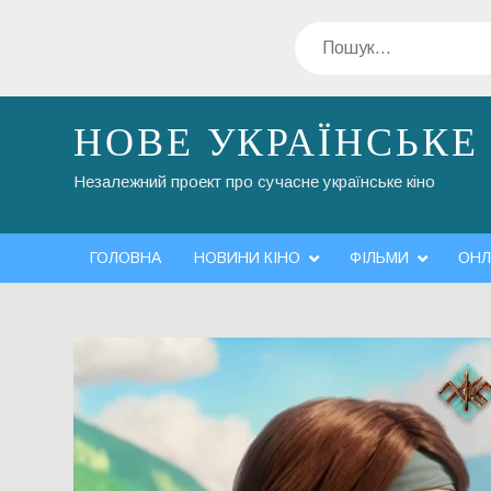
Перейти
Пошук
до
вмісту
НОВЕ УКРАЇНСЬКЕ
Незалежний проект про сучасне українське кіно
ГОЛОВНА
НОВИНИ КІНО
ФІЛЬМИ
ОНЛ