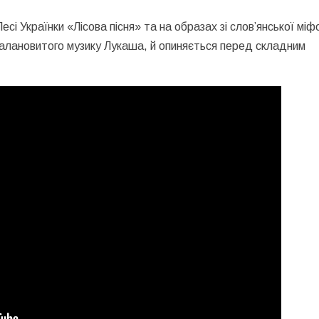
і Українки «Лісова пісня» та на образах зі слов’янської міфо
алановитого музику Лукаша, й опиняється перед складним