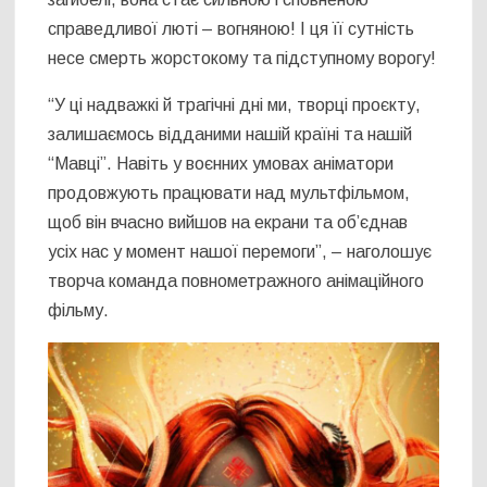
справедливої люті – вогняною! І ця її сутність
несе смерть жорстокому та підступному ворогу!
“У ці надважкі й трагічні дні ми, творці проєкту,
залишаємось відданими нашій країні та нашій
“Мавці”. Навіть у воєнних умовах аніматори
продовжують працювати над мультфільмом,
щоб він вчасно вийшов на екрани та об’єднав
усіх нас у момент нашої перемоги”, – наголошує
творча команда повнометражного анімаційного
фільму.