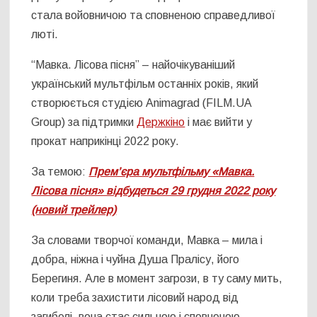
стала войовничою та сповненою справедливої
люті.
“Мавка. Лісова пісня” – найочікуваніший
український мультфільм останніх років, який
створюється студією Animagrad (FILM.UA
Group) за підтримки
Держкіно
і має вийти у
прокат наприкінці 2022 року.
За темою:
Прем’єра мультфільму «Мавка.
Лісова пісня» відбудеться 29 грудня 2022 року
(новий трейлер)
За словами творчої команди, Мавка – мила і
добра, ніжна і чуйна Душа Пралісу, його
Берегиня. Але в момент загрози, в ту саму мить,
коли треба захистити лісовий народ від
загибелі, вона стає сильною і сповненою