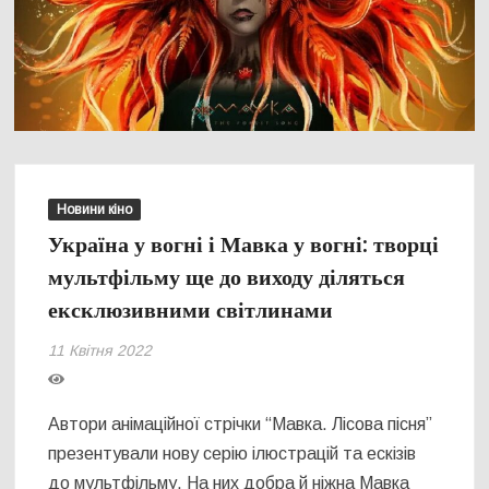
Новини кіно
Україна у вогні і Мавка у вогні: творці
мультфільму ще до виходу діляться
ексклюзивними світлинами
11 Квітня 2022
Автори анімаційної стрічки “Мавка. Лісова пісня”
презентували нову серію ілюстрацій та ескізів
до мультфільму. На них добра й ніжна Мавка