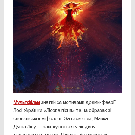
Мультфільм
знятий за мотивами драми-феєрії
Лесі Українки «Лісова пісня» та на образах зі
слов’янської міфології. За сюжетом, Мавка —
Душа Лісу — закохуюється у людину,
талановитого музику Лукаша, й опиняється