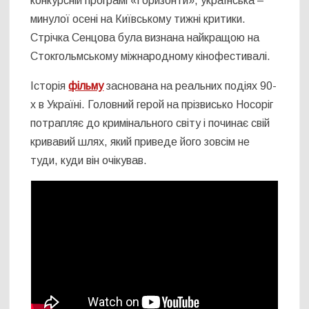
конкурсній програмі «Горизонти», українська –
минулої осені на Київському тижні критики.
Стрічка Сенцова була визнана найкращою на
Стокгольмському міжнародному кінофестивалі.
Історія
фільму
заснована на реальних подіях 90-
х в Україні. Головний герой на прізвисько Носоріг
потрапляє до кримінального світу і починає свій
кривавий шлях, який приведе його зовсім не
туди, куди він очікував.