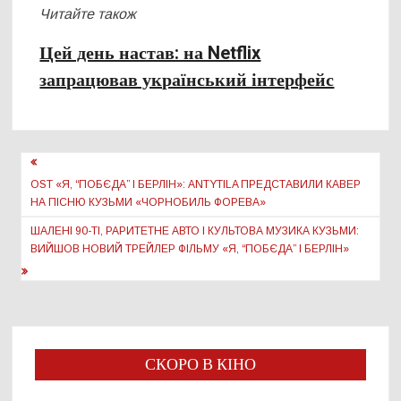
Читайте також
Цей день настав: на Netflix
запрацював український інтерфейс
Навігація
записів
OST «‎Я, “ПОБЄДА” І БЕРЛІН»: ANTYTILA ПРЕДСТАВИЛИ КАВЕР
НА ПІСНЮ КУЗЬМИ «ЧОРНОБИЛЬ ФОРЕВА»
ШАЛЕНІ 90-ТІ, РАРИТЕТНЕ АВТО І КУЛЬТОВА МУЗИКА КУЗЬМИ:
ВИЙШОВ НОВИЙ ТРЕЙЛЕР ФІЛЬМУ «‎Я, “ПОБЄДА” І БЕРЛІН»
СКОРО В КІНО