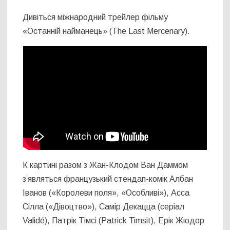
Дивіться міжнародний трейлер фільму
«Останній найманець» (The Last Mercenary).
К картині разом з Жан-Клодом Ван Даммом
з’являться французький стендап-комік Албан
Іванов («Королеви поля», «Особливі»), Асса
Сілла («Дівоцтво»), Самір Декацца (серіал
Validé), Патрік Тімсі (Patrick Timsit), Ерік Жюдор