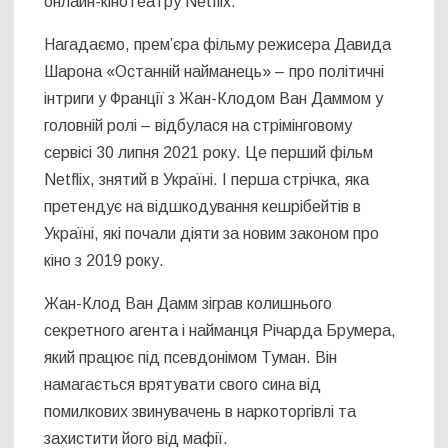
онлайн-кінотеатру Netflix.
Нагадаємо, прем’єра фільму режисера Давида
Шарона «Останній найманець» – про політичні
інтриги у Франції з Жан-Клодом Ван Даммом у
головній ролі – відбулася на стрімінговому
сервісі 30 липня 2021 року. Це перший фільм
Netflix, знятий в Україні. І перша стрічка, яка
претендує на відшкодування кешрібейтів в
Україні, які почали діяти за новим законом про
кіно з 2019 року.
Жан-Клод Ван Дамм зіграв колишнього
секретного агента і найманця Річарда Брумера,
який працює під псевдонімом Туман. Він
намагається врятувати свого сина від
помилкових звинувачень в наркоторгівлі та
захистити його від мафії.