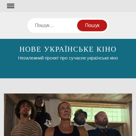
Перейти
до
вмісту
Пошук
НОВЕ УКРАЇНСЬКЕ КІНО
Незалежний проект про сучасне українське кіно