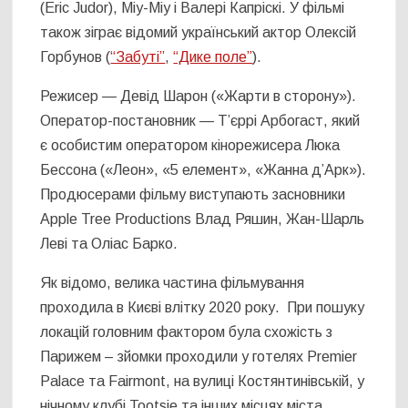
(Eric Judor), Міу-Міу і Валері Капріскі. У фільмі
також зіграє відомий український актор Олексій
Горбунов (
“Забуті”
,
“Дике поле”
).
Режисер — Девід Шарон («Жарти в сторону»).
Оператор-постановник — Т’єррі Арбогаст, який
є особистим оператором кінорежисера Люка
Бессона («Леон», «5 елемент», «Жанна д’Арк»).
Продюсерами фільму виступають засновники
Apple Tree Productions Влад Ряшин, Жан-Шарль
Леві та Оліас Барко.
Як відомо, велика частина фільмування
проходила в Києві влітку 2020 року. При пошуку
локацій головним фактором була схожість з
Парижем – зйомки проходили у готелях Premier
Palace та Fairmont, на вулиці Костянтинівській, у
нічному клубі Tootsie та інших місцях міста.