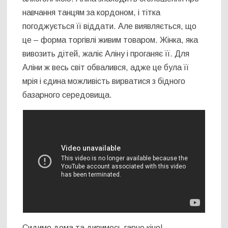
навчання танцям за кордоном, і тітка
погоджується її віддати. Але виявляється, що
це – форма торгівлі живим товаром. Жінка, яка
вивозить дітей, жаліє Аліну і проганяє її. Для
Аліни ж весь світ обвалився, адже це була її
мрія і єдина можливість вирватися з бідного
базарного середовища.
Сидимо дома та дивимось гарне кіно!