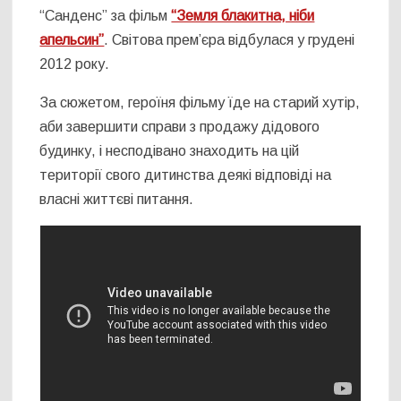
“Санденс” за фільм
“Земля блакитна, ніби
апельсин”
. Світова прем’єра відбулася у грудені
2012 року.
За сюжетом, героїня фільму їде на старий хутір,
аби завершити справи з продажу дідового
будинку, і несподівано знаходить на цій
території свого дитинства деякі відповіді на
власні життєві питання.