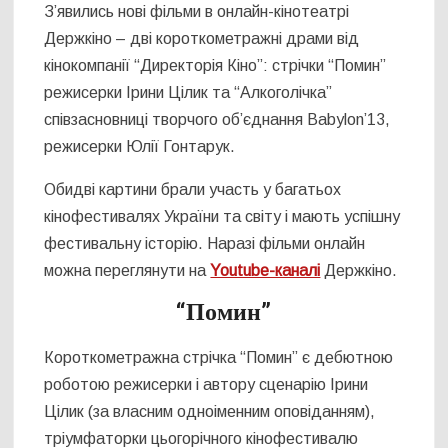
З’явились нові фільми в онлайн-кінотеатрі
Держкіно – дві короткометражні драми від
кінокомпанії “Директорія Кіно”: стрічки “Помин”
режисерки Ірини Цілик та “Алкоголічка”
співзасновниці творчого об’єднання Babylon’13,
режисерки Юлії Гонтарук.
Обидві картини брали участь у багатьох
кінофестивалях України та світу і мають успішну
фестивальну історію. Наразі фільми онлайн
можна переглянути на
Youtube-каналі
Держкіно.
“Помин”
Короткометражна стрічка “Помин” є дебютною
роботою режисерки і автору сценарію Ірини
Цілик (за власним одноіменним оповіданням),
тріумфаторки цьогорічного кінофестивалю