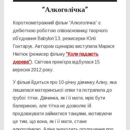
“Алкоголічка”
Короткометражний фільм “Алкоголічка” є
дебютною роботою співзасновниці творчого
об’єднання Babylon’13, режисерки Юлії
Гонтарук. Автором сценарію виступила Марися
Нікітюк (режисер фільму
“Коли падають
дерева”
). Світова прем’єра відбулася 15
вересня 2012 року.
У фільмі йдеться про 10-річну дівчинку Аліну, яка
лишилася материнської опіки та потрапила до
грубої тітки. Дівчинка, як і її мати, мріє бути
балериною, але тітка не дозволяє їй
продовжувати займатися танцями, мотивуючи
це тим, що вона, як і її мати, стане
алкоголічкою. Аліна знаходить оголошення про