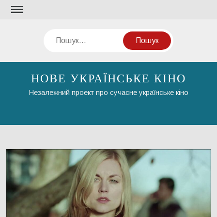
Перейти
до
вмісту
Пошук
НОВЕ УКРАЇНСЬКЕ КІНО
Незалежний проект про сучасне українське кіно