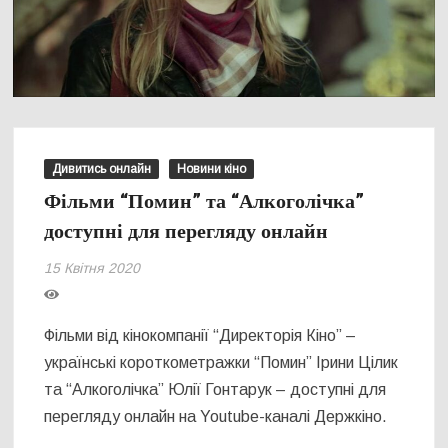
Дивитись онлайн
Новини кіно
Фільми “Помин” та “Алкоголічка”
доступні для перегляду онлайн
15 Квітня 2020
Фільми від кінокомпанії “Директорія Кіно” –
у
країнські короткометражки “Помин” Ірини Цілик
та “Алкоголічка” Юлії Гонтарук – доступні для
перегляду онлайн на Youtube-каналі Держкіно.