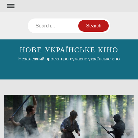
Skip
to
content
Search
НОВЕ УКРАЇНСЬКЕ КІНО
Незалежний проект про сучасне українське кіно