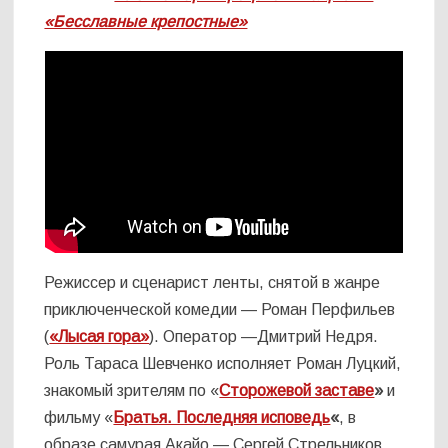
«Бесславные крепостные»
Режиссер и сценарист ленты, снятой в жанре
приключенческой комедии — Роман Перфильев
(
«Лысая гора»
). Оператор —Дмитрий Недря.
Роль Тараса Шевченко исполняет Роман Луцкий,
знакомый зрителям по «
Сторожевой заставе
»
и
фильму «
Братья. Последняя исповедь
«
, в
образе самурая Акайо — Сергей Стрельников