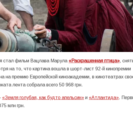
я стал фильм Вацлава Марула
«Раскрашенная птица»
, снят
тря на то, что картина вошла в шорт-лист 92-й кинопремии
на на премию Европейской киноакадемии, в кинотеатрах сво
ката лента собрала всего 50 968 грн.
—
«Земля голубая, как будто апельсин»
и
«Атлантида»
. Перв
075 млн грн.