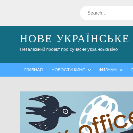
Skip
Search
to
content
НОВЕ УКРАЇНСЬКЕ
Незалежний проект про сучасне українське кіно
ГЛАВНАЯ
НОВОСТИ КИНО
ФИЛЬМЫ