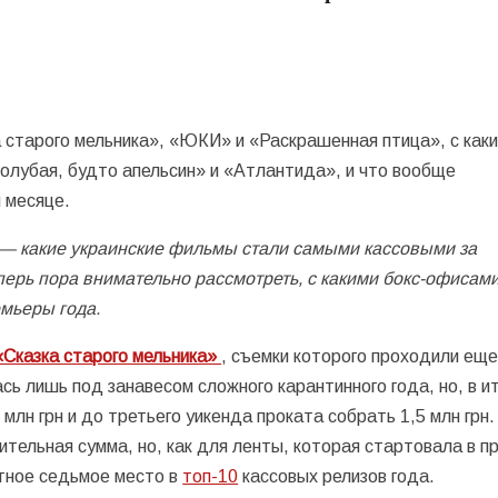
а старого мельника», «ЮКИ» и «Раскрашенная птица», с как
олубая, будто апельсин» и «Атлантида», и что вообще
 месяце.
— какие украинские фильмы стали самыми кассовыми за
еперь пора внимательно рассмотреть, с какими бокс-офисам
мьеры года.
«Сказка старого мельника»
, съемки которого проходили еще
ь лишь под занавесом сложного карантинного года, но, в ит
млн грн и до третьего уикенда проката собрать 1,5 млн грн.
ительная сумма, но, как для ленты, которая стартовала в п
етное седьмое место в
топ-10
кассовых релизов года.