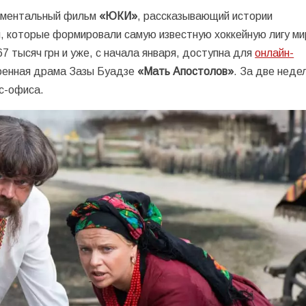
кументальный фильм
«ЮКИ»
, рассказывающий истории
, которые формировали самую известную хоккейную лигу м
7 тысяч грн и уже, с начала января, доступна для
онлайн-
военная драма Зазы Буадзе
«Мать Апостолов»
. За две неде
кс-офиса.