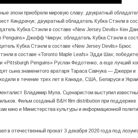
зные эпохи приобрели мировую славу: двукратный обладате
 Орест Киндрачук; двукратный обладатель Кубка Стэнли в со
датель Кубка Стэнли в составе «New Jersey Devils» Кен Дан
gh Penguins» Джефф Чикрун; обладатель Кубка Стэнли в сос
дитель Кубка Стэнли в составе «New Jersey Devils» Брюс
тэнли в составе «Toronto Maple Leafs» Эдди Шах; победите
 и «Pittsburgh Penguins» Руслан Федотенко, а еще лучший хо
идят сына знаменитого вратаря Тараса Савчука — Джерри и
ходили в течение трех лет в Канаде, США, Беларуси и Украи
менталист Владимир Мула. Сценаристом выступил известны
льков. Фильм созданый B&H film distribution при поддержке
сам кино и Министерства культуры и информационной полити
 в отечественный прокат 3 декабря 2020 года под лозунг