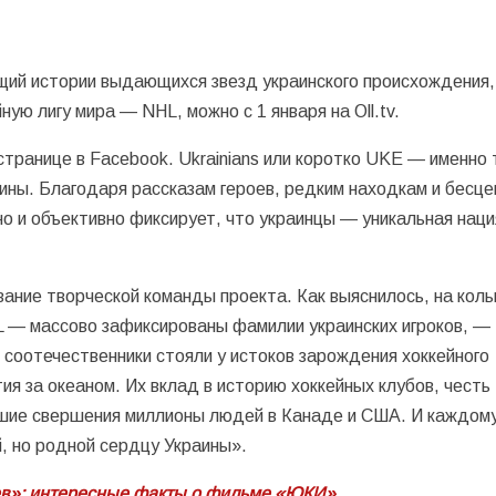
ий истории выдающихся звезд украинского происхождения,
ю лигу мира — NHL, можно с 1 января на Oll.tv.
транице в Facebook. Ukrainians или коротко UKE — именно 
ины. Благодаря рассказам героев, редким находкам и бесц
 и объективно фиксирует, что украинцы — уникальная наци
ание творческой команды проекта. Как выяснилось, на коль
L — массово зафиксированы фамилии украинских игроков, —
соотечественники стояли у истоков зарождения хоккейного
тия за океаном. Их вклад в историю хоккейных клубов, честь
шие свершения миллионы людей в Канаде и США. И каждому
й, но родной сердцу Украины».
ев»: интересные факты о фильме «ЮКИ»