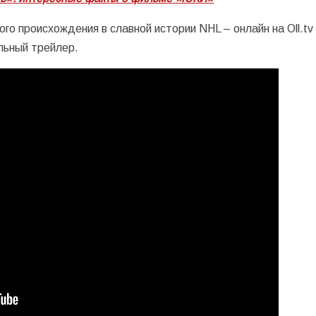
го происхождения в славной истории NHL – онлайн на Oll.t
льный трейлер.