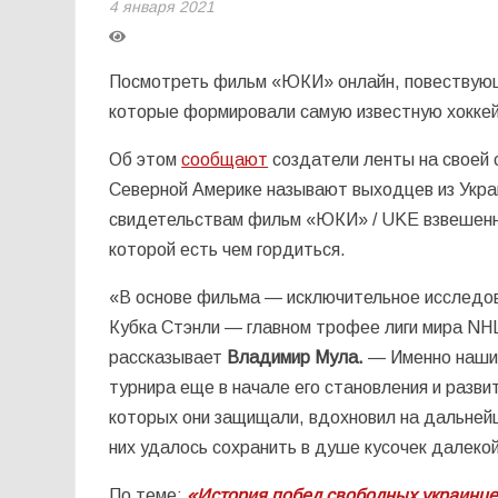
4 января 2021
Посмотреть фильм «ЮКИ» онлайн, повествующ
которые формировали самую известную хоккейну
Об этом
сообщают
создатели ленты на своей с
Северной Америке называют выходцев из Укра
свидетельствам фильм «ЮКИ» / UKE взвешенно
которой есть чем гордиться.
«В основе фильма — исключительное исследов
Кубка Стэнли — главном трофее лиги мира NH
рассказывает
Владимир Мула.
— Именно наши 
турнира еще в начале его становления и разви
которых они защищали, вдохновил на дальней
них удалось сохранить в душе кусочек далеко
По теме:
«История побед свободных украинц