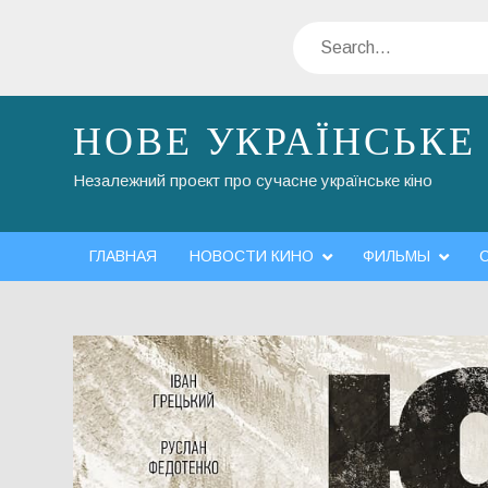
Skip
Search
to
content
НОВЕ УКРАЇНСЬКЕ
Незалежний проект про сучасне українське кіно
ГЛАВНАЯ
НОВОСТИ КИНО
ФИЛЬМЫ