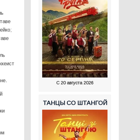
ль
ставе
ейко;
таве
ль
ккеист
не.
С 20 августа 2026
й
ТАНЦЫ СО ШТАНГОЙ
ки
ом