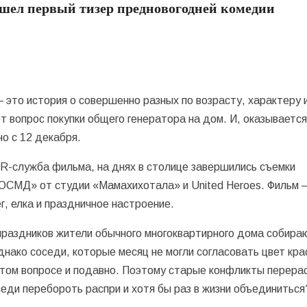
ышел первый тизер предновогодней комедии
то история о совершенно разных по возрасту, характеру 
 вопрос покупки общего генератора на дом. И, оказывается
но с 12 декабря.
R-служба фильма, на днях в столице завершились съемки
ОСМД» от студии «Мамахихотала» и United Heroes. Фильм 
, елка и праздничное настроение.
праздников жители обычного многоквартирного дома собира
нако соседи, которые месяц не могли согласовать цвет кра
 этом вопросе и подавно. Поэтому старые конфликты перер
седи перебороть распри и хотя бы раз в жизни объединиться