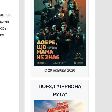
Хижняк
нская
горь
ока
С 29 октября 2026
ПОЕЗД “ЧЕРВОНА
РУТА”