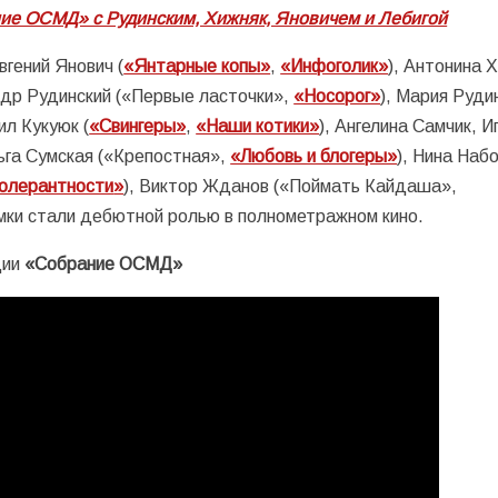
ие ОСМД» с Рудинским, Хижняк, Яновичем и Лебигой
гений Янович (
«Янтарные копы»
,
«Инфоголик»
), Антонина 
ндр Рудинский («Первые ласточки»,
«Носорог»
), Мария Руди
ил Кукуюк (
«Свингеры»
,
«Наши котики»
), Ангелина Самчик, И
льга Сумская («Крепостная»,
«Любовь и блогеры»
), Нина Наб
толерантности
»
), Виктор Жданов («Поймать Кайдаша»,
емки стали дебютной ролью в полнометражном кино.
дии
«Собрание ОСМД»