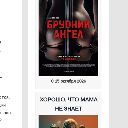
и
,
—
С 15 октября 2026
ются,
ХОРОШО, ЧТО МАМА
ски
НЕ ЗНАЕТ
астают
?