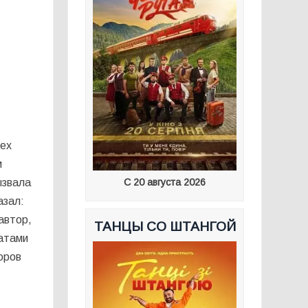
сех
и
ызвала
С 20 августа 2026
азал:
автор,
ТАНЦЫ СО ШТАНГОЙ
татами
оров