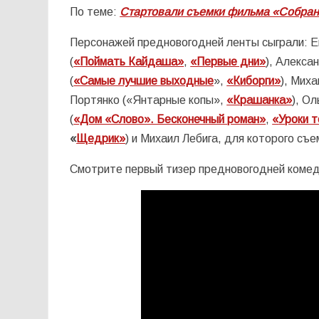
По теме:
Стартовали съемки фильма «Собран
Персонажей предновогодней ленты сыграли: Ев
(
«Поймать Кайдаша»
,
«Первые дни»
), Алекса
(
«Самые лучшие выходные
»,
«Киборги»
), Миха
Портянко («Янтарные копы»,
«Крашанка»
), О
(
«Дом «Слово». Бесконечный роман»
,
«
Уроки 
«
Щедрик
»
) и Михаил Лебига, для которого съ
Смотрите первый тизер предновогодней коме