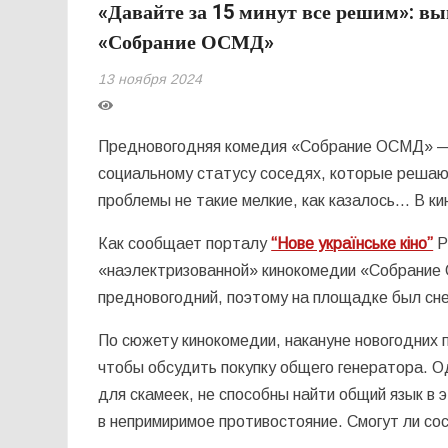
«Давайте за 15 минут все решим»: в
«Собрание ОСМД»
13 ноября 2024
Предновогодняя комедия «Собрание ОСМД» — э
социальному статусу соседях, которые решают
проблемы не такие мелкие, как казалось… В ки
Как сообщает порталу
“Нове українське кіно”
P
«наэлектризованной» кинокомедии «Собрание 
предновогодний, поэтому на площадке был снег
По сюжету кинокомедии, накануне новогодних 
чтобы обсудить покупку общего генератора. Од
для скамеек, не способны найти общий язык в
в непримиримое противостояние. Смогут ли со