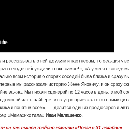
ли рассказывать о ней друзьям и партнерам, то реакция у в
к раз сегодня обсуждали то же самое!», «А у меня с соседям
ально всем история о спорах соседей была близка и сразу в
первые мы рассказали историю Жене Яновичу, и он сразу ск
не важна. Мы писали сценарий по 12 часов в день, а мой со
 домовой чат в вайбере, и на утро приезжал с готовыми ци
лизка и понятна всем», — делится один из продюсеров и авт
юсер «Мамахихотала»
Иван Мелашенко
.
ти не так: вышел трейлер комедии «Поезд в 31 декабря»