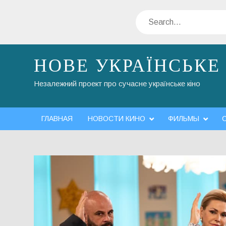
Skip
Search
to
content
НОВЕ УКРАЇНСЬКЕ
Незалежний проект про сучасне українське кіно
ГЛАВНАЯ
НОВОСТИ КИНО
ФИЛЬМЫ