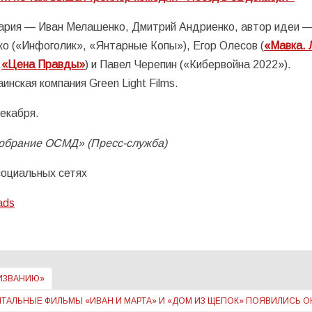
ария — Иван Мелашенко, Дмитрий Андриенко, автор идеи —
 («Инфоголик», «Янтарные Копы»), Егор Олесов (
«Мавка. 
,
«Цена Правды»
) и Павел Черепин («Кибервойна 2022»).
нская компания Green Light Films.
екабря.
обрание ОСМД» (Пресс-служба)
 социальных сетях
ads
РИЗВАНИЮ»
ТАЛЬНЫЕ ФИЛЬМЫ «ИВАН И МАРТА» И «ДОМ ИЗ ЩЕПОК» ПОЯВИЛИСЬ 