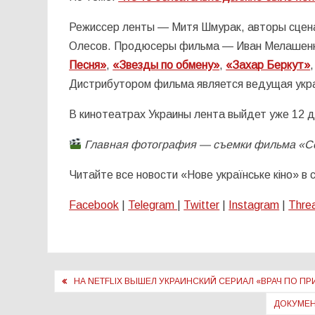
Режиссер ленты — Митя Шмурак, авторы сцен
Олесов. Продюсеры фильма — Иван Мелашенко
Песня»
,
«Звезды по обмену»
,
«Захар Беркут»
Дистрибутором фильма является ведущая украи
В кинотеатрах Украины лента выйдет уже 12 д
Главная фотография — съемки фильма «С
Читайте все новости «Нове українське кіно» в
Facebook
|
Telegram
|
Twitter
|
Instagram
|
Thre
Навигация
НА NETFLIX ВЫШЕЛ УКРАИНСКИЙ СЕРИАЛ «ВРАЧ ПО П
по
ДОКУМЕН