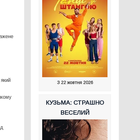
кажене
 який
З 22 жовтня 2026
якому
КУЗЬМА: СТРАШНО
ВЕСЕЛИЙ
ід