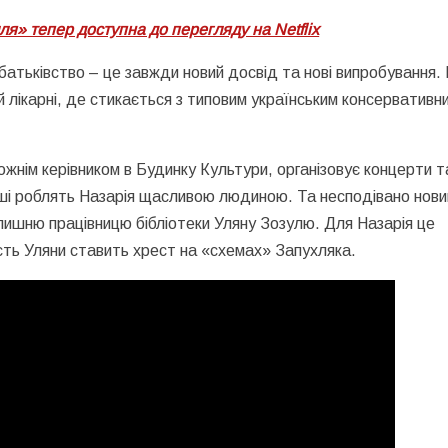
я» тепер доступна до перегляду на Netflix
атьківство – це завжди новий досвід та нові випробування. 
й лікарні, де стикається з типовим українським консервативн
жнім керівником в Будинку Культури, організовує концерти т
оші роблять Назарія щасливою людиною. Та несподівано нов
ишню працівницю бібліотеки Уляну Зозулю. Для Назарія це
сть Уляни ставить хрест на «схемах» Запухляка.