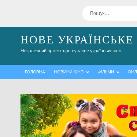
Перейти
Пошук
до
вмісту
НОВЕ УКРАЇНСЬКЕ
Незалежний проект про сучасне українське кіно
ГОЛОВНА
НОВИНИ КІНО
ФІЛЬМИ
ОНЛ