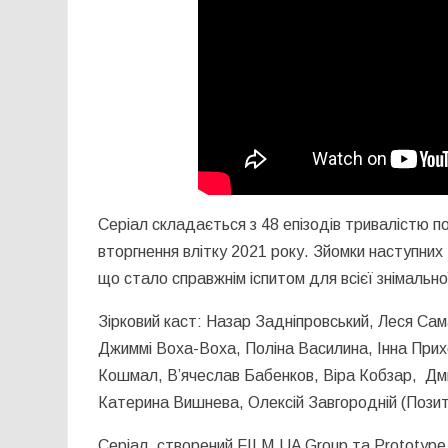
Серіал складається з 48 епізодів тривалістю п
вторгнення влітку 2021 року. Зйомки наступних
що стало справжнім іспитом для всієї знімально
Зірковий каст: Назар Задніпровський, Леся Сам
Джиммі Воха-Воха, Поліна Василина, Інна Прих
Кошмал, В’ячеслав Бабенков, Віра Кобзар, Д
Катерина Вишнева, Олексій Завгородній (Позит
Серіал, створений FILM.UA Group та Prototype 