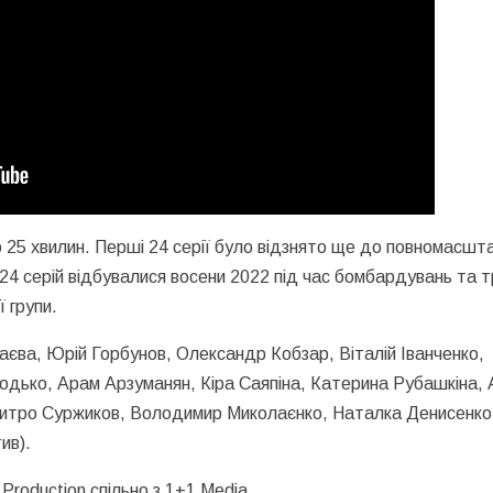
о 25 хвилин. Перші 24 серії було відзнято ще до повномасшт
 24 серій відбувалися восени 2022 під час бомбардувань та т
ї групи.
аєва, Юрій Горбунов, Олександр Кобзар, Віталій Іванченко,
одько, Арам Арзуманян, Кіра Саяпіна, Катерина Рубашкіна, 
митро Суржиков, Володимир Миколаєнко, Наталка Денисенко
ив).
Production спільно з 1+1 Media.