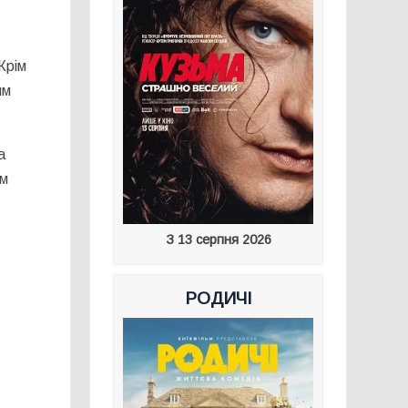
Крім
им
а
им
З 13 серпня 2026
РОДИЧІ