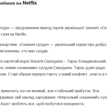
ийшов на Netflix
усіди» — продовження пригод героїв української трилогії «С
упні на Netflix.
нокартини. «Скажені сусіди» — український серіал про добру
омі кожному, хто має сусідів.
ься заклятий ворог Василя Середюка – Тарас Блащиковський,
ідно, новим «скаженим» сусідом Середюка. Тарас дуже радіє
ом. Старі образи переростають у новий конфлікт, участь в 
 приносить хоч не великий, але стабільний прибуток. Все
відкриває свій заклад харчування. Непроханий «скажений» сус
і Ашот зроблять все, щоб позбутися конкурента.