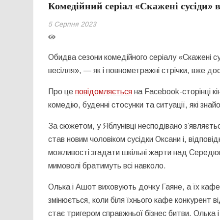
Комедійний серіал «Скажені сусіди» в
5 Серпня 2023
Обидва сезони комедійного серіалу «Скажені с
весілля», — як і повнометражні стрічки, вже дост
Про це
повідомляється
на Facebook-сторінці кі
комедію, буденні стосунки та ситуації, які знай
За сюжетом, у Яблунівці несподівано з’являєт
став новим чоловіком сусідки Оксани і, відпов
можливості згадати шкільні жарти над Середюк
мимоволі братимуть всі навколо.
Олька і Ашот виховують дочку Гаяне, а їх кафе
змінюється, коли біля їхнього кафе конкурент 
стає тригером справжньої бізнес битви. Олька 