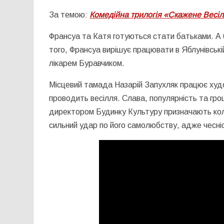
За темою:
Комедійна трилогія «Скажене Весілл
Франсуа та Катя готуються стати батьками. А б
того, Франсуа вирішує працювати в Яблунівські
лікарем Буравчиком.
Місцевий тамада Назарій Запухляк працює худо
проводить весілля. Слава, популярність та гр
директором Будинку Культуру призначають кол
сильний удар по його самолюбству, адже чесні