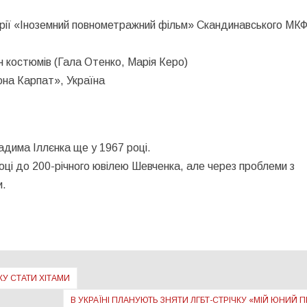
орії «Іноземний повнометражний фільм» Скандинавського МКФ
 костюмів (Гала Отенко, Марія Керо)
она Карпат», Україна
адима Іллєнка ще у 1967 році.
оці до 200-річного ювілею Шевченка, але через проблеми з
и.
ЖУ СТАТИ ХІТАМИ
В УКРАЇНІ ПЛАНУЮТЬ ЗНЯТИ ЛГБТ-СТРІЧКУ «МІЙ ЮНИЙ 