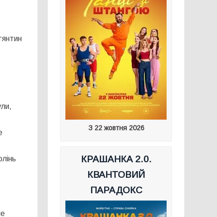
тянтин
ули,
З 22 жовтня 2026
е
КРАШАНКА 2.0.
олінь
КВАНТОВИЙ
ПАРАДОКС
ле