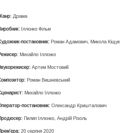
Жанр:
Драма
Виробник:
Іллєнко Фільм
Художник-постановник:
Роман Адамович, Микола Кіщук
Режисер:
Михайло Іллєнко
Звукорежисер:
Артем Мостовий
Композитор:
Роман Вишневський
Сценарист:
Михайло Іллєнко
Оператор-постановник:
Олександр Кришталович
Продюсер:
Пилип Іллєнко, Андрій Різоль
Прем’єра:
20 серпня 2020