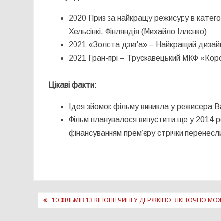
2020 Приз за найкращу режисуру в катег
Хельсінкі, Фінляндія (Михайло Іллєнко)
2021 «Золота дзиґа» – Найкращий дизайн
2021 Гран-прі – Трускавецький МКФ «Кор
Цікаві факти:
Ідея зйомок фільму виникла у режисера В
Фільм планувалося випустити ще у 2014 р
фінансуванням прем’єру стрічки перенесл
Навігація
10 ФІЛЬМІВ 13 КІНОПІТЧИНГУ ДЕРЖКІНО, ЯКІ ТОЧНО МО
записів