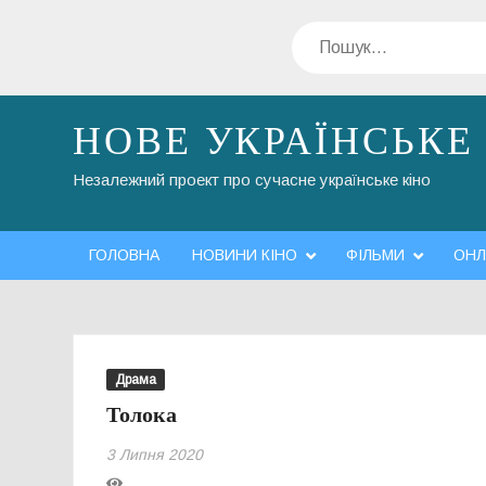
Перейти
Пошук
до
вмісту
НОВЕ УКРАЇНСЬКЕ
Незалежний проект про сучасне українське кіно
ГОЛОВНА
НОВИНИ КІНО
ФІЛЬМИ
ОНЛ
Драма
Толока
3 Липня 2020