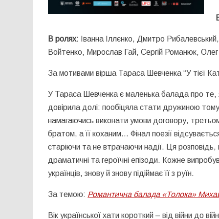
В ролях:
Іванна Іллєнко, Дмитро Рибалевський,
Войтенко, Мирослав Гай, Сергій Романюк, Оле
За мотивами вірша Тараса Шевченка “У тієї Ка
У Тараса Шевченка є маленька балада про те, я
довірила долі: пообіцяла стати дружиною тому, 
намагаючись виконати умови договору, третьо
братом, а її коханим… Фінал поезії відсуваєть
старіючи та не втрачаючи надії. Ця розповідь, н
драматичні та героїчні епізоди. Кожне випробув
українців, знову й знову підіймає її з руїн.
За темою:
Романтична балада «Толока» Миха
Вік української хати короткий – від війни до вій