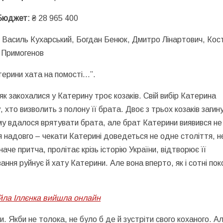
Бюджет:
₴ 28 965 400
 Василь Кухарський, Богдан Бенюк, Дмитро Лінартович, Кос
г Примогенов
терини хата на помості…”.
к закохалися у Катерину троє козаків. Свій вибір Катерина
хто визволить з полону її брата. Двоє з трьох козаків загин
му вдалося врятувати брата, але брат Катерини виявився не
ся надовго – чекати Катерині доведеться не одне століття, н
аче притча, пролітає крізь історію України, відтворює її
ання руйнує й хату Катерини. Але вона вперто, як і сотні пок
йла Іллєнка вийшла онлайн
ни. Якби не толока, не було б де й зустріти свого коханого. А