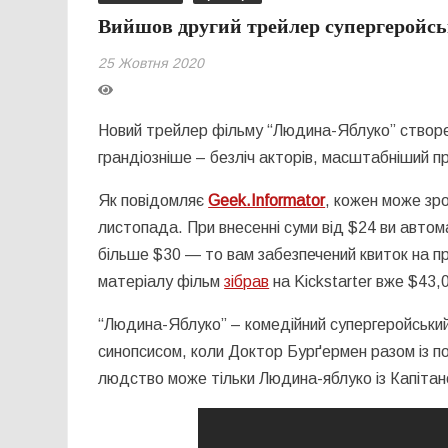
Вийшов другий трейлер супергеройсь
25 Жовтня 2020
Новий трейлер фільму “Людина-Яблуко” створе
грандіозніше – безліч акторів, масштабніший п
Як повідомляє
Geek.Informator
, кожен може зр
листопада. При внесенні суми від $24 ви авто
більше $30 — то вам забезпечений квиток на пр
матеріалу фільм
зібрав
на Kickstarter вже $43,
“Людина-Яблуко” – комедійний супергеройський
синопсисом, коли Доктор Бурґермен разом із 
людство може тільки Людина-яблуко із Капіта