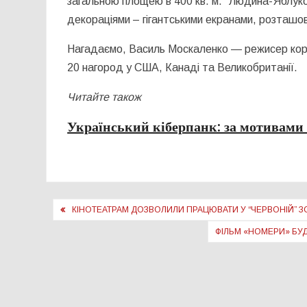
загальною площею в 400 кв. м. “Людина-Яблуко”
декораціями – гігантськими екранами, розташо
Нагадаємо, Василь Москаленко — режисер коро
20 нагород у США, Канаді та Великобританії.
Читайте також
Український кіберпанк: за мотивами 
Навігація
КІНОТЕАТРАМ ДОЗВОЛИЛИ ПРАЦЮВАТИ У “ЧЕРВОНІЙ” З
записів
ФІЛЬМ «НОМЕРИ» БУД