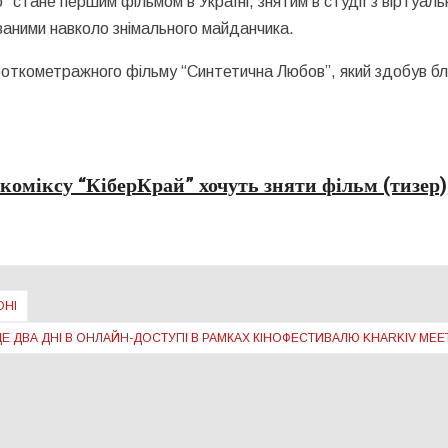
 стане першим фільмом в Україні, знятим в студії з віртуал
ваними навколо знімального майданчика.
ткометражного фільму “Синтетична Любов”, який здобув бл
коміксу “КіберКрай” хочуть зняти фільм (тизер)
ОНІ
Е ДВА ДНІ В ОНЛАЙН-ДОСТУПІ В РАМКАХ КІНОФЕСТИВАЛЮ KHARKIV ME