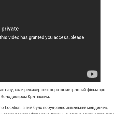
рантину, коли режисер зняв короткометражний фільм про
м Володимиром Кратіновим.
e Location, в якій було побудовано знімальний майданчик,