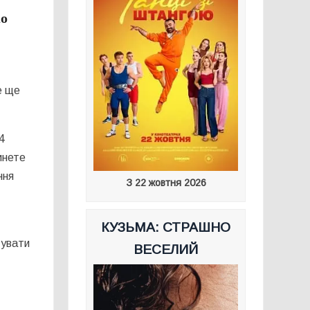
ко
е ще
4
инете
ння
З 22 жовтня 2026
КУЗЬМА: СТРАШНО
тувати
ВЕСЕЛИЙ