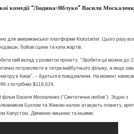
кої комедії “Людина-Яблуко” Василя Москален
но для американської платформи Kickstarter. Цього разу вс
родакшн, бойові сцени та купа жартів.
обити свій вклад у розвиток проєкту. “Зробити це можна до 2
матично потрапляєте в титри майбутнього фільму, а якщо зак
ем’єру в Києві”, – йдеться в повідомленні. На момент написа
096 з потрібних $118,624.
 фільм Василя Москаленко (“Синтетична любов”). Згідно з
полковником Бухлом та Жінкою-колою атакують планету, вря
ном Капустою, Дівчиною-вишнею та іншими.