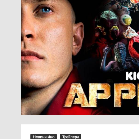
Новини кіно
Трейлери