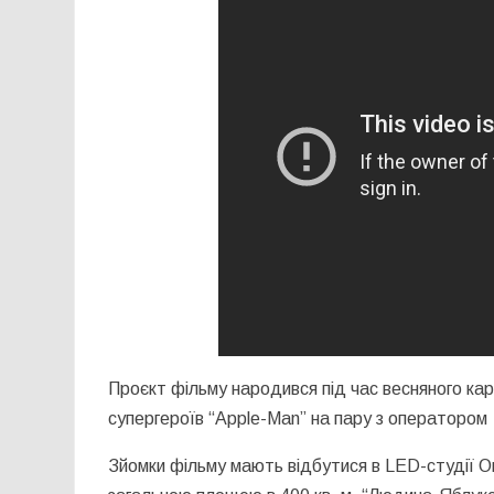
Проєкт фільму народився під час весняного ка
супергероїв “Apple-Man” на пару з операторо
Зйомки фільму мають відбутися в LED-студії On