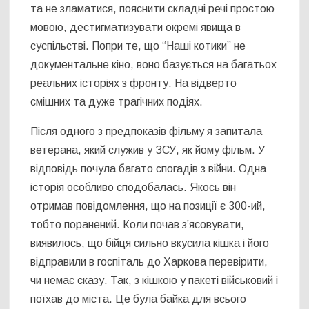
та не зламатися, пояснити складні речі простою
мовою, дестигматизувати окремі явища в
суспільстві. Попри те, що “Наші котики” не
документальне кіно, воно базується на багатьох
реальних історіях з фронту. На відверто
смішних та дуже трагічних подіях.
Після одного з предпоказів фільму я запитала
ветерана, який служив у ЗСУ, як йому фільм. У
відповідь почула багато спогадів з війни. Одна
історія особливо сподобалась. Якось він
отримав повідомлення, що на позиції є 300-ий,
тобто поранений. Коли почав з’ясовувати,
виявилось, що бійця сильно вкусила кішка і його
відправили в госпіталь до Харкова перевірити,
чи немає сказу. Так, з кішкою у пакеті військовий і
поїхав до міста. Це була байка для всього