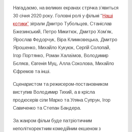
Нагадаємо, на великих екранах стрічка з’явиться
30 січня 2020 року. Головні ролі у фільмі “
Наші
котики”
зіграли Дмитро Тубольцев, Станіслав
Бжезинський, Петро Микитюк, Дмитро Хом’як,
Ярослав Федорчук, Віра Климковецька, Дмитро
Ярошенко, Михайло Кукуюк, Сергій Солопай,
Ігор Портянко, Роман Халаїмов, Володимир
Бєляєв, Євгенія Муц, Алла Соколова, Михайло
Єфремов та інші.
Сценаристом та режисером-постановником
виступив Володимир Тихий, а в крісла
продюсерів сіли Марко та Уляна Супрун, Ігор
Савиченко та Степан Бандера.
За жанром фільм буде патріотичним
неполіткоректним комедійним екшеном з