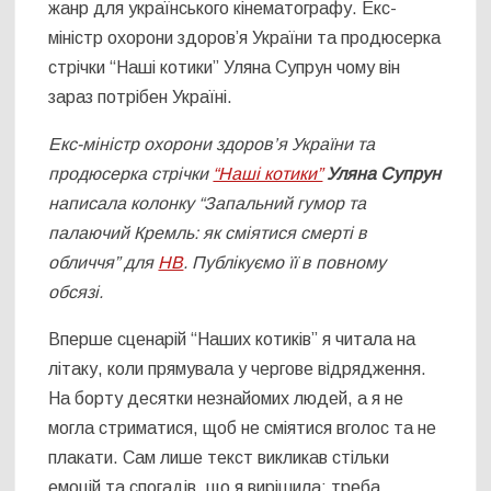
жанр для українського кінематографу. Екс-
міністр охорони здоров’я України та продюсерка
стрічки “Наші котики” Уляна Супрун чому він
зараз потрібен Україні.
Екс-міністр охорони здоров’я України та
продюсерка стрічки
“Наші котики”
Уляна Супрун
написала колонку “Запальний гумор та
палаючий Кремль: як сміятися смерті в
обличчя” для
НВ
. Публікуємо її в повному
обсязі.
Вперше сценарій “Наших котиків” я читала на
літаку, коли прямувала у чергове відрядження.
На борту десятки незнайомих людей, а я не
могла стриматися, щоб не сміятися вголос та не
плакати. Сам лише текст викликав стільки
емоцій та спогадів, що я вирішила: треба