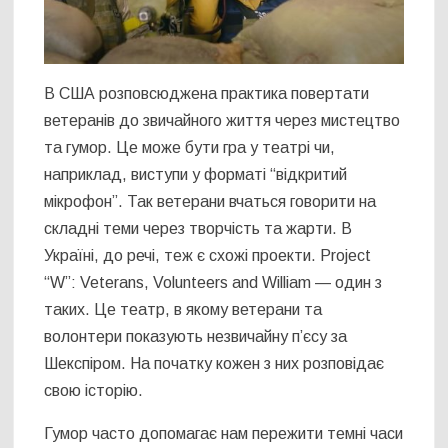
В США розповсюджена практика повертати
ветеранів до звичайного життя через мистецтво
та гумор. Це може бути гра у театрі чи,
наприклад, виступи у форматі “відкритий
мікрофон”. Так ветерани вчаться говорити на
складні теми через творчість та жарти. В
Україні, до речі, теж є схожі проекти. Project
“W”: Veterans, Volunteers and William — один з
таких. Це театр, в якому ветерани та
волонтери показують незвичайну п’єсу за
Шекспіром. На початку кожен з них розповідає
свою історію.
Гумор часто допомагає нам пережити темні часи