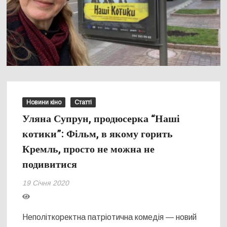
Новини кіно
Статті
Уляна Супрун, продюсерка “Наші
котики”: Фільм, в якому горить
Кремль, просто не можна не
подивитися
19 Січня 2020
Неполіткоректна патріотична комедія — новий