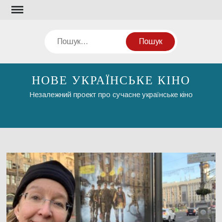
Перейти
до
вмісту
Пошук
НОВЕ УКРАЇНСЬКЕ КІНО
Незалежний проект про сучасне українське кіно