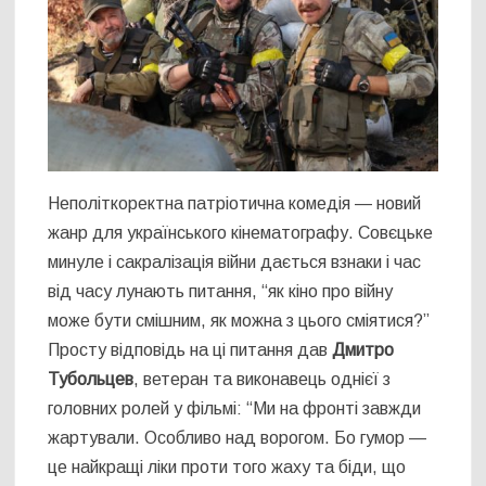
Неполіткоректна патріотична комедія — новий
жанр для українського кінематографу. Совєцьке
минуле і сакралізація війни дається взнаки і час
від часу лунають питання, “як кіно про війну
може бути смішним, як можна з цього сміятися?”
Просту відповідь на ці питання дав
Дмитро
Тубольцев
, ветеран та виконавець однієї з
головних ролей у фільмі: “Ми на фронті завжди
жартували. Особливо над ворогом. Бо гумор —
це найкращі ліки проти того жаху та біди, що