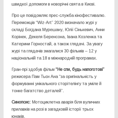
швидкої допомоги в новорічні свята в Києві.
Про це повідомляє прес-служба кінофестивалю.
Переможців “Wiz-Art” 2020 визначало журі у
складі Богдана Мурешану, Юлії Сінькевич, Анни
Корінек, Декеля Беренсона, Івана Козленка та
Катерини Горностай, а також глядачі. За увагу
журі та глядачів змагалися 30 фільмів – 12 у
національній та 18 в міжнародній програмах.
Гран-прі здобув фільм
“Не спи, будь напоготові”
режисера Пам Тьєн Ана “за оригінальність у
формуванні унікального сторітелінгу та уміле й
тонке багатство деталей”.
Синопсис:
Мотоциклетна аварія біля вуличних
прилавків на розі в загадковій історії трьох
юнаків.