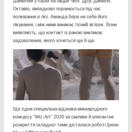
Даніелем у горах на півдні Чилі. Друг Даніеля,
Октавіо, випадково поранюється під час
полювання в лісі. Аманда бере на себе його
лікування, і між ними виникає тісний зв’язок. Вони
виявляють, що контакт із раною викликає
задоволення, якого хочеться ще й ще.
Ще одна спеціальна відзнака міжнародного
конкурсу “Wiz-Art” 2020 за сміливе й елегантне
розкриття складної теми дісталася роботі Ірене