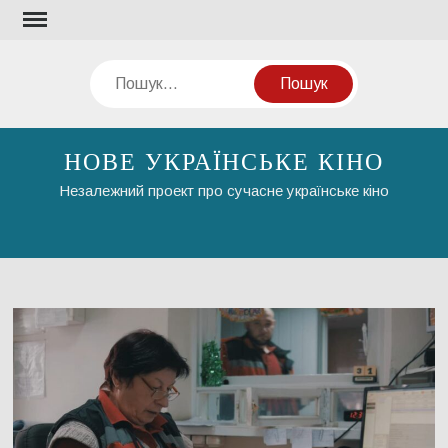
Перейти
до
вмісту
Пошук
НОВЕ УКРАЇНСЬКЕ КІНО
Незалежний проект про сучасне українське кіно