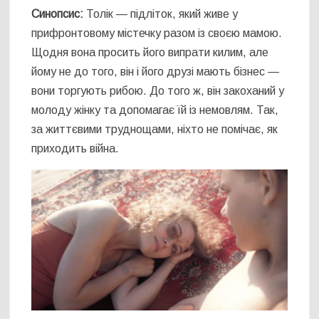
Синопсис:
Толiк — підліток, який живе у
прифронтовому містечку разом із своєю мамою.
Щодня вона просить його випрати килим, але
йому не до того, він і його друзі мають бізнес —
вони торгують рибою. До того ж, він закоханий у
молоду жінку та допомагає їй із немовлям. Так,
за життєвими труднощами, ніхто не помічає, як
приходить війна.