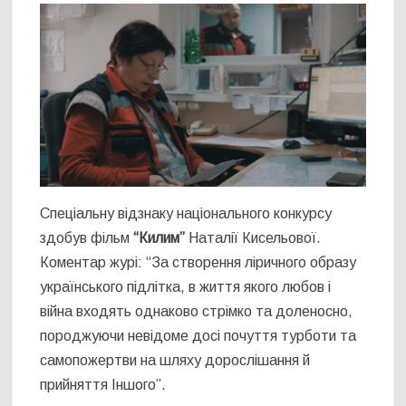
Спеціальну відзнаку національного конкурсу
здобув фільм
“Килим”
Наталії Кисельової.
Коментар журі: “За створення ліричного образу
українського підлітка, в життя якого любов і
війна входять однаково стрімко та доленосно,
породжуючи невідоме досі почуття турботи та
самопожертви на шляху дорослішання й
прийняття Іншого”.