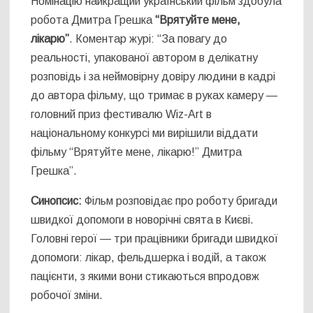
Номінацію найкращий український фільм здобула
робота Дмитра Грешка
“Врятуйте мене,
лікарю”
. Коментар журі: “За повагу до
реальності, упакованої автором в делікатну
розповідь і за неймовірну довіру людини в кадрі
до автора фільму, що тримає в руках камеру —
головний приз фестивалю Wiz-Art в
національному конкурсі ми вирішили віддати
фільму “Врятуйте мене, лікарю!” Дмитра
Грешка”.
Синопсис:
Фільм розповідає про роботу бригади
швидкої допомоги в новорічні свята в Києві.
Головні герої — три працівники бригади швидкої
допомоги: лікар, фельдшерка і водій, а також
пацієнти, з якими вони стикаються впродовж
робочої зміни.