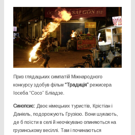
Приз глядацьких симпатій Міжнародного
конкурсу здобув фільм
“Традиція”
режисера
Іосеба “Сосо” Бліадзе.
Синопсис:
Двоє німецьких туристів, Крістіан і
Даніель, подорожують Грузією. Вони шукають,
де б поїсти в селі й неочікувано опиняються на
грузинському весіллі. Там і починаються