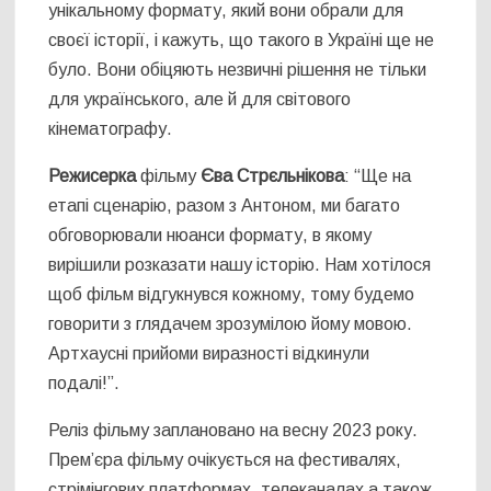
унікальному формату, який вони обрали для
своєї історії, і кажуть, що такого в Україні ще не
було. Вони обіцяють незвичні рішення не тільки
для українського, але й для світового
кінематографу.
Режисерка
фільму
Єва Стрєльнікова
:
“Ще на
етапі сценарію, разом з Антоном, ми багато
обговорювали нюанси формату, в якому
вирішили розказати нашу історію. Нам хотілося
щоб фільм відгукнувся кожному, тому будемо
говорити з глядачем зрозумілою йому мовою.
Артхаусні прийоми виразності відкинули
подалі!”.
Реліз фільму заплановано на весну 2023 року.
Прем’єра фільму очікується на фестивалях,
стрімінгових платформах, телеканалах а також