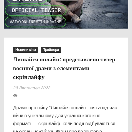
Новини кіно
Трейлери
Лишайся онлайн: представлено тизер
воєнної драми з елементами
скрінлайфу
29 Листопада 2022
Драма про війну “Лишайся онлайн” знята під час
війни в унікальному для українського кіно
форматі — скрінлайф, коли події відбуваються
на екрані ноутбука. Фільм про волонтерів,