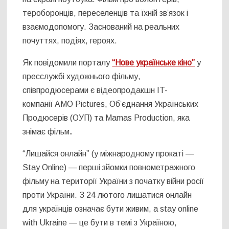
тероборонців, переселенців та їхній зв’язок і
взаємодопомогу. Заснований на реальних
почуттях, подіях, героях.
Як повідомили порталу
“Нове українське кіно”
у
пресслужбі
художнього фільму
,
с
півпродюсерами є відеопродакшн IT-
компанії
AMO Pictures, Об’єднання Українських
Продюсерів (ОУП)
та
Mamas Production
, яка
знімає фільм
.
“Лишайся онлайн” (у міжнародному прокаті —
Stay Online) — перші зйомки повнометражного
фільму на території України з початку війни росії
проти України. З 24 лютого лишатися онлайн
для українців означає бути живим, а stay online
with Ukraine — це бути в темі з Україною,