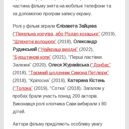
частина фільму знята на мобільні телефони та
за допомогою програм запису екрану.
Ролі у фільмі зіграли
Єлізавета Зайцева
(
“Пекельна хоругва, або Різдво козацьке”
(2019),
“Шляхетні волоцюги”
(2018),
Олександр
Рудинський
(
“Найкращі вихідні”
(2022),
“Бурштинові копи”
(2021), “Перші ластівки.
Залежні” (2020),
Олеся Жураківська
(
“Донбас”
(2018),
“Таємний щоденник Симона Петлюри”
(2018), “Кріпосна” (2019),
Катерина Кістень
(
“Толока”
(2019), “Сотка” (2018). Загалом у
пробах брали участь понад 200 акторів.
Виконавця ролі хлопчика Сави вибирали з 80
дітей.
Автори фільму приділяють особливу увагу