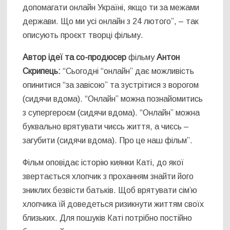
допомагати онлайн Україні, якщо ти за межами
держави. Що ми усі онлайн з 24 лютого”, – так
описують проєкт творці фільму.
Автор ідеї та со-продюсер
фільму
Антон
Скрипець:
“
Сьогодні “онлайн” дає можливість
опинитися “за завісою” та зустрітися з ворогом
(сидячи вдома). “Онлайн” можна познайомитись
з супергероєм (сидячи вдома). “Онлайн” можна
буквально врятувати чиєсь життя, а чиєсь –
загубити (сидячи вдома). Про це наш фільм
”.
Фільм оповідає історію киянки Каті, до якої
звертається хлопчик з проханням знайти його
зниклих безвісти батьків. Щоб врятувати сім’ю
хлопчика їй доведеться ризикнути життям своїх
близьких. Для пошуків Каті потрібно постійно