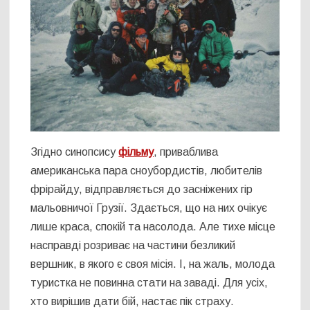
Згідно синопсису
фільму
, приваблива
американська пара сноубордистів, любителів
фрірайду, відправляється до засніжених гір
мальовничої Грузії. Здається, що на них очікує
лише краса, спокій та насолода. Але тихе місце
насправді розриває на частини безликий
вершник, в якого є своя місія. І, на жаль, молода
туристка не повинна стати на заваді. Для усіх,
хто вирішив дати бій, настає пік страху.