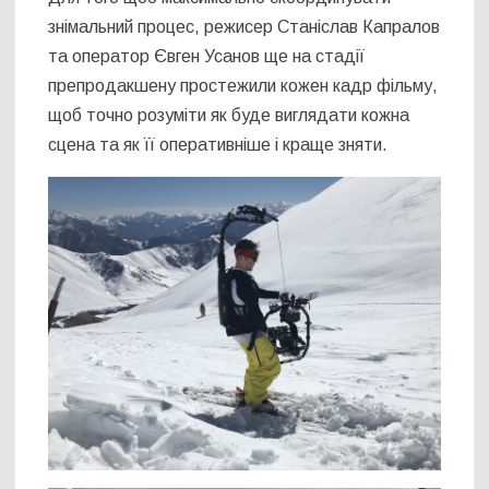
знімальний процес, режисер Станіслав Капралов
та оператор Євген Усанов ще на стадії
препродакшену простежили кожен кадр фільму,
щоб точно розуміти як буде виглядати кожна
сцена та як її оперативніше і краще зняти.