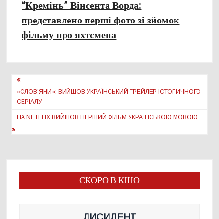
“Кремінь” Вінсента Ворда:
представлено перші фото зі зйомок
фільму про яхтсмена
Навігація
записів
«СЛОВʼЯНИ»: ВИЙШОВ УКРАЇНСЬКИЙ ТРЕЙЛЕР ІСТОРИЧНОГО
СЕРІАЛУ
НА NETFLIX ВИЙШОВ ПЕРШИЙ ФІЛЬМ УКРАЇНСЬКОЮ МОВОЮ
СКОРО В КІНО
ДИСИДЕНТ