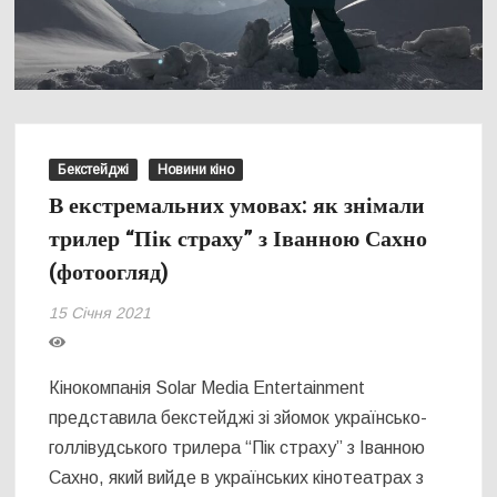
Бекстейджі
Новини кіно
В екстремальних умовах: як знімали
трилер “Пік страху” з Іванною Сахно
(фотоогляд)
15 Січня 2021
Кінокомпанія Solar Media Entertainment
представила бекстейджі зі зйомок українсько-
голлівудського трилера “Пік страху” з Іванною
Сахно, який вийде в українських кінотеатрах з