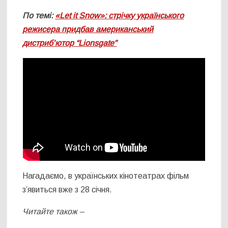
По темі:
«Let it Snow
»
: стрічку українського
режисера придбав американський
дистриб’ютор “Lionsgate”
Нагадаємо, в українських кінотеатрах фільм
з’явиться вже з 28 січня.
Читайте також –