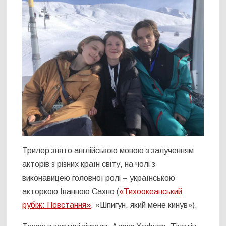
Трилер знято англійською мовою з залученням
акторів з різних країн світу, на чолі з
виконавицею головної ролі – українською
акторкою Іванною Cахно (
«Тихоокеанський
рубіж: Повстання»
, «Шпигун, який мене кинув»).