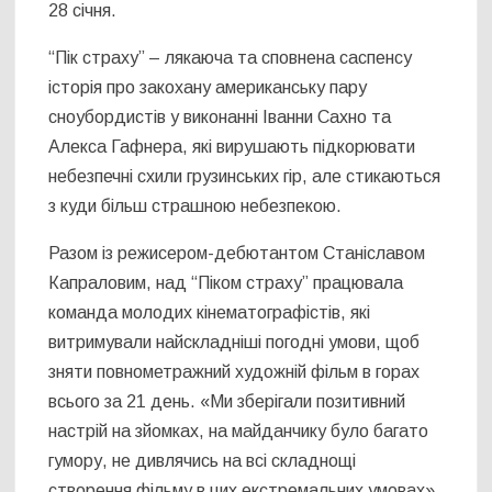
28 січня.
“Пік страху” – лякаюча та сповнена саспенсу
історія про закохану американську пару
сноубордистів у виконанні Іванни Сахно та
Алекса Гафнера, які вирушають підкорювати
небезпечні схили грузинських гір, але стикаються
з куди більш страшною небезпекою.
Разом із режисером-дебютантом Станіславом
Капраловим, над “Піком страху” працювала
команда молодих кінематографістів, які
витримували найскладніші погодні умови, щоб
зняти повнометражний художній фільм в горах
всього за 21 день. «Ми зберігали позитивний
настрій на зйомках, на майданчику було багато
гумору, не дивлячись на всі складнощі
створення фільму в цих екстремальних умовах»,