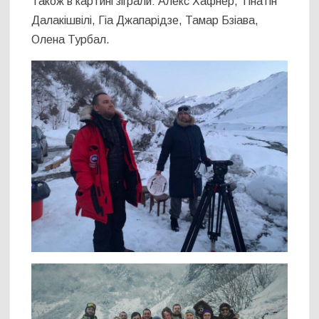
Також в картині зіграли: Алекс Хафнер, Тінатін
Далакішвілі, Гіа Джапарідзе, Тамар Бзіава,
Олена Турбал.