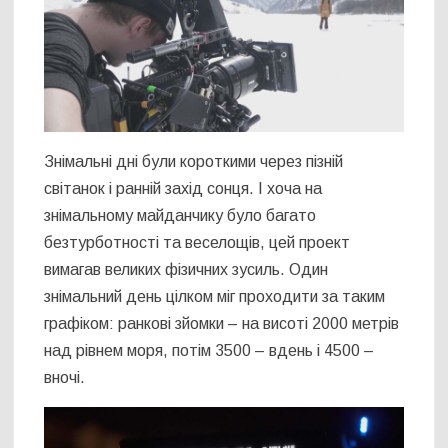
Знімальні дні були короткими через пізній
світанок і ранній захід сонця. І хоча на
знімальному майданчику було багато
безтурботності та веселощів, цей проект
вимагав великих фізичних зусиль. Один
знімальний день цілком міг проходити за таким
графіком: ранкові зйомки – на висоті 2000 метрів
над рівнем моря, потім 3500 – вдень і 4500 –
вночі.