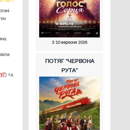
огані
ген
ина.
З 10 вересня 2026
овіла
ПОТЯГ “ЧЕРВОНА
РУТА”
ті”
) та