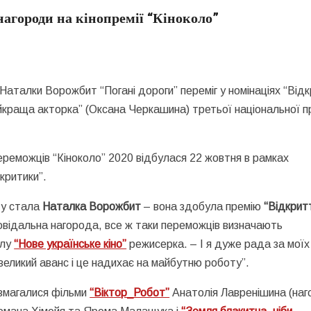
нагороди на кінопремії “Кіноколо”
Наталки Ворожбит “Погані дороги” переміг у номінаціях “Від
айкраща акторка” (Оксана Черкашина) третьої національної п
ереможців “Кіноколо” 2020 відбулася 22 жовтня в рамках
критики”.
ту стала
Наталка Ворожбит
– вона здобула премію
“Відкрит
овідальна нагорода, все ж таки переможців визначають
алу
“Нове українське кіно”
режисерка. – І я дуже рада за моїх
великий аванс і це надихає на майбутню роботу”.
 змагалися фільми
“Віктор_Робот”
Анатолія Лавренішина (на