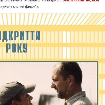
Романа Хімейя та Ярема Малащука і
“Земля блакитна, ніби
кументальний фільм”).