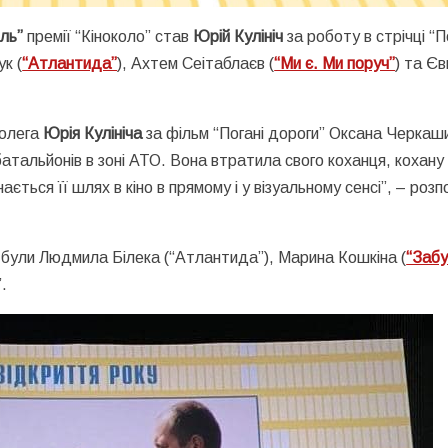
ль”
премії “Кіноколо” став
Юрій Кулініч
за роботу в стрічці “П
к (
“Атлантида”
), Ахтем Сеітаблаєв (
“Ми є. Ми поруч”
) та Єв
олега
Юрія Кулініча
за фільм “Погані дороги” Оксана Черкаш
атальйонів в зоні АТО. Вона втратила свого коханця, кохану
ється її шлях в кіно в прямому і у візуальному сенсі”, – розп
ж були Людмила Білека (“Атлантида”), Марина Кошкіна (
“Забу
.