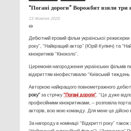
“Погані дороги” Ворожбит взяли три 
23 Жовтня 2020
Дебютний ігровий фільм української режисерки 
року”, “Найкращий актор” (Юрій Кулініч) та “Н
кінокритиків “Кіноколо”.
Церемонія нагородження українських фільмів п
відкриттям кінофестивалю “Київський тиждень 
Авторкою найкращого повнометражного дебю
року”
за стрічку
“Погані дороги”
. “Це дуже відп
професійними кінокритиками, – розповіла порт
акторів, всю мою команду. Для мене це дійсно 
За нагороду в номінації “Відкритті року” також