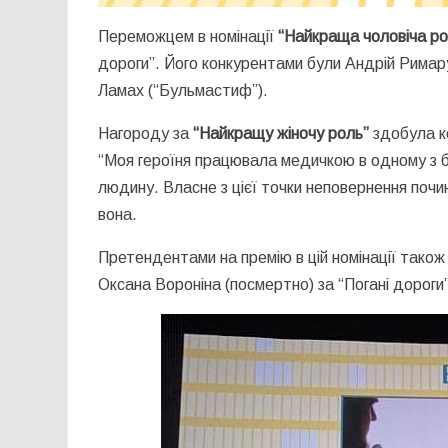
Переможцем в номінації
“Найкраща чоловіча ро
дороги”. Його конкурентами були Андрій Римару
Ламах (“Бульмастиф”).
Нагороду за
“Найкращу жіночу роль”
здобула к
“Моя героїня працювала медичкою в одному з б
людину. Власне з цієї точки неповернення почина
вона.
Претендентами на премію в цій номінації тако
Оксана Вороніна (посмертно) за “Погані дороги”