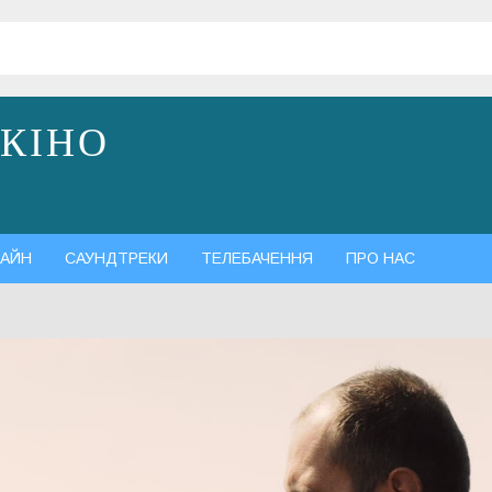
 КІНО
АЙН
САУНДТРЕКИ
ТЕЛЕБАЧЕННЯ
ПРО НАС