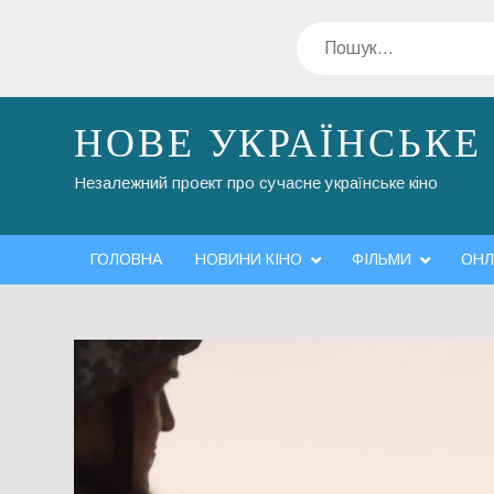
Перейти
Пошук
до
вмісту
НОВЕ УКРАЇНСЬКЕ
Незалежний проект про сучасне українське кіно
ГОЛОВНА
НОВИНИ КІНО
ФІЛЬМИ
ОНЛ