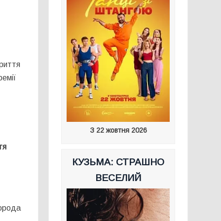
криття
ремії
З 22 жовтня 2026
тя
КУЗЬМА: СТРАШНО
ВЕСЕЛИЙ
города