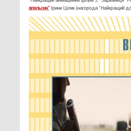
“Найкращий анімаційний фільм”), “Зарваниця” 
апельсин”
Ірини Цілик (нагорода “Найкращий до