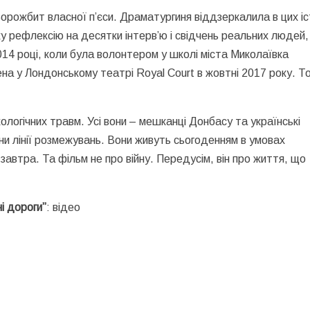
орожбит власної п’єси. Драматургиня віддзеркалила в цих іс
ку рефлексію на десятки інтерв’ю і свідчень реальних людей,
 2014 році, коли була волонтером у школі міста Миколаївка
на у Лондонському театрі Royal Court в жовтні 2017 року. Т
ологічних травм. Усі вони – мешканці Донбасу та українські
они лінії розмежувань. Вони живуть сьогоденням в умовах
 завтра. Та фільм не про війну. Передусім, він про життя, що
і дороги”
: відео