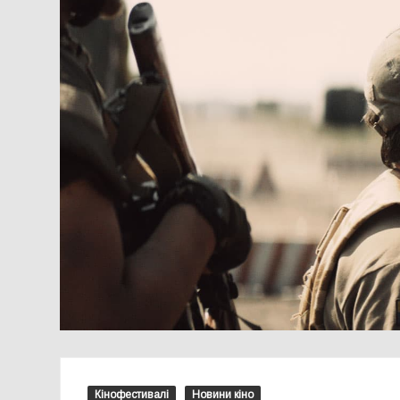
Кінофестивалі
Новини кіно