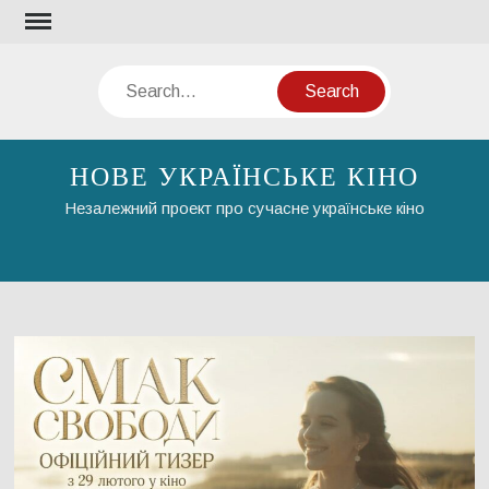
Skip
to
content
Search
НОВЕ УКРАЇНСЬКЕ КІНО
Незалежний проект про сучасне українське кіно