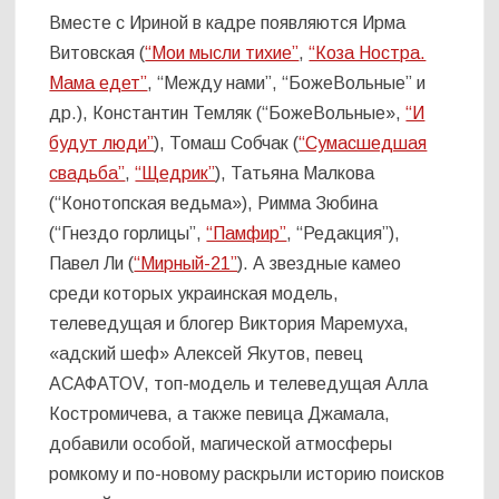
Вместе с Ириной в кадре появляются Ирма
Витовская (
“Мои мысли тихие”
,
“Коза Ностра.
Мама едет”
, “Между нами”, “БожеВольные” и
др.), Константин Темляк (“БожеВольные»,
“И
будут люди”
), Томаш Собчак (
“Сумасшедшая
свадьба”
,
“Щедрик”
), Татьяна Малкова
(“Конотопская ведьма»), Римма Зюбина
(“Гнездо горлицы”,
“Памфир”
, “Редакция”),
Павел Ли (
“Мирный-21”
). А звездные камео
среди которых украинская модель,
телеведущая и блогер Виктория Маремуха,
«адский шеф» Алексей Якутов, певец
АСАФАТОV, топ-модель и телеведущая Алла
Костромичева, а также певица Джамала,
добавили особой, магической атмосферы
ромкому и по-новому раскрыли историю поисков