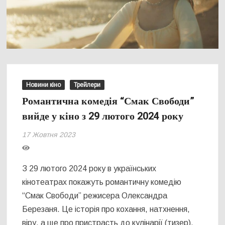
Новини кіно
Трейлери
Романтична комедія “Смак Свободи”
вийде у кіно з 29 лютого 2024 року
17 Жовтня 2023
З 29 лютого 2024 року в українських
кінотеатрах покажуть романтичну комедію
“Смак Свободи” режисера Олександра
Березаня. Це історія про кохання, натхнення,
віру, а ще про пристрасть до кулінарії (тизер).