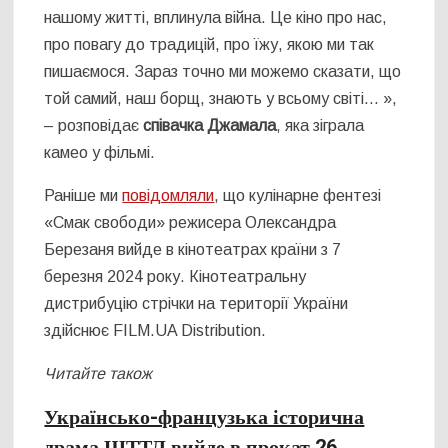
нашому житті, вплинула війна. Це кіно про нас,
про повагу до традицій, про їжу, якою ми так
пишаємося. Зараз точно ми можемо сказати, що
той самий, наш борщ, знають у всьому світі… »,
– розповідає
співачка Джамала
, яка зіграла
камео у фільмі.
Раніше ми
повідомляли
, що кулінарне фентезі
«Смак свободи» режисера Олександра
Березаня вийде в кінотеатрах країни з 7
березня 2024 року. Кінотеатральну
дистрибуцію стрічки на території України
здійснює FILM.UA Distribution.
Читайте також
Українсько-французька історична
драма ШТТЛ вийде в прокат 26