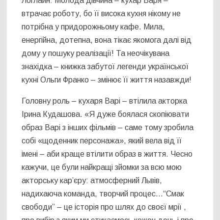
Логлайн: Молода дівчина – кухар Варя –
втрачає роботу, бо її висока кухня нікому не
потрібна у придорожньому кафе. Мила,
енергійна, дотепна, вона тікає якомога далі від
дому у пошуку реалізації! Та неочікувана
знахідка – книжка забутої легенди української
кухні Ольги Франко – змінює її життя назавжди!
Головну роль – кухаря Варі – втілила акторка
Ірина Кудашова. «Я дуже боялася скопіювати
образ Варі з інших фільмів – саме тому зробила
собі «щоденник персонажа», який вела від її
імені – аби краще втілити образ в життя. Чесно
кажучи, це були найкращі зйомки за всю мою
акторську карʼєру: атмосферний Львів,
надихаюча команда, творчий процес…“Смак
свободи” – це історія про шлях до своєї мрії ,