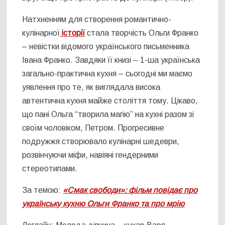
Натхненням для створення романтично-
кулінарної
історії
стала творчість Ольги Франко
– невістки відомого українського письменника
Івана Франко. Завдяки її книзі – 1-ша українська
загально-практична кухня – сьогодні ми маємо
уявлення про те, як виглядала висока
автентична кухня майже століття тому. Цікаво,
що пані Ольга “творила магію” на кухні разом зі
своїм чоловіком, Петром. Прогресивне
подружжя створювало кулінарні шедеври,
розвінчуючи міфи, навіяні гендерними
стереотипами.
За темою:
«Смак свободи»: фільм повідає про
українську кухню Ольги Франко та про мрію