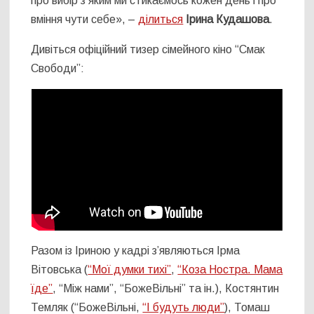
про вибір з яким ми стикаємось кожен день і про
вміння чути себе», –
ділиться
Ірина Кудашова
.
Дивіться офіційний тизер сімейного кіно “Смак
Свободи”:
Разом із Іриною у кадрі зʼявляються Ірма
Вітовська (
“Мої думки тихі”
,
“Коза Ностра. Мама
їде”
, “Між нами”, “БожеВільні” та ін.), Костянтин
Темляк (“БожеВільні,
“І будуть люди”
), Томаш