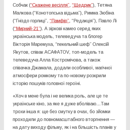
Собчак (
“Скажене весілля”
,
“Щедрик”
), Тетяна
Малкова (“Конотопська відьма”), Римма Зюбіна
(“Гніздо горлиці”,
“Памфір”
, “Редакція”), Павло Лі
(
“Мирний-21”
). А зіркові камео серед яких
українська модель, телеведуча та блогер
Вікторія Маремуха, “пекельний шеф” Олексій
Якутов, співак АСАФАТОV, топ-модель та
телеведуча Алла Костромічова, а також
співачка Джамала, додали особливої, магічної
атмосфери ромкому та по-новому розкрили
історію пошуків головної героїні.
«Хоч в мене була і не велика роль, але це те
українське кіно, за яке я дуже вболіваю…Там
трохи інша я: ще без смутку в очах, бо зйомки
проходили до повномасштабного вторгнення —
на дату виходу фільму, як і на більшість планів у