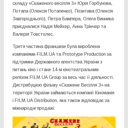
складу «Скаженого весілля 3» Юрія Горбунова,
Потапа (Олексія Потапенко), Позитива (Олексія
Завгороднього), Петра Бампера, Олега Винника
приєдналися Надія Мейхер, Анна Трінчер та
Валерія Товстолес.
Третя частина франшизи була вироблена
компаніями FILM.UA та Prototype Production за
підтримки Державного агентства України з
питань кіно і стане 14-м кінотеатральним
релізом FILM.UA Group за весь час її діяльності.
Дистрибуцією фільму «Скажене Весілля 3» на
території України займаються компанії Кіноманія
і FILM.UA Distribution, яка також відповідає за
міжнародні продажі.