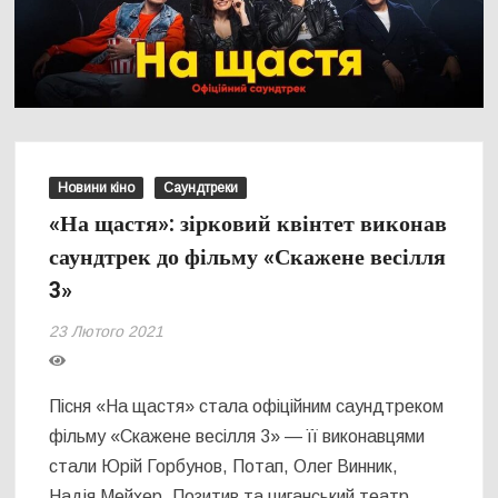
Новини кіно
Саундтреки
«На щастя»: зірковий квінтет виконав
саундтрек до фільму «Скажене весілля
3»
23 Лютого 2021
Пісня «На щастя» стала офіційним саундтреком
фільму «Скажене весілля 3» — її виконавцями
стали Юрій Горбунов, Потап, Олег Винник,
Надія Мейхер, Позитив та циганський театр