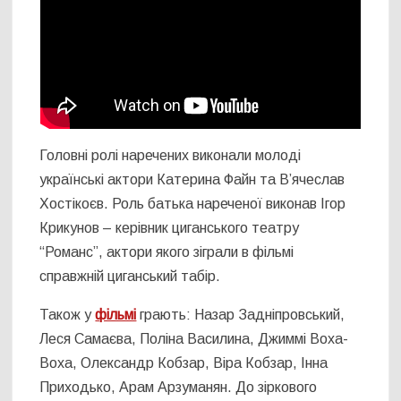
Головні ролі наречених виконали молоді
українські актори Катерина Файн та В’ячеслав
Хостікоєв. Роль батька нареченої виконав Ігор
Крикунов – керівник циганського театру
“Романс”, актори якого зіграли в фільмі
справжній циганський табір.
Також у
фільмі
грають: Назар Задніпровський,
Леся Самаєва, Поліна Василина, Джиммі Воха-
Воха, Олександр Кобзар, Віра Кобзар, Інна
Приходько, Арам Арзуманян. До зіркового