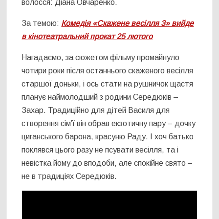
волосся: Діана Овчаренко.
За темою:
Комедія «Скажене весілля 3» вийде
в кінотеатральний прокат 25 лютого
Нагадаємо, за сюжетом фільму промайнуло
чотири роки після останнього скаженого весілля
старшої доньки, і ось стати на рушничок щастя
планує наймолодший з родини Середюків –
Захар. Традиційно для дітей Василя для
створення сім’ї він обрав екзотичну пару – дочку
циганського барона, красуню Раду. І хоч батько
поклявся цього разу не псувати весілля, та і
невістка йому до вподоби, але спокійне свято –
не в традиціях Середюків.