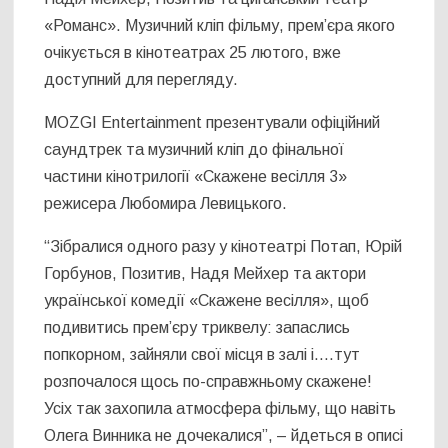
«Романс». Музичний кліп фільму, прем’єра якого
очікується в кінотеатрах 25 лютого, вже
доступний для перегляду.
MOZGI Entertainment презентували офіційний
саундтрек та музичний кліп до фінальної
частини кінотрилогії «Скажене весілля 3»
режисера Любомира Левицького.
“Зібралися одного разу у кінотеатрі Потап, Юрій
Горбунов, Позитив, Надя Мейхер та актори
української комедії «Скажене весілля», щоб
подивитись прем’єру триквелу: запаслись
попкорном, зайняли свої місця в залі і….тут
розпочалося щось по-справжньому скажене!
Усіх так захопила атмосфера фільму, що навіть
Олега Винника не дочекалися”, – йдеться в описі