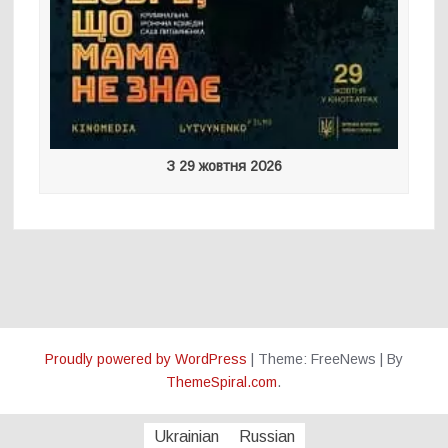
З 29 жовтня 2026
Proudly powered by WordPress
|
Theme: FreeNews
|
By
ThemeSpiral.com
.
Ukrainian
Russian