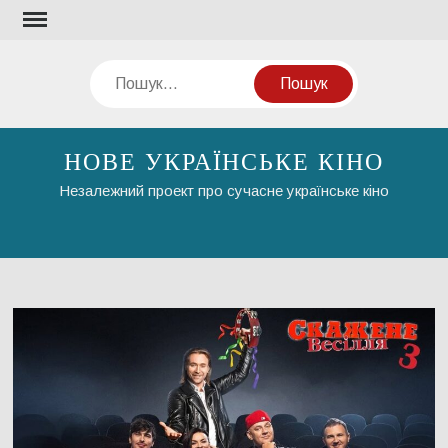
Перейти
до
вмісту
Пошук
НОВЕ УКРАЇНСЬКЕ КІНО
Незалежний проект про сучасне українське кіно