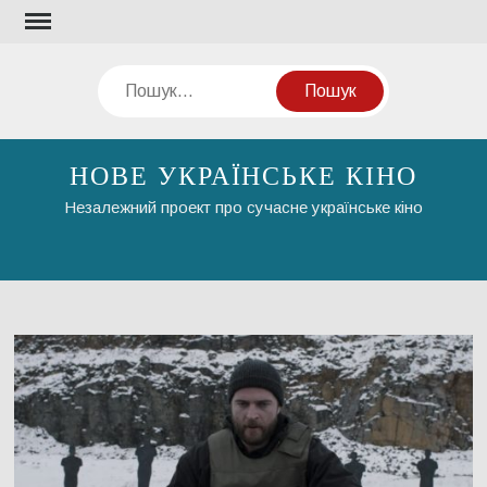
Перейти
до
вмісту
Пошук
НОВЕ УКРАЇНСЬКЕ КІНО
Незалежний проект про сучасне українське кіно