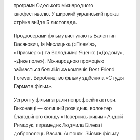
програми Одеського міжнародного
кінофестивалю. У широкий український прокат
стрічка вийде 5 листопада.
Продюсерами фільму виступають Валентин
Васянович, Ія Мислицька («Плем’я»,
«Присмерк») та Володимир Яценко («Додому»,
«Дике поле»). Міжнародною промоцією
займається бельгійська компанія Best Friend
Forever. Виробництво фільму здійснила «Студія
Гармата фільм».
Усі ролі у фільмі зіграли непрофесійні актори.
Виконавці — колишній розвідник, волонтер
благодійного фонду «Повернись живим» Андрій
Римарук, парамедик Людмила Білека і
доброволець Василь Антоняк. Зйомки фільму