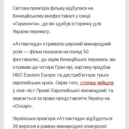
Світова прем’єра фільму відбулася на
Венеційському кінофестивалі у секції
«Горизонти», де він здобув історичну для
України перемогу.
«Атлантида» отримала широкий міжнародний
успіх — фільм показали на понад 50
фестивалях, де окрім Венеційської перемоги, він
отримав ще чотири Гран-прі, картину придбав
HBO Eastern Europe та дистриб’ютори трьох
європейських країн. Окрім того,
стрічка увійшла
у лонг-ліст Премії Європейської кіноакадемії та
змагається за право представляти Україну на
«Оскарі».
Українська прем’єра «Атлантиди» відбудеться
26 вересня в рамках міжнародної конкурсної