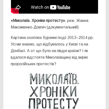
«Миколаїв. Хроніки протесту»
, реж. Жанна
Максименко-Довгич (документальний)
Картина охоплює буремні події 2013–2014 рр.
Усі ми знаємо, що відбувалось у Києві та на
Донбасі. А от що було на півдні країни? І як
вдалося відстояти Миколаївщину від вирію
проросійських протестів?