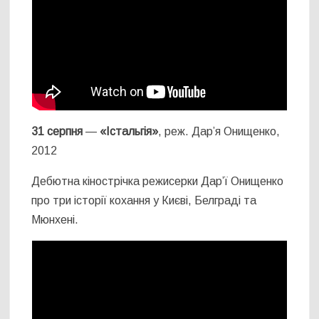
31 серпня
—
«Істальгія»
, реж. Дар’я Онищенко,
2012
Дебютна кінострічка режисерки Дар’ї Онищенко
про три історії кохання у Києві, Белграді та
Мюнхені.