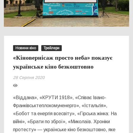
Новини кіно
Трейлери
«Кіновернісаж просто неба» показує
українське кіно безкоштовно
28 Серпня 2020
«Віддана», «КРУТИ 1918», «Співає Івано-
Франківськтеплокомуненерго», «Істальгія»,
«Бобот та енергія всесвіту», «Гірська жінка: На
війні», «Брати по зброї», «Миколаїв. Хроніки
протесту» — українське кіно безкоштовно, яке