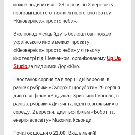
можна подивитися з 28 серпня по 3 вересня у
програмі шостого тижня літнього кінотеатру
«Кіновернісаж просто неба».
Вже понад місяць йдуть безкоштовні покази
українського кіно в межах проєкту
«Кіновернісаж просто неба» у літньому
кінотеатрі під Шевченком, організованому
Up Ua
Studio
за підтримки ДержКіно.
Наостанок серпня та в перші дні вересня, в
рамках рубрики «Суперхіт щосуботи» 29 серпня
дивіться фільм «Віддана» Христини Сиволап, в
рамках рубрики «Дитячі та підліткові фільми» в
середу, 2 вересня, дивіться фільм «Бобот та
енергія всесвіту» Максима Ксьонди.
Початок щодня
о 21:00
. Вхід вільний!