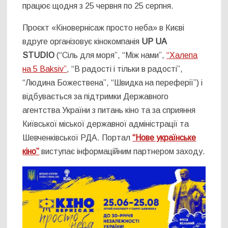
працює щодня з 25 червня по 25 серпня.
Проєкт «Кіновернісаж просто неба» в Києві
вдруге організовує кінокомпанія
UP UA
STUDIO
(“Сіль для моря”, “Між нами”,
“Халепа
на 5 Baksiv”
, “В радості і тільки в радості”,
“Людина Божествена”, “Швидка на переферії”) і
відбувається за підтримки Державного
агентства України з питань кіно та за сприяння
Київської міської державної адміністрації та
Шевченківської РДА. Портал
“Нове українське
кіно”
виступає інформаційним партнером заходу.