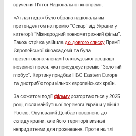
вручення П’ятої Національної кінопремії.
«Атлантида» було обрана національним
претендентом на премію “Оскар” від України у
категорії “Міжнародний повнометражний фільм”.
Також стрічка увійшла
до довгого списку
Премії
Європейської кіноакадемії та була
презентована членам Голлівудської асоціації
іноземної преси, яка присуджує премію “Золотий
глобус”. Картину придбав HBO Eastern Europe
та дистриб’ютори кількох європейських країн.
За сюжетом події
фільму
розгортаються у 2025
році, після майбутньої перемоги України у війні з
Росією. Окупований Донбас повернено до
складу країни, але його території визнані
непридатними для проживання. Проте на тлі