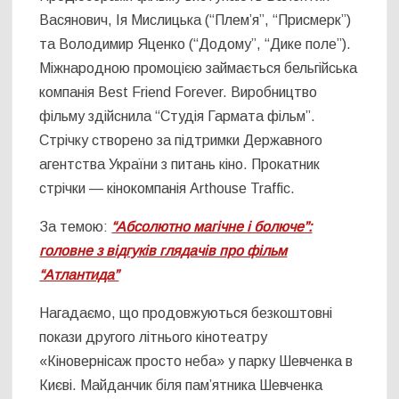
Васянович, Ія Мислицька (“Плем’я”, “Присмерк”)
та Володимир Яценко (“Додому”, “Дике поле”).
Міжнародною промоцією займається бельгійська
компанія Best Friend Forever. Виробництво
фільму здійснила “Студія Гармата фільм”.
Стрічку створено за підтримки Державного
агентства України з питань кіно. Прокатник
стрічки — кінокомпанія Arthouse Traffic.
За темою:
“Абсолютно магічне і болюче”:
головне з відгуків глядачів про фільм
“Атлантида”
Нагадаємо, що продовжуються безкоштовні
покази другого літнього кінотеатру
«Кіновернісаж просто неба» у парку Шевченка в
Києві. Майданчик біля пам’ятника Шевченка