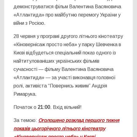
демонструватися фільм Валентина Васяновича
«Атлантида» про майбутню перемогу України у
війни з Росією.
28 червня у програмі другого літнього кінотеатру
«Кіновернісаж просто неба» у парку Шевченка в
Києві відбудеться спеціальний показ одного із
найтитулованіших українських фільмів
сучасності — фільму Валентина Васяновича
«Атлантида» — за участі виконавця головної
ролі, активіста “Повернись живим” Андрія
Римарука.
Початок о
21:00
. Вхід вільний!
За темою:
Оголошено розклад першого тижня
показів цьогорічного літнього кінотеатру
«Кіновернісаж просто неба» у Києві