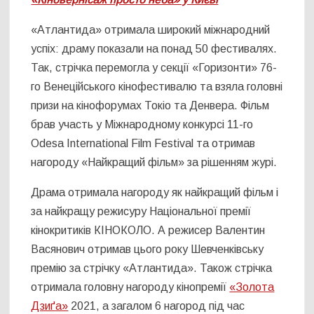
«Атлантида» отримала широкий міжнародний
успіх: драму показали на понад 50 фестивалях.
Так, стрічка перемогла у секції «Горизонти» 76-
го Венеційського кінофестивалю та взяла головні
призи на кінофорумах Токіо та Денвера. Фільм
брав участь у Міжнародному конкурсі 11-го
Odesa International Film Festival та отримав
нагороду «Найкращий фільм» за рішенням журі.
Драма отримала нагороду як найкращий фільм і
за найкращу режисуру Національної премії
кінокритиків КІНОКОЛО. А режисер Валентин
Васянович отримав цього року Шевченківську
премію за стрічку «Атлантида». Також стрічка
отримала головну нагороду кінопремії
«Золота
Дзиґа»
2021, а загалом 6 нагород під час