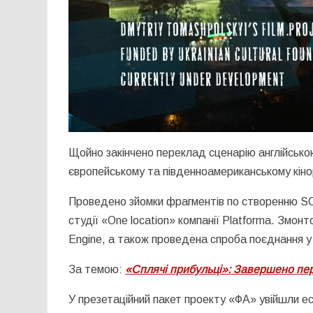
Щойно закінчено переклад сценарію англійсько
європейському та південноамериканському кіно
Проведено зйомки фрагментів по створенню SCI
студії «One location» компанії Platforma. Змонт
Engine, а також проведена спроба поєднання у
За темою:
«Сплячі прибульці»: Завершено пе
У презетаційний пакет проекту «ФА» увійшли ес