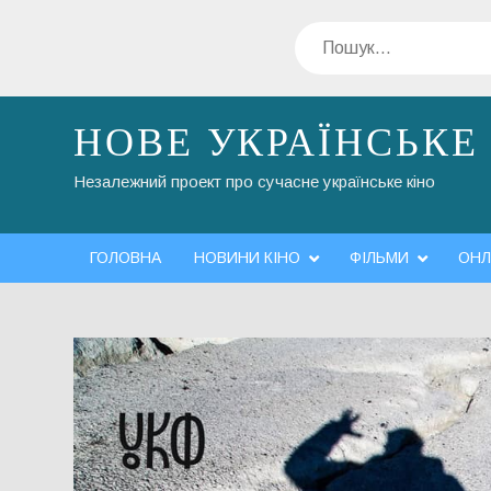
Перейти
Пошук
до
вмісту
НОВЕ УКРАЇНСЬКЕ
Незалежний проект про сучасне українське кіно
ГОЛОВНА
НОВИНИ КІНО
ФІЛЬМИ
ОНЛ