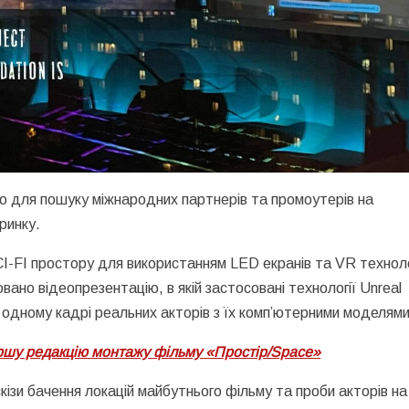
ю для пошуку міжнародних партнерів та промоутерів на
ринку.
-FI простору для використанням LED екранів та VR техноло
овано відеопрезентацію, в якій застосовані технології Unreal
 одному кадрі реальних акторів з їх комп’ютерними моделями
ршу редакцію монтажу фільму «Простір/Space»
кізи бачення локацій майбутнього фільму та проби акторів на