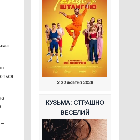
ічні
ого
яються
З 22 жовтня 2026
на
КУЗЬМА: СТРАШНО
а
ВЕСЕЛИЙ
 –