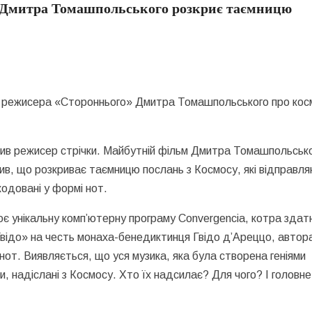
 Дмитра Томашпольського розкриє таємницю
 режисера «Стороннього» Дмитра Томашпольського про косм
ив режисер стрічки. Майбутній фільм Дмитра Томашпольськ
в, що розкриває таємницю послань з Космосу, які відправл
кодовані у формі нот.
є унікальну комп’ютерну програму Сonvergencia, котра здат
відо» на честь монаха-бенедиктинця Гвідо д’Ареццо, автор
 нот. Виявляється, що уся музика, яка була створена геніями
, надіслані з Космосу. Хто їх надсилає? Для чого? І головне