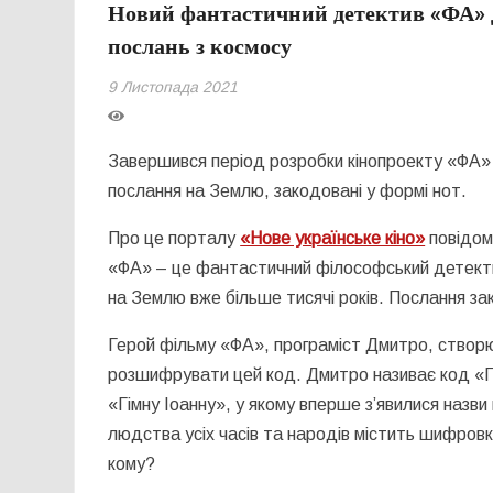
Новий фантастичний детектив «ФА»
послань з космосу
9 Листопада 2021
Завершився період розробки кінопроекту «ФА»
послання на Землю, закодовані у формі нот.
Про це порталу
«Нове українське кіно»
повідом
«ФА» – це фантастичний філософський детекти
на Землю вже більше тисячі років. Послання за
Герой фільму «ФА», програміст Дмитро, створю
розшифрувати цей код. Дмитро називає код «Г
«Гімну Іоанну», у якому вперше з’явилися назви
людства усіх часів та народів містить шифровки
кому?