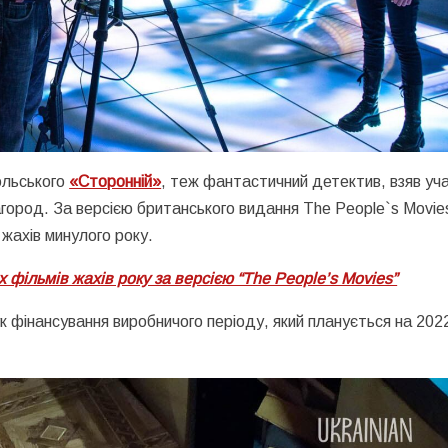
ольського
«Сторонній»
, теж фантастичний детектив, взяв уч
город. За версією британського видання The People`s Movie
жахів минулого року.
 фільмів жахів року за версією “The People’s Movies”
 фінансування виробничого періоду, який планується на 202