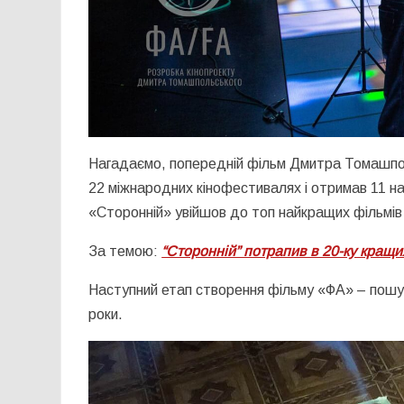
Нагадаємо, попередній фільм Дмитра Томашп
22 міжнародних кінофестивалях і отримав 11 на
«Сторонній» увійшов до топ найкращих фільмів 
За темою:
“Сторонній” потрапив в 20-ку кращих
Наступний етап створення фільму «ФА» – пошук
роки.