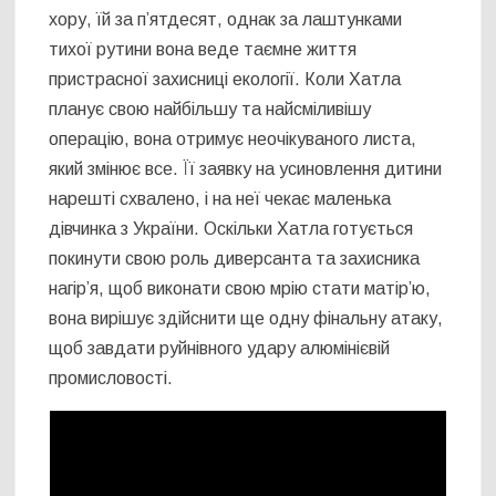
хору, їй за п’ятдесят, однак за лаштунками
тихої рутини вона веде таємне життя
пристрасної захисниці екології. Коли Хатла
планує свою найбільшу та найсміливішу
операцію, вона отримує неочікуваного листа,
який змінює все. Її заявку на усиновлення дитини
нарешті схвалено, і на неї чекає маленька
дівчинка з України. Оскільки Хатла готується
покинути свою роль диверсанта та захисника
нагір’я, щоб виконати свою мрію стати матір’ю,
вона вирішує здійснити ще одну фінальну атаку,
щоб завдати руйнівного удару алюмінієвій
промисловості.