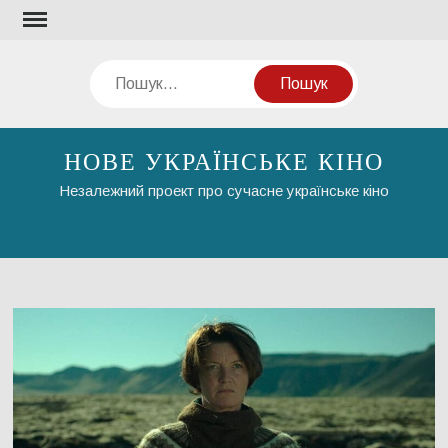
Перейти
до
вмісту
Пошук
НОВЕ УКРАЇНСЬКЕ КІНО
Незалежний проект про сучасне українське кіно