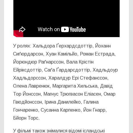
У ролях: Хальдора Ґерхардсдоттір, Йоханн
Сиґюрдарсон, Хуан Камільйо, Роман Естрада,
Йорюндюр Раґнарссон, Вала Крістін
Ейріксдоттір, Саґа Ґардарсдоттір, Хадльдоур
Хадльдорссон, Харалдур Ері Стефанссон,
Олена Лавренюк, Маргарита Хильська, Давід
Тор Йонссон, Магнус Трюгвасон Еліасен, Омар
Гвюдйонссон, Ірина Данилейко, Галина
Гончаренко, Сусанна Карпенко, Йон Гнарр,
Бйорн Торс.
У фільмі також знімалися відомі ісландські