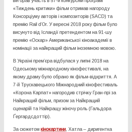
він брав участь в 57-й конкурсній програмі
«Тиждень критики» фільм отримав нагороду
Консорціуму авторів і композиторів (SACD) та
премію Rail d’Or. У вересні 2018 року фільм було
висунуто від Ісландії претендентом на 91-шу
премію «Оскар» Американської кіноакадемії в
номінації за найкращий фільм іноземною мовою.
В Україні прем’єра відбулася у липні 2018 на
Одеському міжнародному кінофестивалі, на
якому драму було обрано як фільм-відкриття. А
7-й Трускавецького Міжнародний кінофестиваль
«Корона Карпат» нагородив стрічку Гран-прі за
Найкращий фільм, призом за Найкращий
сценарій та Найкращу жіночу роль (Гальдора
Ґергардсдоттір).
За сюжетом
кінокартини
, Хатла – диригентка