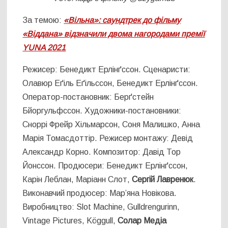
За темою:
«Вільна»: саундтрек до фільму
«Віддана» відзначили двома нагородами премії
YUNA 2021
Режисер: Бенедикт Ерлінґссон. Сценаристи:
Олавюр Еґіль Еґільссон, Бенедикт Ерлінґссон.
Оператор-постановник: Берґстейн
Бйоргульфссон. Художники-постановники:
Сноррі Фрейр Хільмарсон, Соня Малишко, Анна
Марія Томасдоттір. Режисер монтажу: Девід
Александр Корно. Композитор: Давід Тор
Йонссон. Продюсери: Бенедикт Ерлінґссон,
Карін Леблан, Маріанн Слот,
Сергій Лавренюк
.
Виконавчий продюсер: Мар’яна Новікова.
Виробництво: Slot Machine, Gulldrengurinn,
Vintage Pictures, Köggull,
Солар Медіа