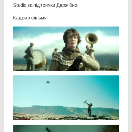
Studio за підтримки ДержКіно.
Кадри з фільму