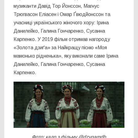
музиканти Давід Тор Йонссон, Магнус
Трюгвасон Еліасен і Омар Ґвюдйонссон та
учасниці українського жіночого хору: Ірина
Данилейко, Галина Гончаренко, Сусанна
Карпенко. У 2019 фільм отримав нагороду
«Золота дзиґа» за Найкращу пісню «Моя
мамонько рідненька», яку виконали саме Ірина
Данилейко, Галина Гончаренко, Сусанна
Карпенко.
Фото: кадр з фільму @dzygamdb