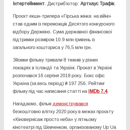
Інтертейнмент
. Дистриб’ютор:
Артхаус Трафік
.
Проєкт екшн-трилера «Гірська жінка: на війні»
став одним із переможців Десятого конкурсного
відбору Держкіно. Сума державної фінансової
підтримки розміром 10.9 млн гривень із
загального кошториса у 76,5 млн грн.
Зйомки фільму тривали 8 тижнів у різних
локаціях в Ісландії та Україні. Прокат в Україні
розпочався 16 серпня 2018 року. Бокс офіс
Україна (за весь період) ₴ 197 256. Рейтинг
фільму під час написання статті на
IMDb 7.4
.
Нагадаємо, фільм
демонструвався
безкоштовно влітку 2020 року в межах проєкту
«Кіновернісаж просто неба» у літньому
кінотеатрі під Шевченком, організованому Up Ua