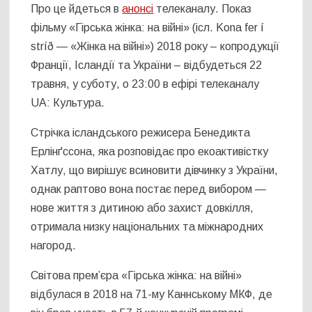
Про це йдеться в
анонсі
телеканалу. Показ
фільму «Гірська жінка: на війні» (ісл. Kona fer í
stríð — «Жінка на війні») 2018 року – копродукції
Франції, Ісландії та України – відбудеться 22
травня, у суботу, о 23:00 в ефірі телеканалу
UA: Культура.
Стрічка ісландського режисера Бенедикта
Ерлінґссона, яка розповідає про екоактивістку
Хатлу, що вирішує всиновити дівчинку з України,
однак раптово вона постає перед вибором —
нове життя з дитиною або захист довкілля,
отримала низку національних та міжнародних
нагород.
Світова прем’єра «Гірська жінка: на війні»
відбулася в 2018 на 71-му Каннському МКФ, де