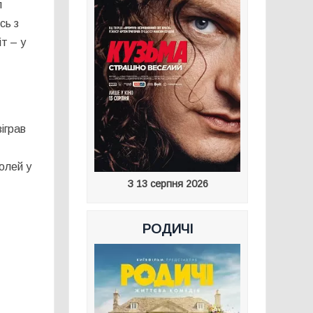
л
сь з
т – у
зіграв
ролей у
З 13 серпня 2026
РОДИЧІ