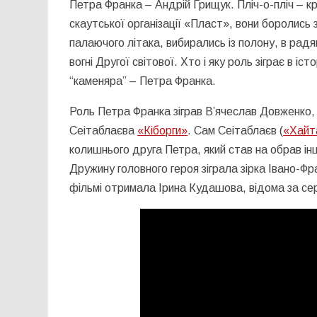
Петра Франка – Андрій Грищук. Пліч-о-пліч – кр
скаутської організації «Пласт», вони боролись з
палаючого літака, вибирались із полону, в радя
вогні Другої світової. Хто і яку роль зіграє в і
“каменяра” – Петра Франка.
Роль Петра Франка зіграв В’ячеслав Довженко,
Сеітаблаєва
«Кіборги»
. Сам Сеітаблаєв (
«Хайт
колишнього друга Петра, який став на обрав ін
Дружину головного героя зіграла зірка Івано-Фр
фільмі отримала Ірина Кудашова, відома за cе