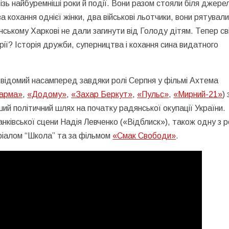
ізь найбуремніші роки й події. Вони разом стояли біля джере
а кохання однієї жінки, два військові льотчики, вони рятували
нському Харкові не дали загинути від Голоду дітям. Тепер сві
сторії? Історія дружби, суперництва і кохання сина видатного
 відомий насамперед завдяки ролі Серпня у фільмі Ахтема
арма»
,
«Додому»
,
«Захар Беркут»
,
«Пульс»
,
«Мирний-21»
) 
ший політичний шлях на початку радянської окупації України.
анківської сцени Надія Левченко («Відблиск»), також одну з 
ріалом “Школа” та за фільмом
«Смак Свободи»
.