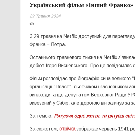
Український фільм «Інший Франко» в
29 Травня 2024
З 29 травня на Netflix доступний для перегляд
Франка – Петра.
Останнього травневого тижня на Netflix з’явил
дебют Ігоря Висневського. Про це повідомляє 
Фільм розповідає про біографію сина великого “
організації “Пласт”, льотчиком і засновником аві
винаходи, а ще депутатом Верховної Ради У
вивезений у Сибір, але дорогою він загинув за 
За темою:
Рятуючи одне життя, ти рятуєш сві
За сюжетом,
стрічка
зображає червень 1941 рок