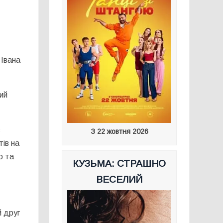
 Івана
ий
в
З 22 жовтня 2026
тів на
ю та
КУЗЬМА: СТРАШНО
ВЕСЕЛИЙ
й друг