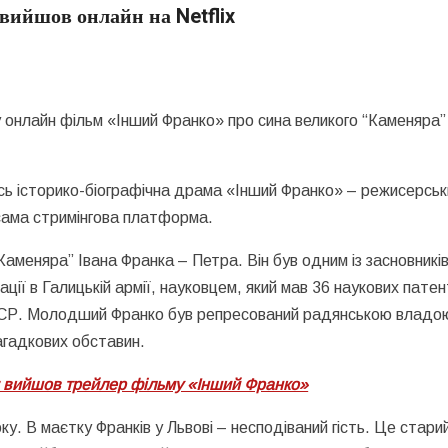
ийшов онлайн на Netflix
у онлайн фільм «Інший Франко» про сина великого “Каменяра”
ась історико-біографічна драма «Інший Франко» – режисерськ
сама стримінгова платформа.
Каменяра” Івана Франка – Петра. Він був одним із засновникі
ації в Галицькій армії, науковцем, який мав 36 наукових патен
РСР. Молодший Франко був репресований радянською владо
загадкових обставин.
т: вийшов трейлер фільму «Інший Франко»
у. В маєтку Франків у Львові – несподіваний гість. Це стари