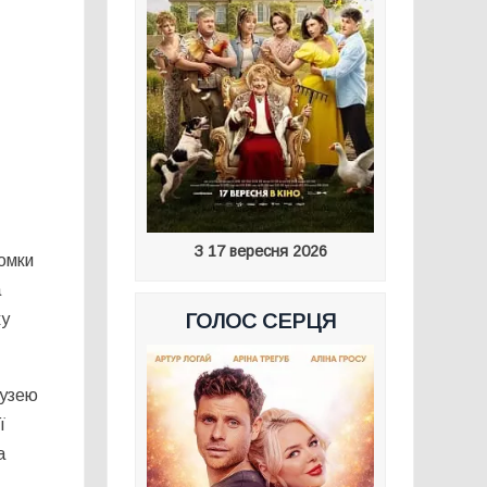
З 17 вересня 2026
йомки
а
ку
ГОЛОС СЕРЦЯ
музею
ї
а