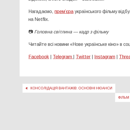
Нагадаємо,
прем’єра
українського фільму відбу
на Netflix.
📷
Головна світлина — кадр з фільму
Читайте всі новини «Нове українське кіно» в с
Facebook
|
Telegram
|
Twitter
|
Instagram
|
Thre
Навігація
КОНСОЛІДАЦІЯ ВАНТАЖІВ: ОСНОВНІ НЮАНСИ
записів
ФІЛЬМ