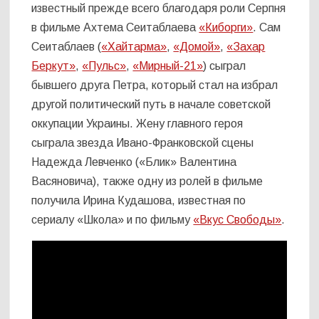
известный прежде всего благодаря роли Серпня
в фильме Ахтема Сеитаблаева
«Киборги»
. Сам
Сеитаблаев (
«Хайтарма»
,
«Домой»
,
«Захар
Беркут»
,
«Пульс»
,
«Мирный-21»
) сыграл
бывшего друга Петра, который стал на избрал
другой политический путь в начале советской
оккупации Украины. Жену главного героя
сыграла звезда Ивано-Франковской сцены
Надежда Левченко («Блик» Валентина
Васяновича), также одну из ролей в фильме
получила Ирина Кудашова, известная по
сериалу «Школа» и по фильму
«Вкус Свободы»
.