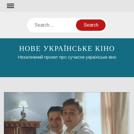
Skip
to
content
Search
НОВЕ УКРАЇНСЬКЕ КІНО
Незалежний проект про сучасне українське кіно