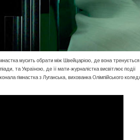
 гімнастка мусить обрати між Швейцарією, де вона тренується
піади, та Україною, де її мати-журналістка висвітлює події
онала гімнастка з Луганська, вихованка Олімпійського коледж