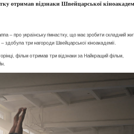
стку отримав відзнаки Швейцарської кіноакадем
ппа – про українську гімнастку, що має зробити складний жи
ан – здобула три нагороди Швейцарської кіноакадемії.
орінці, фільм отримав три відзнаки за Найкращий фільм,
йн.