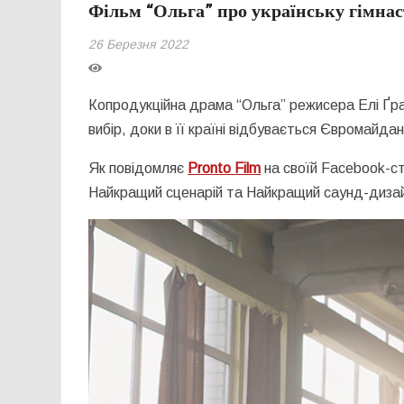
Фільм “Ольга” про українську гімна
26 Березня 2022
Копродукційна драма “Ольга” режисера Елі Ґра
вибір, доки в її країні відбувається Євромайд
Як повідомляє
Pronto Film
на своїй Facebook-ст
Найкращий сценарій та Найкращий саунд-диза