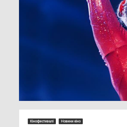
Кінофестивалі
Новини кіно