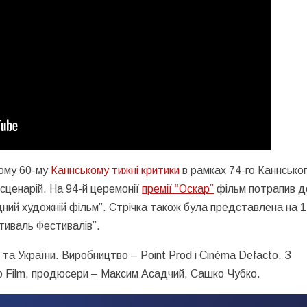
ному 60-му
Каннському тижні критики
в рамках 74-го Каннсько
сценарій. На 94-й церемонії
премії “Оскар”
фільм потрапив д
дний художній фільм”. Стрічка також була представлена на 
естиваль Фестивалів”.
 та України. Виробництво – Point Prod і Cinéma Defacto. З
nto Film, продюсери – Максим Асадчий, Сашко Чубко.