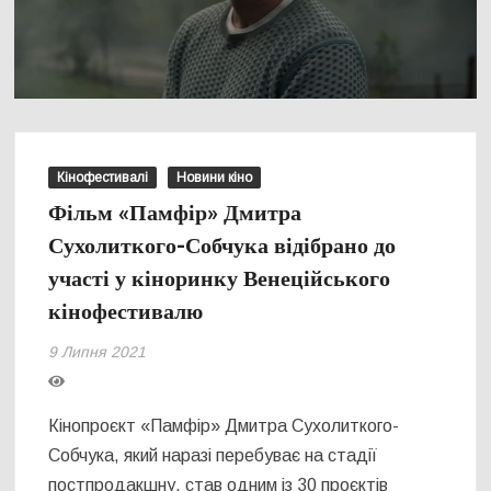
Кінофестивалі
Новини кіно
Фільм «Памфір» Дмитра
Сухолиткого-Собчука відібрано до
участі у кіноринку Венеційського
кінофестивалю
9 Липня 2021
Кінопроєкт «Памфір» Дмитра Сухолиткого-
Собчука, який наразі перебуває на стадії
постпродакшну, став одним із 30 проєктів