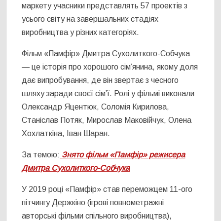
маркету учасники представлять 57 проектів з
усього світу на завершальних стадіях
виробництва у різних категоріях.
Фільм «Памфір» Дмитра Сухолиткого-Собчука
— це історія про хорошого сім’янина, якому доля
дає випробування, де він звертає з чесного
шляху заради своєї сім’ї. Ролі у фільмі виконали
Олександр Яцентюк, Соломія Кирилова,
Станіслав Потяк, Мирослав Маковійчук, Олена
Хохлаткіна, Іван Шаран.
За темою:
Знято фільм «Памфір» режисера
Дмитра Сухолиткого-Собчука
У 2019 році «Памфір» став переможцем 11-ого
пітчингу Держкіно (ігрові повнометражні
авторські фільми спільного виробництва),