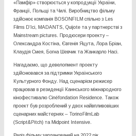
«Памфір» створюється у копродукції України,
Франції, Польщі та Чилі. Виробництво фільму
здійснює компанія BOSONFILM спільно з Les
Films D’Ici, MADANTS, Quijote та у партнерстві з
Mainstream pictures. Продюсери проекту –
Олександра Костіна, Євгенія Яцута, Лора Бріан,
Клаудія Смея, Богна Шевчик та Жанкарло Насі.
Нагадаємо, що девелопмент проекту
здійснювався за підтримки Українського
Культурного Фонду. Над сценарієм режисер
працював в резиденції Каннського міжнародного
кінофестивалю Cinéfondation Residence. Також
проект був розроблений у двох найвпливовіших
сценарних майстернях – TorinoFilmLab
(Script&Pitch) та Midpoint Intensive.
Реліз фільму запланований на 2022 рік.