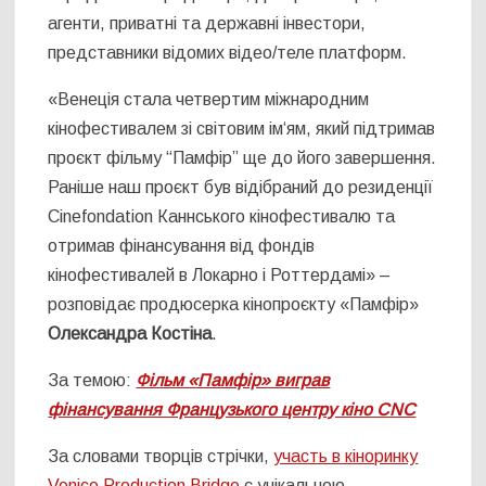
агенти, приватні та державні інвестори,
представники відомих відео/теле платформ.
«Венеція стала четвертим міжнародним
кінофестивалем зі світовим ім‘ям, який підтримав
проєкт фільму “Памфір” ще до його завершення.
Раніше наш проєкт був відібраний до резиденції
Cinefondation Каннського кінофестивалю та
отримав фінансування від фондів
кінофестивалей в Локарно і Роттердамі» –
розповідає продюсерка кінопроєкту «Памфір»
Олександра Костіна
.
За темою:
Фільм «Памфір» виграв
фінансування Французького центру кіно CNC
За словами творців стрічки,
участь в кіноринку
Venice Production Bridge
є унікальною