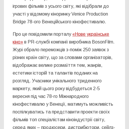
ігрових фільмів з усього світу, які відібрали до
участі у відомому кіноринку Venice Production
Bridge 78-ого Венеційського кінофестивалю.
Про це повідомили порталу
«Нове українське
кіно»
в PR-службі компанії виробника BosonFilm.
Журі обрало переможців з-поміж 250 заявок з
різних країн світу, що за словами організаторів,
відображає велике розмаїття тем, жанрів,
естетики історій та талантів поданих на
розгляд. Учасники унікального триденного
маркету, який цього року відбудеться 2-5
вересня під час 78-го Міжнародного
кінофестивалю у Венеції, матимуть можливість
поспілкуватись та представити проекти своїх
фільмів топ спеціалістам кіноіндустрії світу,
серед яких – продюсери, дистрибютори, сейлз-