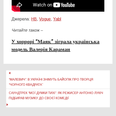
Джерела:
НВ
,
Vogue
,
Yabl
Читайте також –
У хоррорі “Маяк” зіграла українська
модель Валерія Караман
Навігація
записів
“МАЛЕВИЧ”: В УКРАЇНІ ЗНІМУТЬ БАЙОПІК ПРО ТВОРЦЯ
“ЧОРНОГО КВАДРАТА”
САУНДТРЕК “МОЇ ДУМКИ ТИХІ”: ЯК РЕЖИСЕР АНТОНІО ЛУКІЧ
ПІДБИРАВ МУЗИКУ ДО СВОЄЇ КОМЕДІЇ