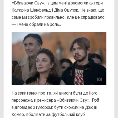
«Вбиваючи Єву». Із цим мені допомогли актори
Катаріна Шенфельд і Діма Оцупок. Не знаю, що
саме ми зробили правильно, але це спрацювало
— і мене обрали на роль».
На запитання про те, які вимоги були до його
персонажа в режисера «Вбиваючи Єву»,
Роб
відповідає з гумором: бути схожим на Джоді
Комер, вболівати за футбольний клуб