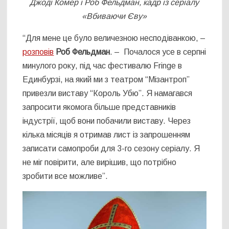
Джоді Комер і Роб Фельдман, кадр із серіалу
«Вбиваючи Єву»
“Для мене це було величезною несподіванкою, –
розповів
Роб Фельдман
. – Почалося усе в серпні
минулого року, під час фестивалю Fringe в
Единбурзі, на який ми з театром “Мізантроп”
привезли виставу “Король Убю”. Я намагався
запросити якомога більше представників
індустрії, щоб вони побачили виставу. Через
кілька місяців я отримав лист із запрошенням
записати самопроби для 3-го сезону серіалу. Я
не міг повірити, але вирішив, що потрібно
зробити все можливе”.