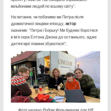
мільйонами людей по всьому світу”.
На питання, чи побачимо ми Петра після
драматичної кінцівки епізоду,
актор
зазначив: “Петра і Борьку! Ми будемо боротися
в ім’я сера Елтона Джона до останнього, адже
дитячі мрії повинні збуватися!”.
Фото надано Робом Фельдманом для НВ