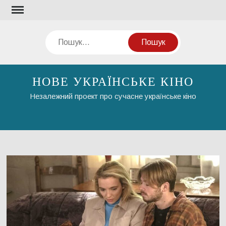
Перейти
до
вмісту
Пошук
НОВЕ УКРАЇНСЬКЕ КІНО
Незалежний проект про сучасне українське кіно