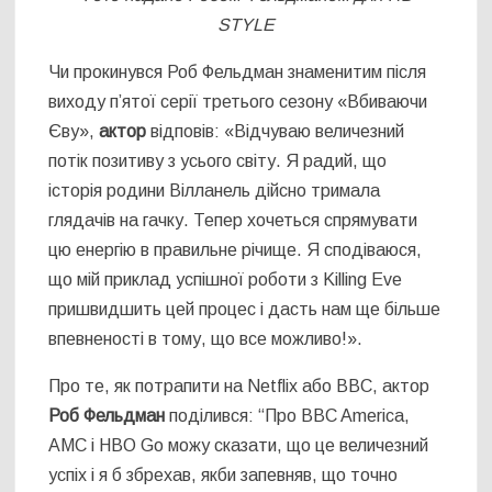
STYLE
Чи прокинувся Роб Фельдман знаменитим після
виходу п’ятої серії третього сезону «Вбиваючи
Єву»,
актор
відповів: «Відчуваю величезний
потік позитиву з усього світу. Я радий, що
історія родини Вілланель дійсно тримала
глядачів на гачку. Тепер хочеться спрямувати
цю енергію в правильне річище. Я сподіваюся,
що мій приклад успішної роботи з Killing Eve
пришвидшить цей процес і дасть нам ще більше
впевненості в тому, що все можливо!».
Про те, як потрапити на Netflix або BBC, актор
Роб Фельдман
поділився: “Про BBC America,
AMC і HBO Go можу сказати, що це величезний
успіх і я б збрехав, якби запевняв, що точно