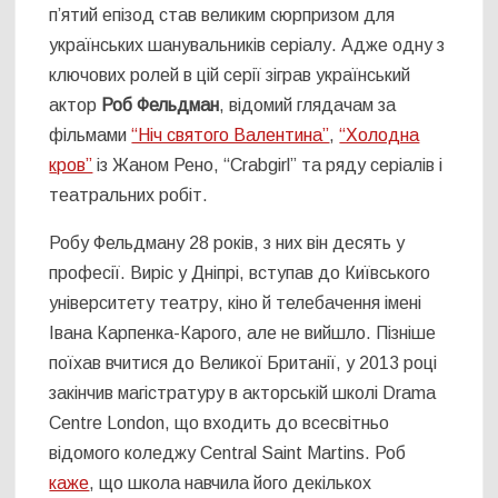
п’ятий епізод став великим сюрпризом для
українських шанувальників серіалу. Адже одну з
ключових ролей в цій серії зіграв український
актор
Роб Фельдман
, відомий глядачам за
фільмами
“Ніч святого Валентина”
,
“Холодна
кров”
із Жаном Рено, “Crabgirl” та ряду серіалів і
театральних робіт.
Робу Фельдману 28 років, з них він десять у
професії. Виріс у Дніпрі, вступав до Київського
університету театру, кіно й телебачення імені
Івана Карпенка-Карого, але не вийшло. Пізніше
поїхав вчитися до Великої Британії, у 2013 році
закінчив магістратуру в акторській школі Drama
Centre London, що входить до всесвітньо
відомого коледжу Central Saint Martins. Роб
каже
, що школа навчила його декількох