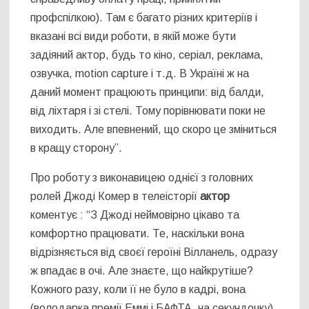
профспілкою). Там є багато різних критеріїв і
вказані всі види роботи, в якій може бути
задіяний актор, будь то кіно, серіал, реклама,
озвучка, motion capture і т.д. В Україні ж на
даний момент працюють принципи: від балди,
від ліхтаря і зі стелі. Тому порівнювати поки не
виходить. Але впевнений, що скоро це зміниться
в кращу сторону”.
Про роботу з виконавицею однієї з головних
ролей Джоді Комер в телеісторії
актор
коментує : “З Джоді неймовірно цікаво та
комфортно працювати. Те, наскільки вона
відрізняється від своєї героїні Вілланель, одразу
ж впадає в очі. Але знаєте, що найкрутіше?
Кожного разу, коли її не було в кадрі, вона
(володарка премії Еммі і БАФТА, на секундочку)