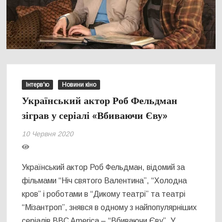
Інтерв'ю
Новини кіно
Український актор Роб Фельдман
зіграв у серіалі «Вбиваючи Єву»
10 Червня 2020
Український актор Роб Фельдман, відомий за
фільмами “Ніч святого Валентина”, “Холодна
кров” і роботами в “Дикому театрі” та театрі
“Мізантроп”, знявся в одному з найпопулярніших
серіалів BBC America – “Вбиваючи Єву”. У