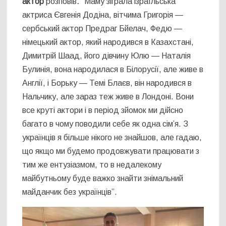
актор
розповів
:
“Маму зіграла ізраїльська
актриса Євгенія Додіна, вітчима Григорія —
сербський актор Предраг Бйелач, Федю —
німецький актор, який народився в Казахстані,
Димитрій Шаад, його дівчину Юлю — Наталія
Булинія, вона народилася в Білорусії, але живе в
Англії, і Борьку — Темі Блаєв, він народився в
Нальчику, але зараз теж живе в Лондоні. Вони
все круті актори і в період зйомок ми дійсно
багато в чому поводили себе як одна сім’я. З
українців я більше нікого не знайшов, але гадаю,
що якщо ми будемо продовжувати працювати з
тим же ентузіазмом, то в недалекому
майбутньому буде важко знайти знімальний
майданчик без українців”.