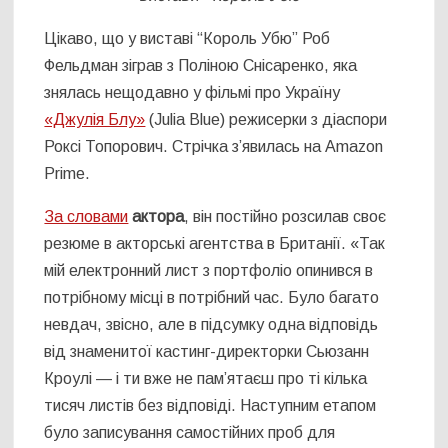
Цікаво, що у виставі “Король Убю” Роб
Фельдман зіграв з Поліною Снісаренко, яка
знялась нещодавно у фільмі про Україну
«Джулія Блу»
(Julia Blue) режисерки з діаспори
Роксі Топорович. Стрічка з’явилась на Amazon
Prime.
За словами
актора
, він постійно розсилав своє
резюме в акторські агентства в Британії. «Так
мій електронний лист з портфоліо опинився в
потрібному місці в потрібний час. Було багато
невдач, звісно, але в підсумку одна відповідь
від знаменитої кастинг-директорки Сьюзанн
Кроулі — і ти вже не пам’ятаєш про ті кілька
тисяч листів без відповіді. Наступним етапом
було записування самостійних проб для