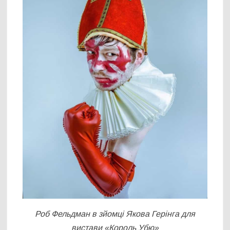
Роб Фельдман в зйомці Якова Герінга для
вистави «Король Убю»