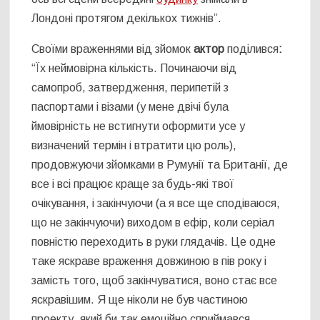
Лондоні протягом декількох тижнів”.
Своїми враженнями від зйомок
актор
поділився
:
“Їх неймовірна кількість. Починаючи від
самопроб, затвердження, перипетій з
паспортами і візами (у мене двічі була
ймовірність не встигнути оформити усе у
визначений термін і втратити цю роль),
продовжуючи зйомками в Румунії та Британії, де
все і всі працює краще за будь-які твої
очікування, і закінчуючи (а я все ще сподіваюся,
що не закінчуючи) виходом в ефір, коли серіал
повністю переходить в руки глядачів. Це одне
таке яскраве враження довжиною в пів року і
замість того, щоб закінчуватися, воно стає все
яскравішим. Я ще ніколи не був частиною
проекту, який би так емоційно сприймався