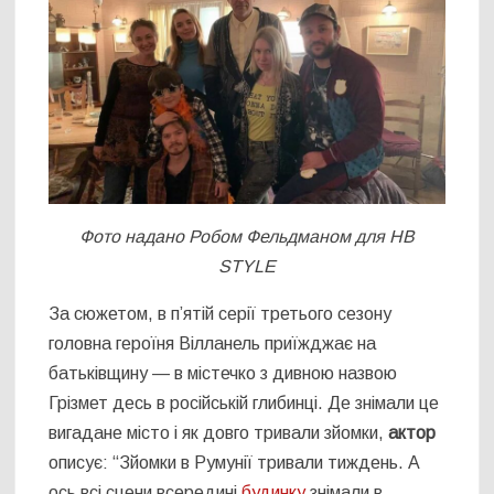
Фото надано Робом Фельдманом для НВ
STYLE
За сюжетом, в п’ятій серії третього сезону
головна героїня Вілланель приїжджає на
батьківщину — в містечко з дивною назвою
Грізмет десь в російській глибинці. Де знімали це
вигадане місто і як довго тривали зйомки,
актор
описує: “Зйомки в Румунії тривали тиждень. А
ось всі сцени всередині
будинку
знімали в