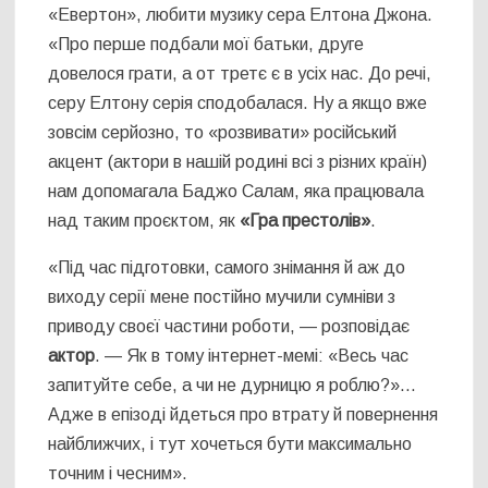
«Евертон», любити музику сера Елтона Джона.
«Про перше подбали мої батьки, друге
довелося грати, а от третє є в усіх нас. До речі,
серу Елтону серія сподобалася. Ну а якщо вже
зовсім серйозно, то «розвивати» російський
акцент (актори в нашій родині всі з різних країн)
нам допомагала Баджо Салам, яка працювала
над таким проєктом, як
«Гра престолів»
.
«Під час підготовки, самого знімання й аж до
виходу серії мене постійно мучили сумніви з
приводу своєї частини роботи, — розповідає
актор
. — Як в тому інтернет-мемі: «Весь час
запитуйте себе, а чи не дурницю я роблю?»…
Адже в епізоді йдеться про втрату й повернення
найближчих, і тут хочеться бути максимально
точним і чесним».