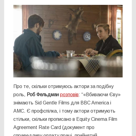
Про те, скільки отримуюсь актори за подібну
роль,
Роб Фельдман
розповів
: “«Вбиваючи Єву»
знімають Sid Gentle Films для BBC America і
AMC. Є профспілка, і тому актори отримують
стільки, скільки прописано в Equity Cinema Film
Agreement Rate Card (документ про
справедливу оплату праці, прийнятий