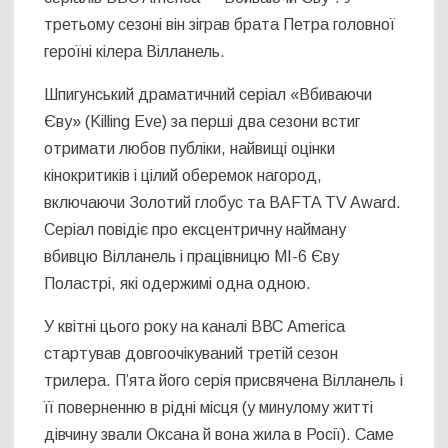
третьому сезоні він зіграв брата Петра головної
героїні кілера Вілланель.
Шпигунський драматичний серіал «Вбиваючи
Єву» (Killing Eve) за перші два сезони встиг
отримати любов публіки, найвищі оцінки
кінокритиків і цілий оберемок нагород,
включаючи Золотий глобус та BAFTA TV Award.
Серіал повідіє про ексцентричну найману
вбивцю Вілланель і працівницю МІ-6 Єву
Поластрі, які одержимі одна одною.
У квітні цього року на каналі ВВС America
стартував довгоочікуваний третій сезон
трилера. П’ята його серія присвячена Вілланель і
її поверненню в рідні місця (у минулому житті
дівчину звали Оксана й вона жила в Росії). Саме