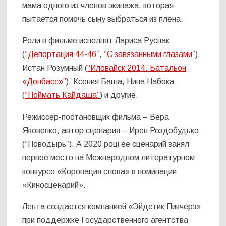
мама одного из членов экипажа, которая
пытается помочь сыну выбраться из плена.
Роли в фильме исполнят Лариса Руснак
(
“Депортация 44-46”
,
“С завязанными глазами”
),
Истан Розумный (
“Иловайск 2014. Батальон
«Донбасс»”
), Ксения Баша, Нина Набока
(
“Поймать Кайдаша”
) и другие.
Режиссер-постановщик фильма – Вера
Яковенко, автор сценария – Ирен Роздобудько
(“Поводырь”). А 2020 році ее сценарий занял
первое место на Межнародном литературном
конкурсе «Коронация слова» в номинации
«Киносценарий».
Лента создается компанией «Эйдетик Пикчерз»
при поддержке Государственного агентства