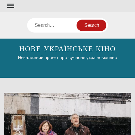
Skip
to
content
Search
НОВЕ УКРАЇНСЬКЕ КІНО
Незалежний проект про сучасне українське кіно