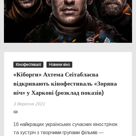
Кінофестивалі
Новини кіно
«Кіборги» Ахтема Сеітаблаєва
відкривають кінофестиваль «Зоряна
ніч» у Харкові (розклад показів)
3 Вересня 2021
16 найкращих українських сучасних кінострічок
та зустріч з творчими групами фільмів —