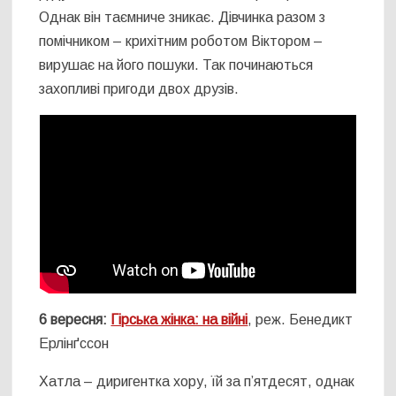
Однак він таємниче зникає. Дівчинка разом з
помічником – крихітним роботом Віктором –
вирушає на його пошуки. Так починаються
захопливі пригоди двох друзів.
6 вересня:
Гірська жінка: на війні
, реж. Бенедикт
Ерлінґссон
Хатла – диригентка хору, їй за п’ятдесят, однак