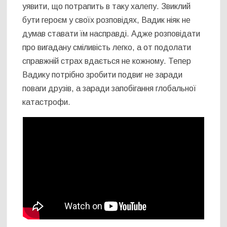
уявити, що потрапить в таку халепу. Звиклий
бути героєм у своїх розповідях, Вадик ніяк не
думав ставати їм насправді. Адже розповідати
про вигадану сміливість легко, а от подолати
справжній страх вдається не кожному. Тепер
Вадику потрібно зробити подвиг не заради
поваги друзів, а заради запобігання глобальної
катастрофи.