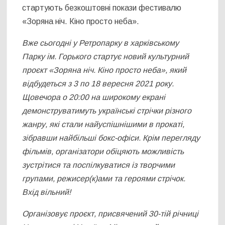
стартують безкоштовні покази фестивалю
«Зоряна ніч. Кіно просто неба».
Вже сьогодні у Ретропарку в харківському
Парку ім. Горького стартує новий культурний
проєкт «Зоряна ніч. Кіно просто неба», який
відбудеться з 3 по 18 вересня 2021 року.
Щовечора о 20:00 на широкому екрані
демонструватимуть українські стрічки різного
жанру, які стали найуспішнішими в прокаті,
зібравши найбільші бокс-офіси. Крім перегляду
фільмів, організатори обіцяють можливість
зустрітися та поспілкуватися із творчими
групами, режисер(к)ами та героями стрічок.
Вхід вільний!
Організовує проєкт, присвячений 30-тій річниці