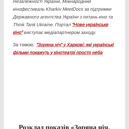
Незалежності України, Міжнародний
кінофестиваль Kharkiv MeetDocs за підтримки
Державного агентства України з питань кіно та
Think Tank Ukraine.
Портал
“Нове українське
кіно”
виступає медіапартнером заходу.
За темою:
“Зоряна ніч” у Харкові: які українські
фільми покажуть у кінотеатрі просто неба
Розклад показів «Зоряна ніч.