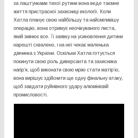
за лаштунками тихої рутини вона веде таємне
життя пристрасної захисниці екології. Коли
Хатла планує свою найбільшу та найсміливішу
операцію, вона отримує неочікуваного листа,
який змінює все. Її заявку на усиновлення дитини
нарешті схвалено, і на неї чекає маленька
дівчинка з України. Оскільки Хатла готується
покинути свою роль диверсанта та захисника
нагір’я, щоб виконати свою мрію стати матір’ю,
вона вирішує здійснити ще одну фінальну атаку,
щоб завдати руйнівного удару алюмінієвій
промисловості.