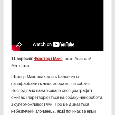
11 вересня:
Фокстер і Макс
, реж. Анатолій
Матешко
Школяр Макс знаходить балончик із
нанофарбами і малює зображення собаки.
Несподівано намальоване хлопцем графіті
оживає і перетворюється на собаку-наноробота
з суперможливостями. Про це дізнається
небезпечний злочинець, який починає за ними