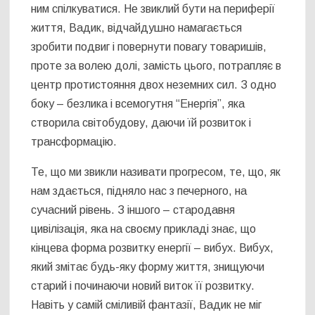
ним спілкуватися. Не звиклий бути на периферії
життя, Вадик, відчайдушно намагається
зробити подвиг і повернути повагу товаришів,
проте за волею долі, замість цього, потрапляє в
центр протистояння двох неземних сил. З одно
боку – безлика і всемогутня “Енергія”, яка
створила світобудову, даючи їй розвиток і
трансформацію.
Те, що ми звикли називати прогресом, те, що, як
нам здається, підняло нас з печерного, на
сучасний рівень. З іншого – стародавня
цивілізація, яка на своєму прикладі знає, що
кінцева форма розвитку енергії – вибух. Вибух,
який змітає будь-яку форму життя, знищуючи
старий і починаючи новий виток її розвитку.
Навіть у самій сміливій фантазії, Вадик не міг