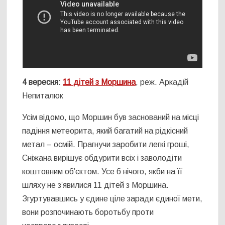
4 вересня:
11 дітей з Моршина
, реж. Аркадій
Непиталюк
Усім відомо, що Моршин був заснований на місці
падіння метеорита, який багатий на рідкісний
метал – осмій. Прагнучи заробити легкі гроші,
Сніжана вирішує обдурити всіх і заволодіти
коштовним об’єктом. Усе б нічого, якби на її
шляху не з’явилися 11 дітей з Моршина.
Згуртувавшись у єдине ціле заради єдиної мети,
вони розпочинають боротьбу проти