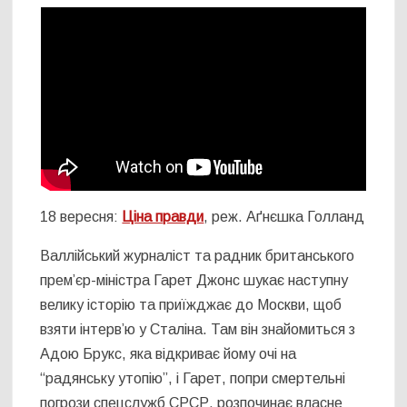
18 вересня:
Ціна правди
, реж. Аґнєшка Голланд
Валлійський журналіст та радник британського
прем’єр-міністра Гарет Джонс шукає наступну
велику історію та приїжджає до Москви, щоб
взяти інтерв’ю у Сталіна. Там він знайомиться з
Адою Брукс, яка відкриває йому очі на
“радянську утопію”, і Гарет, попри смертельні
погрози спецслужб СРСР, розпочинає власне