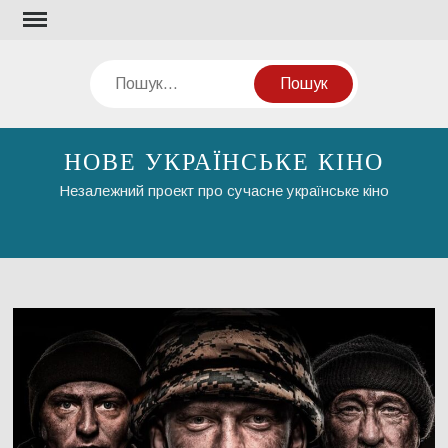
Перейти
до
вмісту
Пошук
НОВЕ УКРАЇНСЬКЕ КІНО
Незалежний проект про сучасне українське кіно