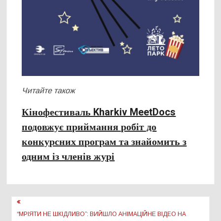
Читайте також
Кінофестиваль Kharkiv MeetDocs
подовжує приймання робіт до
конкурсних програм та знайомить з
одним із членів журі
Навігація
записів
“МРІЯТИ НЕ ШКІДЛИВО”: ВИЙШЛО АНІМАЦІЙНЕ ВІДЕО НА