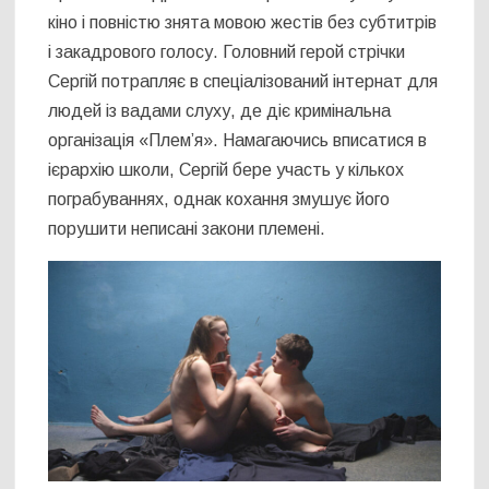
кіно і повністю знята мовою жестів без субтитрів
і закадрового голосу. Головний герой стрічки
Сергій потрапляє в спеціалізований інтернат для
людей із вадами слуху, де діє кримінальна
організація «Плем’я». Намагаючись вписатися в
ієрархію школи, Сергій бере участь у кількох
пограбуваннях, однак кохання змушує його
порушити неписані закони племені.