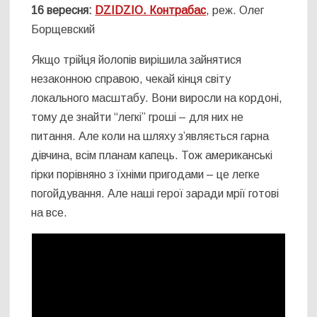
16 вересня:
DZIDZIO. Контрабас
, реж. Олег
Борщевский
Якщо трійця йолопів вирішила зайнятися
незаконною справою, чекай кінця світу
локального масштабу. Вони виросли на кордоні,
тому де знайти “легкi” грошi – для них не
питання. Але коли на шляху з’являється гарна
дівчина, всім планам капець. Тож американські
гiрки порівняно з їхніми пригодами – це легке
погойдування. Але нашi герої заради мрії готові
на все.