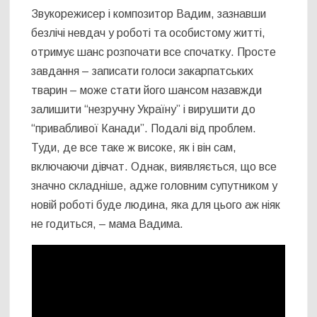
Звукорежисер і композитор Вадим, зазнавши
безлічі невдач у роботі та особистому житті,
отримує шанс розпочати все спочатку. Просте
завдання – записати голоси закарпатських
тварин – може стати його шансом назавжди
залишити “незручну Україну” і вирушити до
“привабливої Канади”. Подалі від проблем.
Туди, де все таке ж високе, як і він сам,
включаючи дівчат. Однак, виявляється, що все
значно складніше, адже головним супутником у
новій роботі буде людина, яка для цього аж ніяк
не годиться, – мама Вадима.