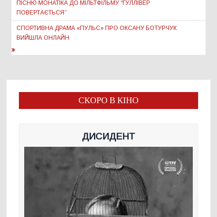
ПІСНЮ МОНАТІКА ДО МІЛЬТФІЛЬМУ “ГУЛЛІВЕР
ПОВЕРТАЄТЬСЯ”
СПОРТИВНА ДРАМА «ПУЛЬС» ПРО ОКСАНУ БОТУРЧУК
ВИЙШЛА ОНЛАЙН
СКОРО В КІНО
ДИСИДЕНТ