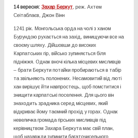
14 вересня:
Захар Беркут
, реж. Ахтем
Сеітаблаєв, Джон Вінн
1241 рік. Монгольська орда на чолі з ханом
Бурундою рухається на захід, винищуючи все на
своєму шляху. Дійшовши до високих
Карпатських гір, військо зупиняється біля
підніжжя. Однак вночі кілька місцевих мисливців
– брати Беркути потайки пробираються в табір
та звільняють полонених. Несамовитий від люті
хан вирішує йти навпростець, щоб помститися і
знищити карпатські поселення. Для цього він
знаходить зрадника серед місцевих, який
відкриває йому таємний прохід у горах. Однак
невеличка громада гірських мисливців під
керівництвом Захара Беркута має свій план,
щоб назавжди зупинити багаточисельного