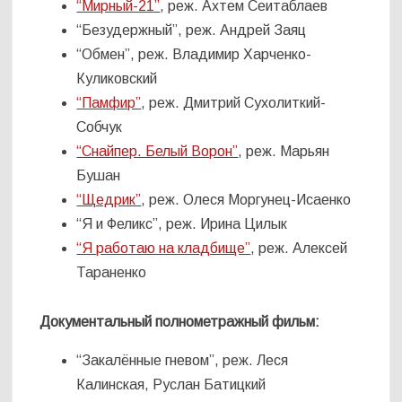
“Мирный-21”
, реж. Ахтем Сеитаблаев
“Безудержный”, реж. Андрей Заяц
“Обмен”, реж. Владимир Харченко-
Куликовский
“Памфир”
, реж. Дмитрий Сухолиткий-
Собчук
“Снайпер. Белый Ворон”
, реж. Марьян
Бушан
“Щедрик”
, реж. Олеся Моргунец-Исаенко
“Я и Феликс”, реж. Ирина Цилык
“Я работаю на кладбище”
, реж. Алексей
Тараненко
Документальный полнометражный фильм:
“Закалённые гневом”, реж. Леся
Калинская, Руслан Батицкий