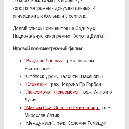
16 короткометражных игровых, 7
короткометражных документальных, 4
анимационных фильма и 3 сериала.
Долгий список номинантов на Седьмую
Национальную кинопремию “Золота Дзиґа”:
Игровой полнометражный фильм:
“Видение бабочки”
, реж. Максим
Наконечный
“Отблеск”, реж. Валентин Васянович
“Клондайк”
, реж. Марина Ер Горбач
“Люксембург, Люксембург”
, реж. Антонио
Лукич
“Максим Оса. Золото Песиголовця”
, реж.
Мирослав Латик
“Между нами”, реж. Соломия Томащук