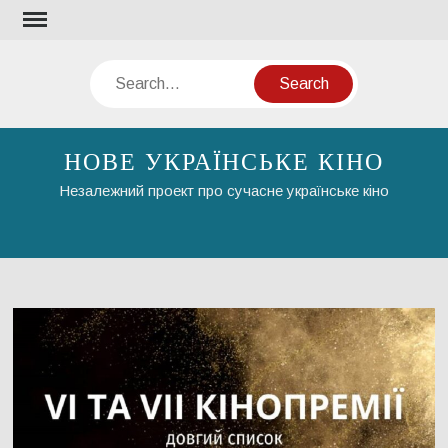
Skip
to
content
Search
НОВЕ УКРАЇНСЬКЕ КІНО
Незалежний проект про сучасне українське кіно