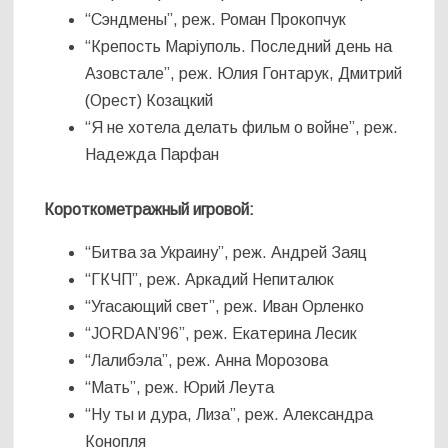
“Сэндмены”, реж. Роман Прокопчук
“Крепость Маріуполь. Последний день на
Азовстале”, реж. Юлия Гонтарук, Дмитрий
(Орест) Козацкий
“Я не хотела делать фильм о войне”, реж.
Надежда Парфан
Короткометражный игровой:
“Битва за Украину”, реж. Андрей Заяц
“ГКЧП”, реж. Аркадий Непиталюк
“Угасающий свет”, реж. Иван Орленко
“JORDAN’96”, реж. Екатерина Лесик
“Лалибэла”, реж. Анна Морозова
“Мать”, реж. Юрий Леута
“Ну ты и дура, Лиза”, реж. Александра
Конопля