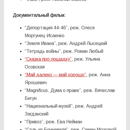
Документальный фильм:
“Депортация 44-46”, реж. Олеся
Моргунец-Исаенко
“Земля Ивана”, реж. Андрей Лысецкий
“Тетрадь войны”, реж. Роман Любый
“Сказка про лошадку”
, реж. Ульяна
Осовская
“Май далеко — май хорошо”
, реж. Анна
Ярошевич
“Magnificus. Дума о праве”, реж. Вячеслав
Бегун
“Национальный музей”, реж. Андрей
Загданский
“Привоз”, реж. Ева Нейман
“Соль из Бонневиля”, реж. Семен Мозговой