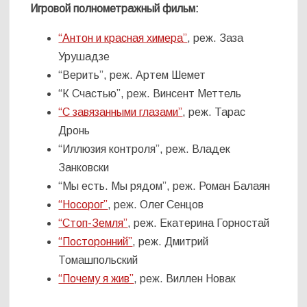
Игровой полнометражный фильм:
“Антон и красная химера”
, реж. Заза
Урушадзе
“Верить”, реж. Артем Шемет
“К Счастью”, реж. Винсент Меттель
“С завязанными глазами”
, реж. Тарас
Дронь
“Иллюзия контроля”, реж. Владек
Занковски
“Мы есть. Мы рядом”, реж. Роман Балаян
“Носорог”
, реж. Олег Сенцов
“Стоп-Земля”
, реж. Екатерина Горностай
“Посторонний”
, реж. Дмитрий
Томашпольский
“Почему я жив”
, реж. Виллен Новак