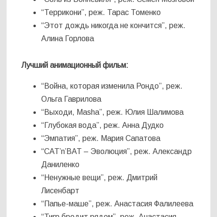
“Террикони”, реж. Тарас Томенко
“Этот дождь никогда не кончится”, реж.
Алина Горлова
Лучший анимационный фильм:
“Война, которая изменила Рондо”, реж.
Ольга Гаврилова
“Выходи, Masha”, реж. Юлия Шалимова
“Глубокая вода”, реж. Анна Дудко
“Эмпатия”, реж. Мария Сапатова
“CAT’n’BAT – Эволюция”, реж. Александр
Даниленко
“Ненужные вещи”, реж. Дмитрий
Лисенбарт
“Папье-маше”, реж. Анастасия Фалилеева
“Тигр бродит рядом”, реж. Анастасия