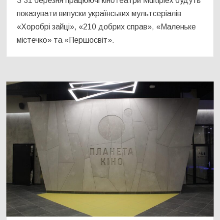
З 31 березня працюючі кінотеатри Multiplex будуть
показувати випуски українських мультсеріалів
«Хоробрі зайці», «210 добрих справ», «Маленьке
містечко» та «Першосвіт».