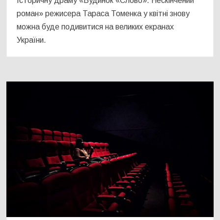
Історичну драму «Будинок «Слово». Нескінчений
роман» режисера Тараса Томенка у квітні знову
можна буде подивитися на великих екранах
України.