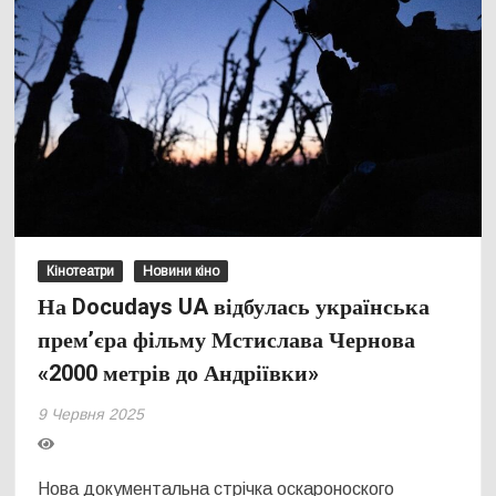
Кінотеатри
Новини кіно
На Docudays UA відбулась українська
прем’єра фільму Мстислава Чернова
«2000 метрів до Андріївки»
9 Червня 2025
Нова документальна стрічка оскароноского