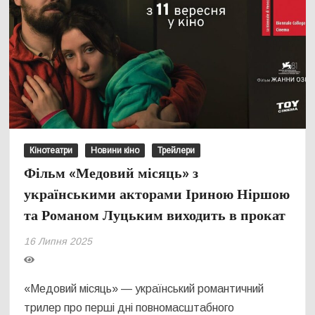
Кінотеатри
Новини кіно
Трейлери
Фільм «Медовий місяць» з
українськими акторами Іриною Ніршою
та Романом Луцьким виходить в прокат
16 Липня 2025
«Медовий місяць» — український романтичний
трилер про перші дні повномасштабного