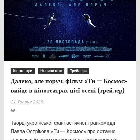
Кінотеатри
Новини кіно
Трейлери
Далеко, але поруч: фільм «Ти — Космос»
вийде в кінотеатрах цієї осені (трейлер)
21 Травня 2025
Творці української фантастичної трагікомедії
Павла Острікова «Ти — Космос» про останнє
кохання у Всесвіті оголосили дату кінопрокату