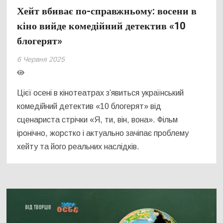
Хейт вбиває по-справжньому: восени в
кіно вийде комедійний детектив «10
блогерят»
6 Червня 2025
Цієї осені в кінотеатрах з’явиться український
комедійний детектив «10 блогерят» від
сценариста стрічки «Я, ти, він, вона». Фільм
іронічно, жорстко і актуально зачіпає проблему
хейту та його реальних наслідків.