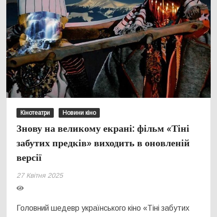
Кінотеатри
Новини кіно
Знову на великому екрані: фільм «Тіні
забутих предків» виходить в оновленій
версії
27 Квітня 2025
Головний шедевр українського кіно «Тіні забутих