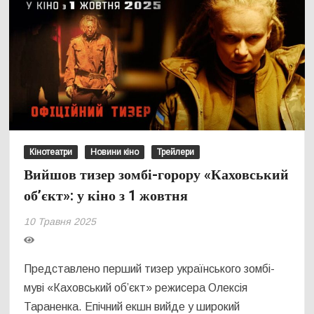
Кінотеатри
Новини кіно
Трейлери
Вийшов тизер зомбі-горору «Каховський
об’єкт»: у кіно з 1 жовтня
10 Травня 2025
Представлено перший тизер українського зомбі-
муві «Каховський об’єкт» режисера Олексія
Тараненка. Епічний екшн вийде у широкий