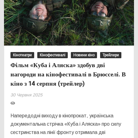
Кінотеатри
Кінофестивалі
Новини кіно
Трейлери
Фільм «Куба і Аляска» здобув дві
нагороди на кінофестивалі в Брюсселі. В
кіно з 14 серпня (трейлер)
30 Червня 2025
Напередодні виходу в кінопрокат, українська
документальна стрічка «Куба і Аляска» про силу
сестринства на лінії фронту отримала дві