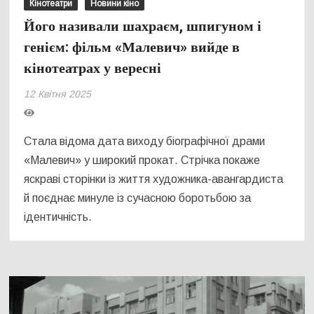
Кінотеатри
Новини кіно
Його називали шахраєм, шпигуном і
генієм: фільм «Малевич» вийде в
кінотеатрах у вересні
12 Квітня 2025
Стала відома дата виходу біографічної драми
«Малевич» у широкий прокат. Стрічка покаже
яскраві сторінки із життя художника-авангардиста
й поєднає минуле із сучасною боротьбою за
ідентичність.