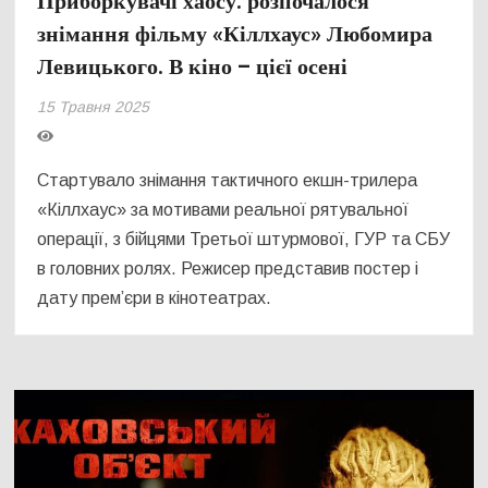
Приборкувачі хаосу: розпочалося
знімання фільму «Кіллхаус» Любомира
Левицького. В кіно – цієї осені
15 Травня 2025
Стартувало знімання тактичного екшн-трилера
«Кіллхаус» за мотивами реальної рятувальної
операції, з бійцями Третьої штурмової, ГУР та СБУ
в головних ролях. Режисер представив постер і
дату прем’єри в кінотеатрах.