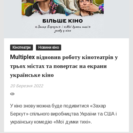
Кінотеатри
Новини кіно
Multiplex відновив роботу кінотеатрів у
трьох містах та повертає на екрани
українське кіно
20 Березня 2022
У кіно знову можна буде подивитися «Захар
Беркут» спільного виробництва України та США і
українську комедію «Мої думки тихі».