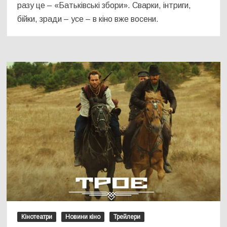
разу це – «Батьківські збори». Сварки, інтриги,
бійки, зради – усе – в кіно вже восени.
Кінотеатри
Новини кіно
Трейлери