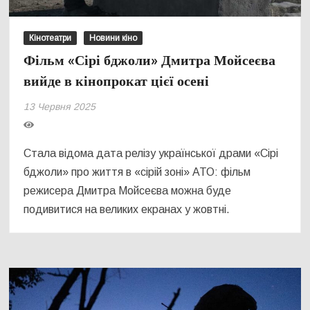
Кінотеатри
Новини кіно
Фільм «Сірі бджоли» Дмитра Мойсеєва
вийде в кінопрокат цієї осені
13 Червня 2025
Стала відома дата релізу української драми «Сірі
бджоли» про життя в «сірій зоні» АТО: фільм
режисера Дмитра Мойсеєва можна буде
подивитися на великих екранах у жовтні.