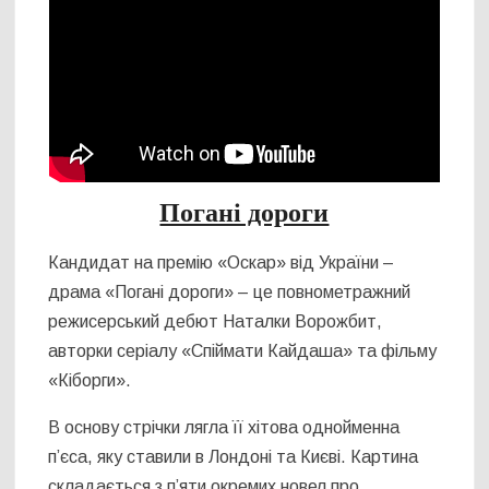
Погані дороги
Кандидат на премію «Оскар» від України –
драма «Погані дороги» – це повнометражний
режисерський дебют Наталки Ворожбит,
авторки серіалу «Спіймати Кайдаша» та фільму
«Кіборги».
В основу стрічки лягла її хітова однойменна
п’єса, яку ставили в Лондоні та Києві. Картина
складається з п’яти окремих новел про