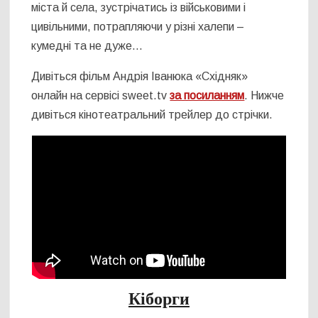
міста й села, зустрічатись із військовими і
цивільними, потрапляючи у різні халепи –
кумедні та не дуже…
Дивіться фільм Андрія Іванюка «Східняк»
онлайн на сервісі sweet.tv
за посиланням
. Нижче
дивіться кінотеатральний трейлер до стрічки.
Кіборги