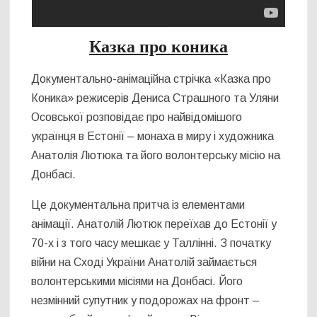
Казка про коника
Документально-анімаційна стрічка «Казка про
Коника» режисерів Дениса Страшного та Уляни
Осовської розповідає про найвідомішого
українця в Естонії – монаха в миру і художника
Анатолія Лютюка та його волонтерську місію на
Донбасі.
Це документальна притча із елементами
анімації. Анатолій Лютюк переїхав до Естонії у
70-х і з того часу мешкає у Таллінні. З початку
війни на Сході України Анатолій займається
волонтерськими місіями на Донбасі. Його
незмінний супутник у подорожах на фронт –