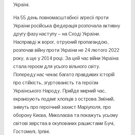
Україні.
На 55 день повномасштабної агресії проти
України російська федерація розпочала активну
другу фазу наступу – на Сході України.
Насправді ж ворог, отруєний пропагандою,
розпочав війну проти України не 24 лютого 2022
року, а ще у 2014 році. За цей час війни Україна
стала героєм для усього вільного світу.
Попереду нас чекає багато правдивих історій
про стійкість, згуртованість та героїзм
Українського Народу. Прийде мирний час,
екранізують подвиг хлопців з острова Зміїний,
знімуть про героїчний захист Маріуполя, про
оборону Києва, Миколаєва та покажуть усьому
світові звірства в окупованих рашистами Бучі,
Гостомелі, Ірпіні.