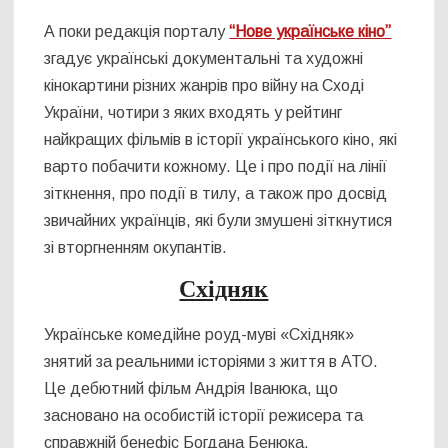
А поки редакція порталу
“Нове українське кіно”
згадує українські документальні та художні
кінокартини різних жанрів про війну на Сході
України, чотири з яких входять у рейтинг
найкращих фільмів в історії українського кіно, які
варто побачити кожному. Це і про події на лінії
зіткнення, про події в тилу, а також про досвід
звичайних українців, які були змушені зіткнутися
зі вторгненням окупантів.
Східняк
Українське комедійне роуд-муві «Східняк»
знятий за реальними історіями з життя в АТО.
Це дебютний фільм Андрія Іванюка, що
засновано на особистій історії режисера та
справжній бенефіс Богдана Бенюка.