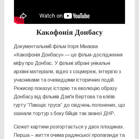
Какофонія Донбасу
Документальний фільм Ігоря Мінаєва
«Какофонія Донбасу» — це фільм-дослідження
міфу про Донбас. У фільмі зібрані унікальні
архівні матеріали, відео з соцмереж, інтерв’ю з
учасниками та очевидцями історичних подій.
Режисер показує історію та еволюцію образу
Донбасу від фільмів Дзиґи Вертова та кліпів
гурту “Пающіє труси” до свідчень полонених, що
зазнали тортур з боку бійців так званої ДНР.
Сюжет картини розгортається у двох площинах.
Перша – життя очима радянської пропаганди та