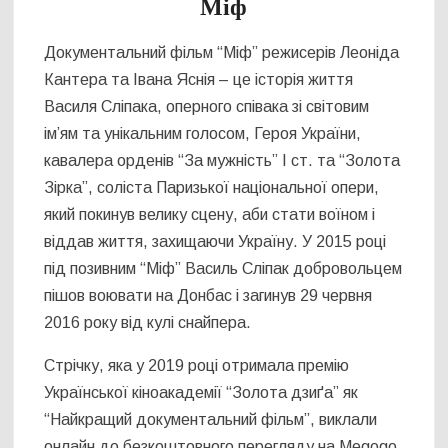
Міф
Документальний фільм “Міф” режисерів Леоніда
Кантера та Івана Яснія – це історія життя
Василя Сліпака, оперного співака зі світовим
ім’ям та унікальним голосом, Героя України,
кавалера орденів “За мужність” І ст. та “Золота
Зірка”, соліста Паризької національної опери,
який покинув велику сцену, аби стати воїном і
віддав життя, захищаючи Україну. У 2015 році
під позивним “Міф” Василь Сліпак добровольцем
пішов воювати на Донбас і загинув 29 червня
2016 року від кулі снайпера.
Стрічку, яка у 2019 році отримала премію
Української кіноакадемії “Золота дзиґа” як
“Найкращий документальний фільм”, виклали
онлайн до безкоштовного перегляду на Megogo