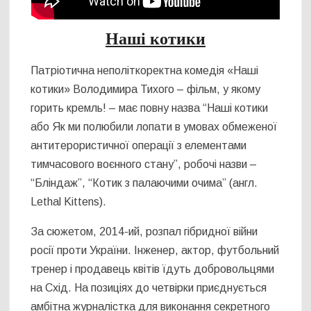
Наші котики
Патріотична неполіткоректна комедія «Наші
котики» Володимира Тихого – фільм, у якому
горить кремль! – має повну назва “Наші котики
або Як ми полюбили лопати в умовах обмеженої
антитерористичної операції з елементами
тимчасового воєнного стану”, робочі назви –
“Бліндаж”, “Котик з палаючими очима” (англ.
Lethal Kittens).
За сюжетом, 2014-ий, розпал гібридної війни
росії проти України. Інженер, актор, футбольний
тренер і продавець квітів їдуть добровольцями
на Схід. На позиціях до четвірки приєднується
амбітна журналістка для виконання секретного