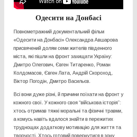
Одесити на Донбасі
Повнометражний документальний фільм
«Одесити на Донбасі» Олександра Авшарова
присвячений долям семи жителів південного
міста, які пішли на фронт захищати Україну:
Дмитро Олегович, Євген Титаренко, Роман
Колдомасов, Євген Лата, Андрій Скороход,
Віктор Погодін, Дмитро Васильєв.
Всі вони дуже різні, й причини поїхати на фронт у
кожного свої. У кожного своя “військова історія”:
хтось отримав тяжкі моральні та фізичні травми,
а комусь навіть вдалося знайти в пережитих
труднощах додаткову мотивацію для життя та
творчості. Хтось готовий повернутися в зону