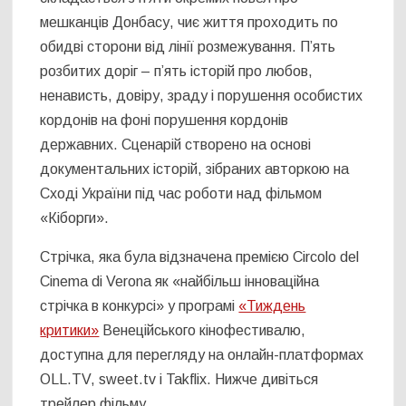
мешканців Донбасу, чиє життя проходить по
обидві сторони від лінії розмежування. П’ять
розбитих доріг – п’ять історій про любов,
ненависть, довіру, зраду і порушення особистих
кордонів на фоні порушення кордонів
державних. Сценарій створено на основі
документальних історій, зібраних авторкою на
Сході України під час роботи над фільмом
«Кіборги».
Стрічка, яка була відзначена премією Circolo del
Cinema di Verona як «найбільш інноваційна
стрічка в конкурсі» у програмі
«Тиждень
критики»
Венеційського кінофестивалю,
доступна для перегляду на онлайн-платформах
OLL.TV, sweet.tv і Takflix. Нижче дивіться
трейлер фільму.