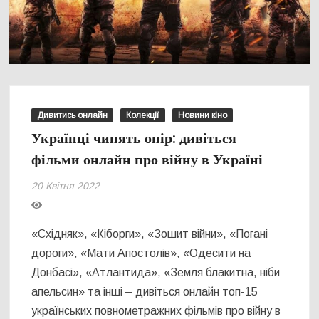
Дивитись онлайн
Колекції
Новини кіно
Українці чинять опір: дивіться
фільми онлайн про війну в Україні
20 Квітня 2022
«Східняк», «Кіборги», «Зошит війни», «Погані
дороги», «Мати Апостолів», «Одесити на
Донбасі», «Атлантида», «Земля блакитна, ніби
апельсин» та інші – дивіться онлайн топ-15
українських повнометражних фільмів про війну в