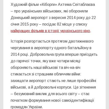
Художній фільм «Кіборги» Ахтема Сеітаблаєва
– про українських військових, які обороняли
Донецький аеропорт з вересня 2014 року до 22
січня 2015 року – посідає 82 місце у списку
найкращих фільмів в історії українського кіно
.
Історія розгортається протягом двотижневого
чергування в аеропорту одного батальйону в
2014 році. Добровольча група вперше приїздить
до гарячої точки, яку вже чотири місяці
обороняють наші військові та віч-на-віч
стикається зі страшним обличчям війни:
захищати аеропорт стають не лише професійні
військові, а й добровольчі корпуси. Це зіткнення
– безумовний виклик для всього світу – стає
початком формування нової самоідентифікації
громадян України.