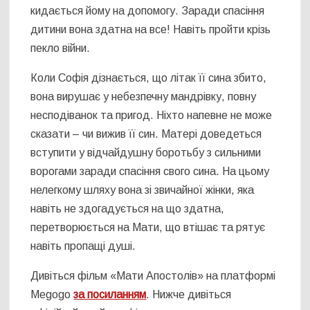
кидається йому на допомогу. Заради спасіння
дитини вона здатна на все! Навіть пройти крізь
пекло війни.
Коли Софія дізнається, що літак її сина збито,
вона вирушає у небезпечну мандрівку, повну
несподіванок та пригод. Ніхто напевне не може
сказати – чи вижив її син. Матері доведеться
вступити у відчайдушну боротьбу з сильними
ворогами заради спасіння свого сина. На цьому
нелегкому шляху вона зі звичайної жінки, яка
навіть не здогадується на що здатна,
перетворюється на Мати, що втішає та рятує
навіть пропащі душі.
Дивіться фільм «Мати Апостолів» на платформі
Megogo
за посиланням
. Нижче дивіться