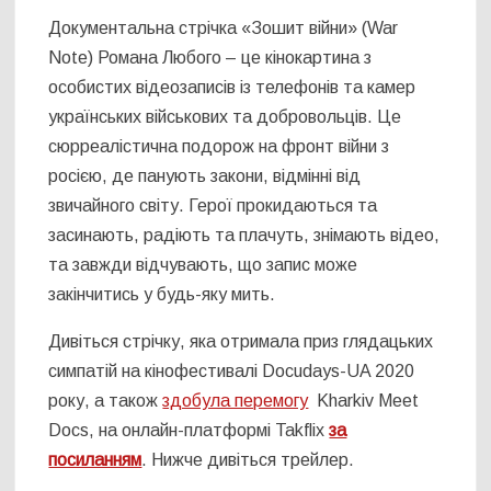
Документальна стрічка «Зошит війни» (War
Note) Романа Любого – це кінокартина з
особистих відеозаписів із телефонів та камер
українських військових та добровольців. Це
сюрреалістична подорож на фронт війни з
росією, де панують закони, відмінні від
звичайного світу. Герої прокидаються та
засинають, радіють та плачуть, знімають відео,
та завжди відчувають, що запис може
закінчитись у будь-яку мить.
Дивіться стрічку, яка отримала приз глядацьких
симпатій на кінофестивалі Docudays-UA 2020
року, а також
здобула перемогу
Kharkiv Meet
Docs, на онлайн-платформі Takflix
за
посиланням
. Нижче дивіться трейлер.