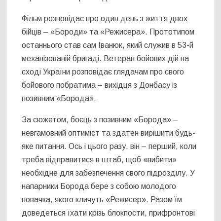
Фільм розповідає про один день з життя двох
бійців – «Бороди» та «Режисера». Прототипом
останнього став сам Іванюк, який служив в 53-й
механізованій бригаді. Ветеран бойових дій на
сході України розповідає глядачам про свого
бойового побратима – вихідця з Донбасу із
позивним «Борода».
За сюжетом, боєць з позивним «Борода» –
невгамовний оптиміст та здатен вирішити будь-
яке питання. Ось і цього разу, він – перший, коли
треба відправитися в штаб, щоб «вибити»
необхідне для забезпечення свого підрозділу. У
напарники Борода бере з собою молодого
новачка, якого кличуть «Режисер». Разом їм
доведеться їхати крізь блокпости, прифронтові