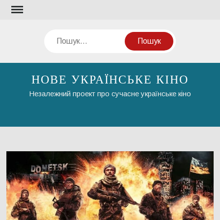
Перейти
до
вмісту
Пошук
НОВЕ УКРАЇНСЬКЕ КІНО
Незалежний проект про сучасне українське кіно