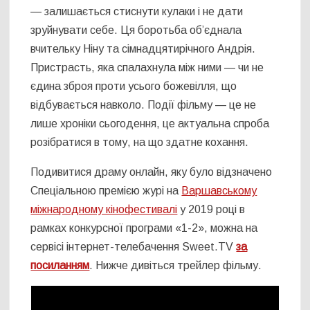
— залишається стиснути кулаки і не дати
зруйнувати себе. Ця боротьба об’єднала
вчительку Ніну та сімнадцятирічного Андрія.
Пристрасть, яка спалахнула між ними — чи не
єдина зброя проти усього божевілля, що
відбувається навколо. Події фільму — це не
лише хроніки сьогодення, це актуальна спроба
розібратися в тому, на що здатне кохання.
Подивитися драму онлайн, яку було відзначено
Спеціальною премією журі на
Варшавському
міжнародному кінофестивалі
у 2019 році в
рамках конкурсної програми «1-2», можна на
сервісі інтернет-телебачення Sweet.TV
за
посиланням
. Нижче дивіться трейлер фільму.