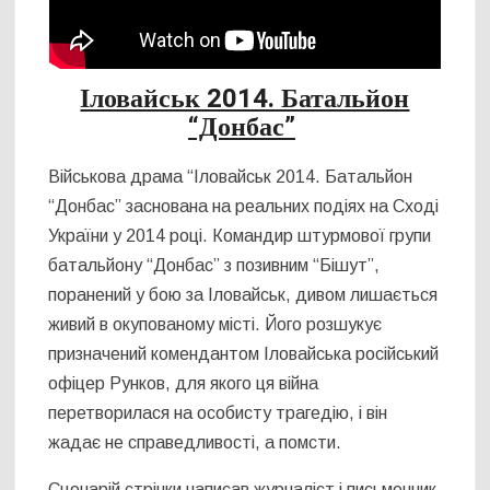
Іловайськ 2014. Батальйон
“Донбас”
Військова драма “Іловайськ 2014. Батальйон
“Донбас” заснована на реальних подіях на Сході
України у 2014 році. Командир штурмової групи
батальйону “Донбас” з позивним “Бішут”,
поранений у бою за Іловайськ, дивом лишається
живий в окупованому місті. Його розшукує
призначений комендантом Іловайська російський
офіцер Рунков, для якого ця війна
перетворилася на особисту трагедію, і він
жадає не справедливості, а помсти.
Сценарій стрічки написав журналіст і письменник