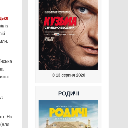
цьке
ів із
вій
млн.
їнська
на
З 13 серпня 2026
ижні
РОДИЧІ
ід
го. На
 (але