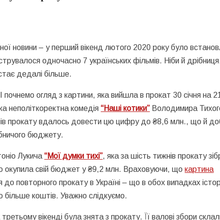
ної новини – у перший вікенд лютого 2020 року було встано
струвалося одночасно 7 українських фільмів. Ніби й дрібниця
 стає дедалі більше.
. І почнемо огляд з картини, яка вийшла в прокат 30 січня на 2
ька неполіткоректна комедія
“Наші котики”
Володимира Тихог
жнів прокату вдалось довести цю цифру до ₴8,6 млн., що й до
обничого бюджету.
оніо Лукича
“Мої думки тихі”
, яка за шість тижнів прокату зі
но окупила свій бюджет у ₴9,2 млн. Враховуючи, що
картина
я до повторного прокату в Україні – що в обох випадках істор
що більше коштів. Уважно слідкуємо.
третьому вікенді була знята з прокату. Її валові збори скла