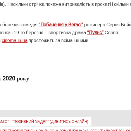
в). Наскільки стрічка покаже витривалість в прокаті і скільки
.
 5 березня комедія
“Побачення у Вегасі”
режисера Сергія Вей
єнка і 19-го березня – спортивна драма
“Пульс”
Сергія
а
cinema.in.ua
простежить за всіма іншими.
і 2020 року
ЗАМІС” – “ПОЗИВНИЙ МАДЯР” (ДИВИТИСЬ ОНЛАЙН)