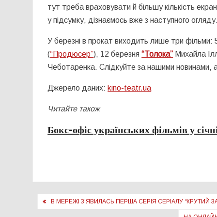
тут треба враховувати й більшу кількість екрані
у підсумку, дізнаємось вже з наступного огляду
У березні в прокат виходить лише три фільми:
(
“Продюсер”
), 12 березня
“Толока”
Михайла Ілл
Чеботаренка. Слідкуйте за нашими новинами, 
Джерело даних:
kino-teatr.ua
Читайте також
Бокс-офіс українських фільмів у січн
Навігація
В МЕРЕЖІ З’ЯВИЛАСЬ ПЕРША СЕРІЯ СЕРІАЛУ “КРУТИЙ 