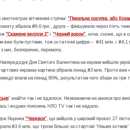
 кінотеатрах вітчизняні стрічки
“Пекельна хоругва, або Коза
рокату зібрала ₴9,6 грн., друга – фінішувала через п’ять тижн
кож
“Скажене весілля 2”
і
“Чорний ворон”
, хоча, схоже, що в с
и вже були пустими, тож остаточні цифри – ₴41 млн. і ₴4,1 
 з них, безперечно, перемога.
 Напередодні Дня Святого Валентина на екрани вийшла укра
стартових екранах картина зібрала понад ₴3 млн. Проте вже 
омедії впали на понад 80%, результатом чого збори за три т
ськи
” знайти так і не вдалося. Незважаючи на анонси про вих
илась і жодних пояснень НЛО TV так і не надало.
мура Ященка
“Черкаси”
, що вийшла у широкий прокат 27 люто
брала ₴3,6 млн, що трохи більше за стартові “Наших котиків”