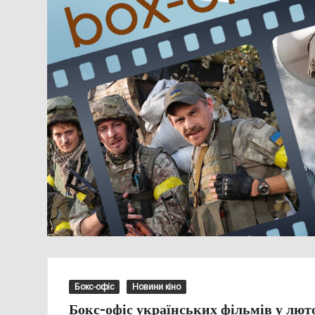
Бокс-офіс
Новини кіно
Бокс-офіс українських фільмів у лют