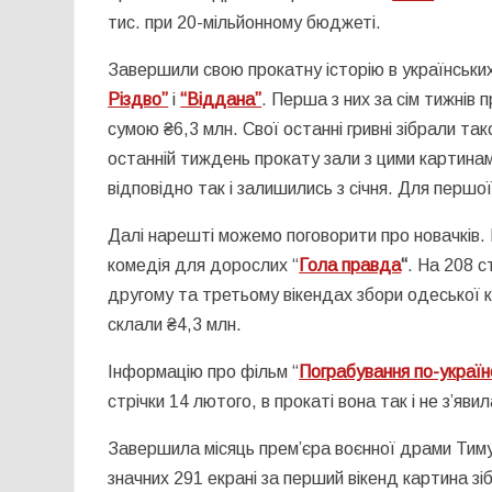
тис. при 20-мільйонному бюджеті.
Завершили свою прокатну історію в українських
Різдво”
і
“Віддана”
. Перша з них за сім тижнів п
сумою ₴6,3 млн. Свої останні гривні зібрали та
останній тиждень прокату зали з цими картинам
відповідно так і залишились з січня. Для першої
Далі нарешті можемо поговорити про новачків.
комедія для дорослих “
Гола правда
“
. На 208 
другому та третьому вікендах збори одеської к
склали ₴4,3 млн.
Інформацію про фільм “
Пограбування по-україн
стрічки 14 лютого, в прокаті вона так і не з’яв
Завершила місяць прем’єра воєнної драми Ти
значних 291 екрані за перший вікенд картина зі