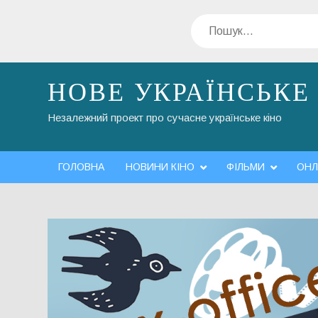
Перейти
Пошук
до
вмісту
НОВЕ УКРАЇНСЬКЕ
Незалежний проект про сучасне українське кіно
ГОЛОВНА
НОВИНИ КІНО
ФІЛЬМИ
ОНЛ