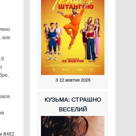
влено
, але
19
о
бре,
З 22 жовтня 2026
брала
КУЗЬМА: СТРАШНО
ВЕСЕЛИЙ
ія
ли ₴482