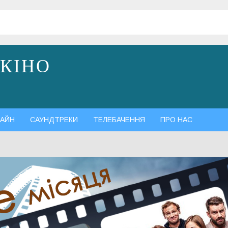
 КІНО
АЙН
САУНДТРЕКИ
ТЕЛЕБАЧЕННЯ
ПРО НАС