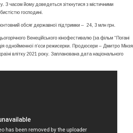
му. З часом йому доведеться зіткнутися з містичними
бистістю господині.
єнтовний обсяг державної підтримки – 24, 3 млн грн.
ьогорічного Венеційського кінофестивалю (за фільм “Погані
ція однойменної п’єси режисерки. Продюсери – Дмитро Мінзя
раїні влітку 2021 року. Запланована дата національного