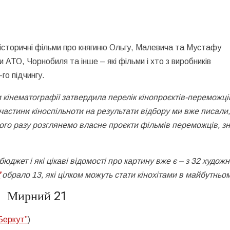
історичні фільми про княгиню Ольгу, Малевича та Мустафу
и АТО, Чорнобиля та інше – які фільми і хто з виробників
о підчингу.
 кінематографії затвердила перелік кінопроєктів-переможці
частини кіноспільноти на результати відбору ми вже писали, 
ого разу розглянемо власне проєкти фільмів переможців, з
бюджет і які цікаві відомості про картину вже є – з 32 художн
”
обрало 13, які цілком можуть стати кінохітами в майбутньом
Мирний 21
Беркут”
)