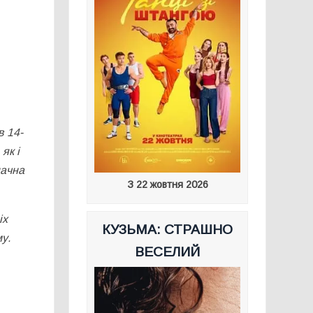
в 14-
як і
начна
З 22 жовтня 2026
іх
КУЗЬМА: СТРАШНО
у.
ВЕСЕЛИЙ