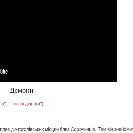
Демони
ша”,
“Погані дороги”
)
апляє до гоголівських місцин близ Сорочинців. Там він знайоми