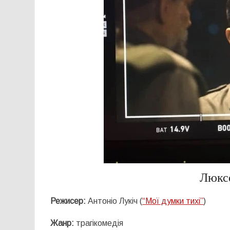
Люкс
Режисер:
Антоніо Лукіч (
“Мої думки тихі”
)
Жанр:
трагікомедія