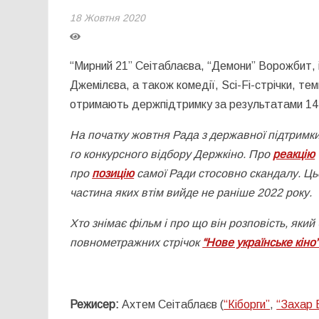
18 Жовтня 2020
“Мирний 21” Сеітаблаєва, “Демони” Ворожбит, 
Джемілєва, а також комедії, Sci-Fi-стрічки, тем
отримають держпідтримку за результатами 14-г
На початку жовтня Рада з державної підтримки
го конкурсного відбору Держкіно. Про
реакцію
про
позицію
самої Ради стосовно скандалу. Ць
частина яких втім вийде не раніше 2022 року.
Хто знімає фільм і про що він розповість, який 
повнометражних стрічок
“Нове українське кіно
Режисер:
Ахтем Сеітаблаєв (
“Кіборги”
,
“Захар 