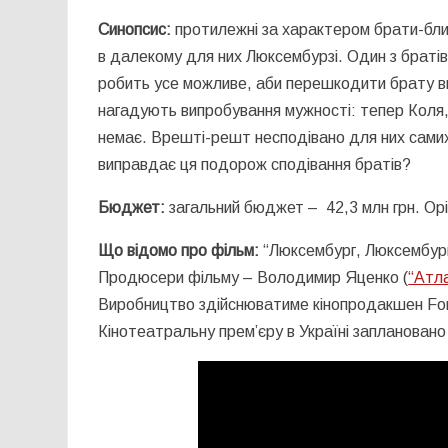
Синопсис:
протилежні за характером брати-близ
в далекому для них Люксембурзі. Один з братів 
робить усе можливе, аби перешкодити брату виї
нагадують випробування мужності: тепер Коля, я
немає. Врешті-решт несподівано для них самих
виправдає ця подорож сподівання братів?
Бюджет:
загальний бюджет – 42,3 млн грн. Орі
Що відомо про фільм:
“Люксембург, Люксембург”
Продюсери фільму – Володимир Яценко (
“Атл
Виробництво здійснюватиме кінопродакшен Fore
Кінотеатральну прем’єру в Україні заплановано