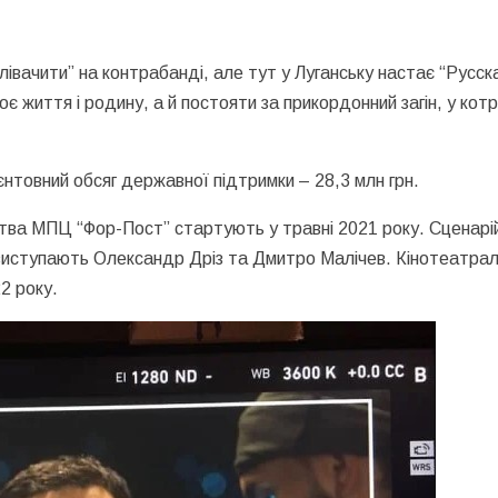
івачити” на контрабанді, але тут у Луганську настає “Русск
оє життя і родину, а й постояти за прикордонний загін, у кот
єнтовний обсяг державної підтримки – 28,3 млн грн.
тва МПЦ “Фор-Пост” стартують у травні 2021 року. Сценарі
виступають Олександр Дріз та Дмитро Малічев. Кінотеатра
2 року.