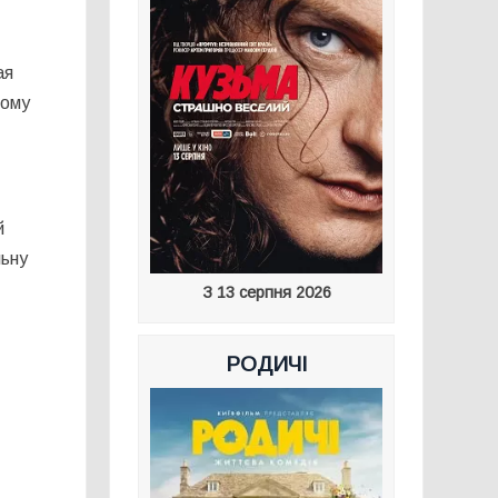
ая
рому
й
льну
З 13 серпня 2026
РОДИЧІ