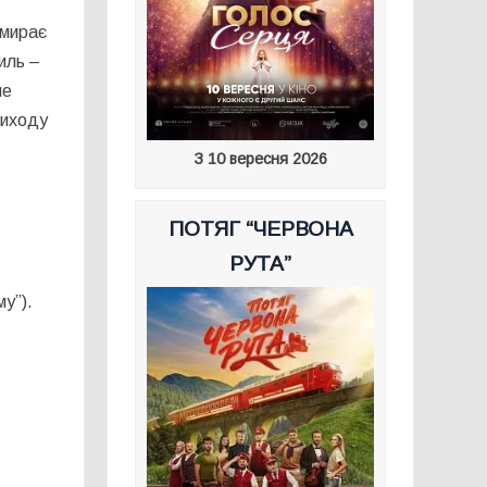
омирає
иль –
ше
виходу
З 10 вересня 2026
ПОТЯГ “ЧЕРВОНА
РУТА”
у”).