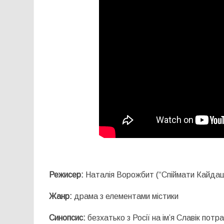
Режисер:
Наталія Ворожбит (“Спіймати Кайда
Жанр:
драма з елементами містики
Синопсис:
безхатько з Росії на ім’я Славік потр