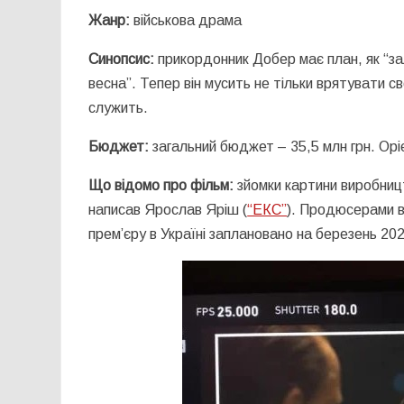
Жанр:
військова драма
Синопсис:
прикордонник Добер має план, як “зал
весна”. Тепер він мусить не тільки врятувати св
служить.
Бюджет:
загальний бюджет – 35,5 млн грн. Орі
Що відомо про фільм:
зйомки картини виробниц
написав Ярослав Яріш (
“ЕКС”
). Продюсерами 
прем’єру в Україні заплановано на березень 202