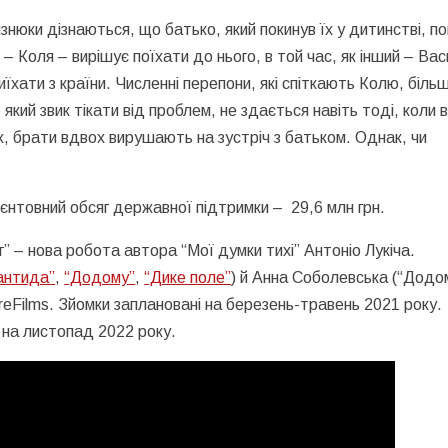
нюки дізнаються, що батько, який покинув їх у дитинстві, п
– Коля – вирішує поїхати до нього, в той час, як інший – Вас
хати з країни. Численні перепони, які спіткають Колю, біль
кий звик тікати від проблем, не здається навіть тоді, коли 
, брати вдвох вирушають на зустріч з батьком. Однак, чи
єнтовний обсяг державної підтримки – 29,6 млн грн.
 – нова робота автора “Мої думки тихі” Антоніо Лукіча.
антида”
,
“Додому”
,
“Дике поле”
) й Анна Соболевська (“Додом
Films. Зйомки заплановані на березень-травень 2021 року.
 на листопад 2022 року.